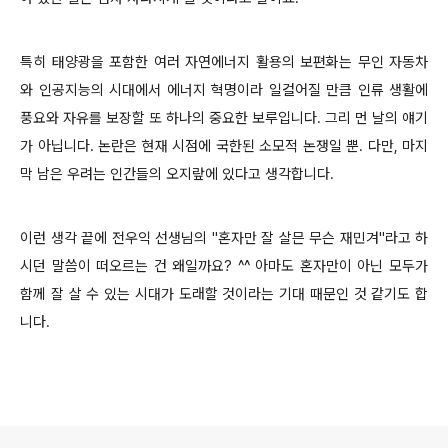
특히 태양광을 포함한 여러 자연에너지 활용의 보편화는 무인 자동차
와 인공지능의 시대에서 에너지 혁명이라 일컬어질 만큼 인류 생활에
풍요와 자유를 보장할 또 하나의 중요한 보루입니다. 그리 먼 날의 얘기
가 아닙니다. 논란은 현재 시점에 국한된 소모적 논쟁일 뿐. 다만, 마지
막 남은 우려는 인간들의 오지랖에 있다고 생각합니다.
이런 생각 끝에 전우익 선생님의 "혼자만 잘 살믄 무슨 재민겨"라고 하
시던 말씀이 떠오르는 건 왜일까요? ^^ 아마도 혼자만이 아닌 모두가
함께 잘 살 수 있는 시대가 도래할 것이라는 기대 때문인 것 같기도 합
니다.
로그 정보