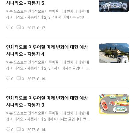
습니다. 떠난 사람을 그리워하거나 자신을 좋아하지 않는,
시나리오 - 자동차 5
글 내용
아니 홀로 좋아하는 이성을 향한 애절한 가사들은 원래 그
※ 본 포스트는 연쇄적으로 이루어질 미래 변화에 대한 예
런 거라고 느껴질 만큼 같습니다. 추상적 감정만이 아닙니
상 시나리오 - 자동차 1과 2, 3, 4에서 이어지는 글입니다.
다. 사용하던 물건들도 있을 땐 몰랐는데, 없으면 불편할 때
가까운 미래에 예상되는 변화에 대하여 개인적 상상을 통
가 적지 않으니 말이죠. 하지만 생각해보면 그 이유는 정말
0
0
2017. 8. 17.
한 이야기를 엮어가고 있습니다. 상기 안내 글에서 보시다
알 수가 없습니다. ..
시피 시리즈 형태로 현재 4번째까지 이어왔고, 이제 5번째
진행할 차례입니다. 이야기의 시작은 변화의 기준으로 설
연쇄적으로 이루어질 미래 변화에 대한 예상
정한 미래 자동차를 중심으로 하고 있습니다. 자동차를 중
심 소재로 설정한 이유는 자동차에 대한 애착이 있다거나
시나리오 - 자동차 4
글 내용
특별함이 있어서라기 보다 자동차가 지니는 대중적 인식
※ 본 포스트는 연쇄적으로 이루어질 미래 변화에 대한 예
정도에서 가장 무난한 것이기도 하거니와 미래 변화의 키
상 시나리오 - 자동차 1과 2, 3에서 이어지는 글입니다. 이
워드가 되는 단어가 미래의 상징으로써 자동차라는 단어
야기들이 무성한 세상입니다만, 아이러니하게도 세상 이야
앞에 수식어로 붙기 때문입니다. 바로 "무인"이라는 단어입
0
0
2017. 8. 16.
기 전체를 알고 있거나 말할 수 있는 이는 그 누구도 없어
니다. 무인이라는 단어는 본 시리즈 글 ..
보입니다. 제 아무리 천재라고 하더라도 말이죠. 아마도 워
낙 방대하여 그것을 다 알 수 있는 건 인간의 능력으로는 불
연쇄적으로 이루어질 미래 변화에 대한 예상
가능한 일이기 때문일 겁니다. 그래서 분야별 박사는 있어
도 전체를 아우르는 박식가는 존재할 수 없는 것이라고 생
시나리오 - 자동차 3
글 내용
각합니다. 물론, 자기주장은 있을 수 있을 테지만 그건 오로
※ 본 포스트는 연쇄적으로 이루어질 미래 변화에 대한 예
지 그와 그를 추종하는 이들의 주장일 뿐이라고 봅니다. 이
상 시나리오 - 자동차 1과 2에서 이어지는 글입니다. 백 년
를 테면 만물박사라고 하는 호칭이 그 논거의 예라고 할 수
이 넘도록 사람이 운전해야만 자동차는 이제 사람이 운전
있을까요? 상징적 호칭이라는 의미로써... 빅데이터에 대한
0
0
2017. 8. 14.
해서는 안 되는 시대가 열렸습니다. 실제 현실에서는 아직
중요성이나 인공지능에..