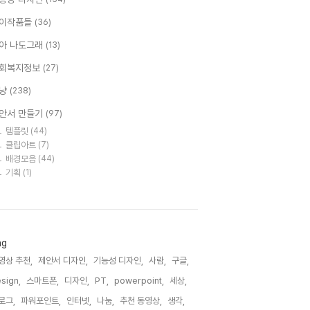
이작품들
(36)
아 나도그래
(13)
회복지정보
(27)
냥
(238)
안서 만들기
(97)
템플릿
(44)
클립아트
(7)
배경모음
(44)
기획
(1)
ag
영상 추천,
제안서 디자인,
기능성 디자인,
사람,
구글,
sign,
스마트폰,
디자인,
PT,
powerpoint,
세상,
로그,
파워포인트,
인터넷,
나눔,
추천 동영상,
생각,