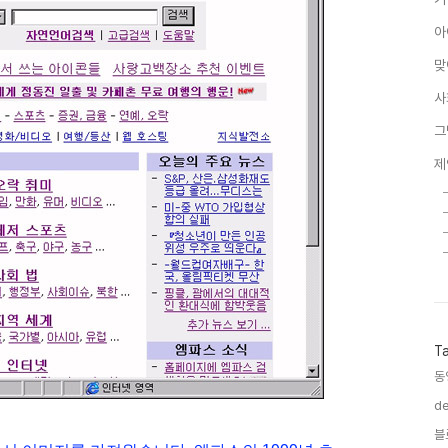
아
맞
사
그
제
T
동
de
블