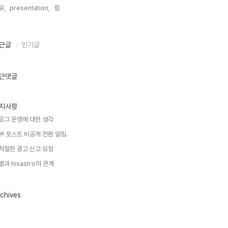
유,
presentation,
힘,
근글
인기글
근댓글
지사항
로그 운영에 대한 생각
부 포스트 비공개 전환 알림.
적절한 광고 신고 요청
별과 hisastro의 관계
chives