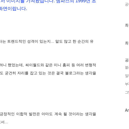
서 이미지를 가져왔습니다. 엠파스의 1999년 초
공
 화면이랍니다.
최
최
근
글
과
를 타는 트랜드적인 성격이 있는지... 말도 많고 한 순간의 유
인
최
기
글
공
려니 했었는데, 싸이월드와 같은 미니 홈피 등 여러 변형적
블
도 굳건히 자리를 잡고 있는 것은 결국 블로그라는 생각을
일
부
그
Ar
 긍정적인 이합적 발전은 아마도 계속 될 것이라는 생각을
...