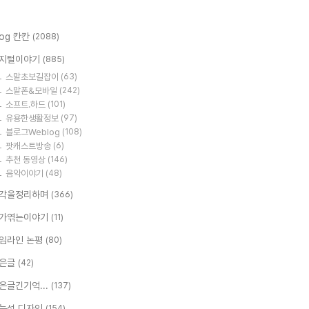
log 칸칸
(2088)
지털이야기
(885)
스맡초보길잡이
(63)
스맡폰&모바일
(242)
소프트.하드
(101)
유용한생활정보
(97)
블로그Weblog
(108)
팟캐스트방송
(6)
추천 동영상
(146)
음악이야기
(48)
각을정리하며
(366)
가엮는이야기
(11)
임라인 논평
(80)
은글
(42)
은글긴기억...
(137)
능성 디자인
(154)