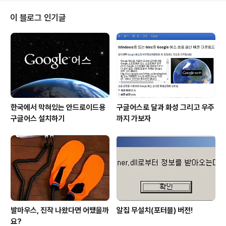
하여 사용되지는 않습니다. 따라서 그 이면지의 활용이 생
각 보다 유용하지는 않다는 겁니다. 그런면에서 언젠가 인
이 블로그 인기글
쇄한 결과물이 일부분 틀리거나 잘못된 부분을 확인을 하
고, 수정을 하여 다시 인쇄를 하곤 하는데... 인쇄물을 지울
수 있는 프린터 잉크나 카트리지가 있다면 좋겠다는 생각
을 언뜻하기도 했었습니다. 그런데, 그 생각에 딱 알맞은 컨
셉디자인의 프린터가 눈에 들어옵니..
한국에서 막혀있는 안드로이드용
구글어스로 달과 화성 그리고 우주
구글어스 설치하기
까지 가보자
발마우스, 진작 나왔다면 어땠을까
알집 무설치(포터블) 버전!
요?