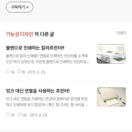
구독하기
더보기
기능성 디자인
의 다른 글
볼펜으로 인쇄하는 칼라프린터!!
글 내용
볼펜으로 칼라 인쇄를? 연필로 인쇄하는 프린터를 소개해
드린 적이 있었는데, 이번엔 볼펜으로 인쇄하는 프린터입
니다. 우리나라 디자이너 두분이 환경보호를 위한 재활용
16
8
2011. 2. 23.
에 바탕을 두고 기획한 컨셉 디자인입니다. REENK ♦ Prin
ter With Ball Pen Ink 설명 내용과 이미지로 볼때, 일반
볼펜들의 남은 잉크를 활용하여 인쇄하거나, 새 볼펜을 꽃
잉크 대신 연필을 사용하는 프린터!
아서도 인쇄할 수 있는 2가지 방식을 적용하고 있어 보입
글 내용
니다. 잔량 잉크를 사용한다는 건 아마도 일반적으로 볼펜
잉크 대신 연필을 사용하는 프린터! 컴퓨터로 문서를 작성
을 다 사용하고 마지막 부분에서 나오지 않는 남은 찌꺼기
하고 인쇄하면 보기 깔끔하니 좋긴 합니다만, 좀 아쉬운 것
잉크를 말하는 것 같은데, 그 남은 잉크를 어떻게 주입할 것
이 있습니다. 우선 소모품의 사용에 있어서 종이와 잉크의
인지는 따로 설명이 없네요. 좀 아쉬운 부분입니다. -.-;' D
10
26
2011. 2. 23.
소비가 적지 않다는 점입니다. 그래서 한번 출력이 된 종이
esigner : Hyo Sun Ahn & Min Koung So ..
를 이면지로 사용하기도 합니다. 그런데, 그 종이가 이면지
로 활용된다는 것은 보편적으로 중요한 것을 인쇄 하기 위