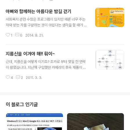
아빠와 함께하는 아름다운 밤길 걷기
글 내용
사회복지 관련 수많은 프로그램이 있지만 때론 너무 주는
자와 받는 자를 구분하는 것이 아쉽다는 생각을 할 때가 많
습니다. 사실 사회복지란 일방적인 기여나 수혜가 아니라
1
0
2014. 8. 21.
상호작용이어야 한다는 것이 저의 사회복지를 바라보는 기
본 생각입니다. 그런 면에서 아름다운 동행이 기획한 "아빠
와 함께 아름다운 밤길 걷기" 프로그램은 아주 획기적이라
지름신을 이겨야 해!! 훠이~
고 할 수는 없지만 아빠와 자녀.. 아니 가족이 함께 좋은 시
글 내용
간을 갖으면서 그 함께하는 것을 되새기는 잔잔한 프로그
근데, 지름신을 어떻게 이기죠? 조카로 부터 몇일 전 연락
램이라는 생각이 들었습니다. 서울 또는 인근에 거주하시
이 왔었습니다. 지난해 구입했던 카메라의 후속 제품이 출
는 분들이라면 가족이 함께 참여하여 가을 밤 좋은 시간 될
시 되었는데, 자신이 사용해 보고 싶었던 기능도 모두 들어
수 있을 듯 합니다. 이런 프로그램 다른 지역에서도 기획하
4
2
2011. 3. 3.
있어 너무 좋아 보인다는 겁니다. 그러면서 지금 갖고 있는
면 좋겠다는 생각을 더불어 해봅니다. 참여하고자 하시는
카메라를 처분하고 얼마간 비용을 보태서 그 카메라를 구
분들은 아래 내용을 참고하시기 바랍니다..
입하면 어떠냐는 겁니다. 그래서 그동안 사진을 얼마나 많
이 찍었고, 사진에 대한 안목을 지니고 있는지 확인하기 위
해 넌지시 물었 보았습니다. 그러나 사진 촬영에 대한 가장
이 블로그 인기글
기본이 되는 몇가지 질문 조차 제대로 된 답변을 하지 못했
습니다. 그 질문을 통해 저는 한가지를 확실히 인지하게 되
었습니다. 판매하는 쪽에서는 지름신을 대동하고서 조금이
라도 소비자로 하여금 혹하도록 만드는 뭔가가 있다는 사