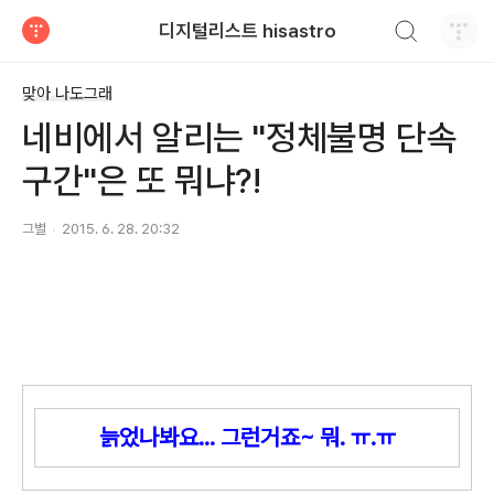
검색하기
디지털리스트 hisastro
티스토리
맞아 나도그래
네비에서 알리는 "정체불명 단속
구간"은 또 뭐냐?!
그별
2015. 6. 28. 20:32
늙었나봐요... 그런거죠~ 뭐. ㅠ.ㅠ