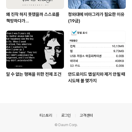
왜 진작 하지 못했을까 스스로를
청와대에 비아그라가 필요한 이유
책망하다가...
(19금)
알 수 없는 행복을 위한 전제 조건
안드로이드 앱설치와 제거 안될 때
시도해 볼 몇가지
의안내
티스토리
로그인
고객센터
© Daum Corp.