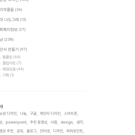
이작품들
(36)
아 나도그래
(13)
회복지정보
(27)
냥
(238)
안서 만들기
(97)
템플릿
(44)
클립아트
(7)
배경모음
(44)
기획
(1)
ag
능성 디자인,
나눔,
구글,
제안서 디자인,
스마트폰,
상,
powerpoint,
추천 동영상,
사람,
design,
생각,
영상 추천,
공유,
블로그,
인터넷,
디자인,
파워포인트,