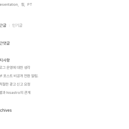
esentation,
힘,
PT,
근글
인기글
근댓글
지사항
로그 운영에 대한 생각
부 포스트 비공개 전환 알림.
적절한 광고 신고 요청
별과 hisastro의 관계
chives