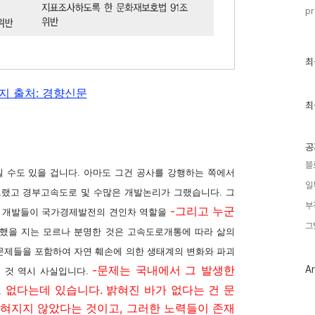
pr
최
최
근
글
지 출처: 경향신문
과
인
최
기
글
공
블
일 수도 있을 겁니다. 아마도 그건 공사를 강행하는 쪽에서
일
그랬고 경부고속도로 및 수많은 개발논리가 그랬습니다. 그
부
-그리고 누군
 개발들이 국가경제발전의 견인차 역할을
그
했을 지는 모르나 분명한 것은 고속도로개통에 따라 삶의
문제들을 포함하여 자연 훼손에 의한 생태계의 변화와 파괴
-문제는 국내에서 그 발생한
Ar
 것 역시 사실입니다.
 없다는데 있습니다. 밝혀진 바가 없다는 건 문
밝혀지지 않았다는 것이고, 그러한 노력들이 존재