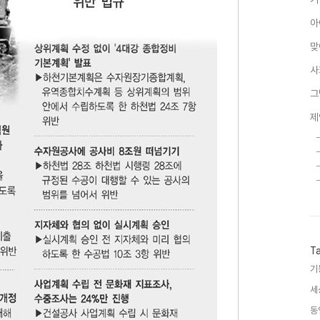
아
맞
사
그
제
T
기
세
동