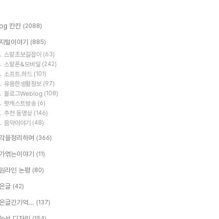
log 칸칸
(2088)
지털이야기
(885)
스맡초보길잡이
(63)
스맡폰&모바일
(242)
소프트.하드
(101)
유용한생활정보
(97)
블로그Weblog
(108)
팟캐스트방송
(6)
추천 동영상
(146)
음악이야기
(48)
각을정리하며
(366)
가엮는이야기
(11)
임라인 논평
(80)
은글
(42)
은글긴기억...
(137)
능성 디자인
(154)