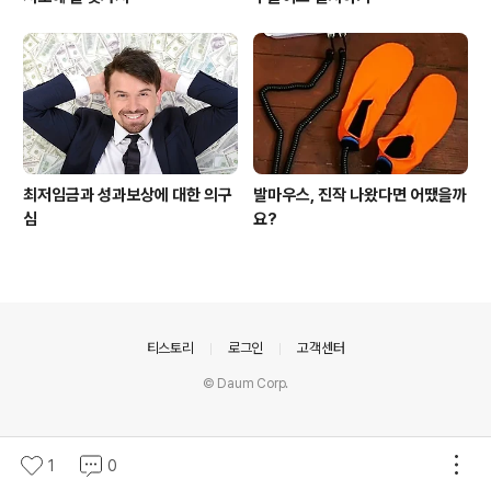
최저임금과 성과보상에 대한 의구
발마우스, 진작 나왔다면 어땠을까
심
요?
의안내
티스토리
로그인
고객센터
© Daum Corp.
1
0