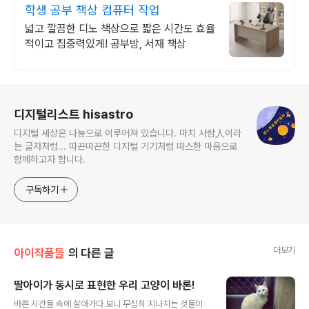
학생 공부 책상 컴퓨터 작업
넓고 깔끔한 디노 책상으로 짧은 시간도 효율
적이고 집중력있게! 공부방, 서재 책상
로그 정보
디지털리스트 hisastro
디지털 세상은 나눔으로 이루어져 있습니다. 마치 사람人이라
는 글자처럼... 따끈따끈한 디지털 기기처럼 따스한 마음으로
함께하고자 합니다.
구독하기
더보기
아이작품들
의 다른 글
딸아이가 동시로 표현한 우리 고양이 바론!
글 내용
바쁜 시간들 속에 살아가다 보니 무심히 지나치는 것들이