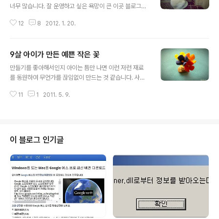
너무 많습니다. 잘 운영하고 싶은 욕망이 큰 이곳 블로그도
그렇구요. ㅠ.ㅠ. 여하튼, 그러한 것들 중 하나라고 할 수 있
12
8
2012. 1. 20.
는 것으로 이건 블로그에 기록으로 남기지 않으면 후회할
것 같아 급히 로그를 남깁니다. ^^ 일을 끝내고 집 쇼파에
앉아 쉬고 있는데, 못보던 하얀색의 부채 하나가 보입니다.
9살 아이가 만든 예쁜 작은 꽃
하얀색 바탕엔 고양이로 보이는 스케치와 함께 무엇인가
글 내용
글귀가 쓰여져 있었습니다. 딱 보아도 딸아이의 작품?임을
만들기를 좋아해서인지 아이는 틈만 나면 이런 저런 재료
알 수 있었습니다. 바로 관심모드로 전환하고 글 내용과 그
를 동원하여 무언가를 끊임없이 만드는 것 같습니다. 사실
림을 살펴보니... 제 입가엔 어느새 미소가 절로 지어집니
이곳 블로그에 올려놓은 건 그 일부에 지나지 않습니다. 아
다. ^^ 백작부인 우리집에서 살고 있어하얀 백작부인이 신
11
1
2011. 5. 9.
이는 자주 아빠의 블로그에 소개해주었으면 하는 바램을
데렐라의 비단 드레스를 입었나콩쥐가 입는 고운 한복을
갖고 있는 듯 한데 그러질 못해 좀 미안한 마음입니다. 그래
입었나아무데나 눕질 않아..
서 아이에게 조만간 혼자 가지고 놀 수 있는 블로그 공간을
마련해 주어야 하는 건 아닌지 고민하는 중입니다. ^^ 이번
보여드릴 아이의 작품?은 플레이콘을 재료로 만든 예쁜 작
이 블로그 인기글
은 꽃입니다. 아이의 손이 작기 때문에 가능했을 만큼 작은
크기입니다. 그 크기를 확인하시기 쉽도록 100원짜리 동
전과 비교하여 사진을 한장 찍어 두었습니다. ^^ 색상은 원
색에 가깝지만 왠지 부담스럽기 보단 아담하면서 화려한
느낌을 줍니다. 아이가 만든 ..