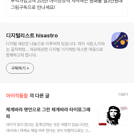
누적가입고객 20만! 아이상상력 자극하는 원화를 월3만원대
그림구독으로 만나세요!
로그 정보
디지털리스트 hisastro
디지털 세상은 나눔으로 이루어져 있습니다. 마치 사람人이라
는 글자처럼... 따끈따끈한 디지털 기기처럼 따스한 마음으로
함께하고자 합니다.
구독하기
더보기
아이작품들
의 다른 글
체게바라 명언으로 그린 체게바라 타이포그래
피
글 내용
아이가 많이 컸다는 걸 확인하는 것은 어렵지 않습니다만,
아이러니 하게도 매일 마주 한다는 것이 외형적으로는 그