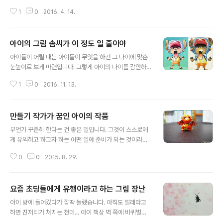
성장의 변화를 느끼지 못합니다. 그러나 아이가 자라면서
1
0
2016. 4. 14.
나름의 생각도 하고, 그에 따른 생활 속에 남겨지는 흔적들
을 통해서는 내면의 성장을 확인하면서 짐짓 놀라기도 합
니다. 제 아이가 그렇습니다. 어려서부터 그림 그리기를 좋
아이의 그림 솜씨가 이 정도 일 줄이야
아했던 아이라서 성장 과정에 아이가 그린 그림들만으로도
글 내용
느껴지는 바가 작지 않습니다. 이곳 블로그에도 어린시절
아이들이 어릴 때는 아이들이 무엇을 하건 그 나이에 맞춘
아이들의 몇몇 작품(?)들을 포스팅하며 자랑 하기도 했었
눈높이로 보게 마련입니다. 그렇게 아이의 나이를 감안하
죠. 사실 자랑할만한 지는.. 객관적으로 판단할 수 없었다는
고 본다는 건 아이라는 것이 전제되어 그것을 기준으로 판
것을 지금에선 고백할 수 밖에 없습니다. 팔불출 눈엔 당연
1
0
2016. 11. 13.
단한다는 것을 의미합니다. 물론, 아주 특별한 경우가 없는
한 거니까. ^^ 이미지 출처: www.aheartnote.com 그런
것은 아니지만 말이죠. 저도 아이들이 무언가 그림을 그리
데, 언젠가부터는 좀 ..
거나 만들기를 했을 때 무의식적으로라도 아이들의 나이를
만들기 작가가 꿈인 아이의 작품
기준으로 조금 잘했다 정도로 판단했다고 생각됩니다. 그
글 내용
러니까 아이들이 그린 그림을 두고 잘 그렸다거나 만들기
무언가 꾸준히 한다는 건 좋은 일입니다. 그것이 스스로에
수준이 비교적 높다고 판단한 생각의 바탕에는 아이의 나
게 유익하고 하고자 하는 어떤 일에 준비가 되는 것이라면
이가 기준으로 작용했다는 겁니다. 이미지 출처: secreto
더욱 좋은 일일 것이구요. 더구나 어린시절에 이를 생각하
cotidiano.com 이곳 블로그에는 "아이작품들"이라는 카
0
0
2015. 8. 29.
고 실천하는 것이 습관화되었다면 너무도 대견한 일이 아
테고리가 있습니다. 지금 이 글도 그렇습니다만, 주로 지금
닐 수 없겠죠. 두 딸아이가 한 아이는 그림에 또 한 아이는
보다 훨씬 어렸던 제 아이들의 그..
만들기에 흥미를 갖고 있고 그것을 꾸준히 해오고 있습니
요즘 초딩들에게 유행이라고 하는 그림 장난
다. 특히 만들기를 좋아하는 아이는 -그림 그리는 것도 제
글 내용
법 잘하고 즐기기는 편이지만- 거의 항상 무언가를 손에서
아이 방에 들어갔다가 깜딱 놀랬습니다. 아직도 벌레라고
쪼물딱 쪼물딱 하는 것이 일상입니다. 그렇게 만들기를 즐
하면 진저리가 쳐지는 전데... 아이 책상 벽 쪽에 바퀴벌레
기며 생활한 건 아주 어린시절 부터 이어온 것이라서 이제
가 떡하니 겨다니고 있는게 아니겠습니까? 으아~ ㅋㅋ 그