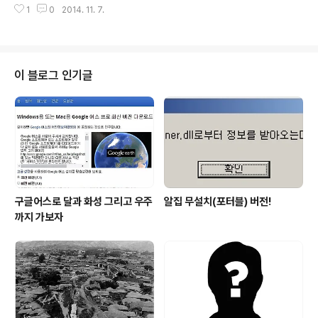
는 제법 만드는 수준을 넘어 아빠인 제가 봐도 놀라울 정돕
1
0
2014. 11. 7.
런데, 알고 보니 아이가 그려서 붙여 놓은 거더라구요.멀리
니다. 뭐~ 아빠라서 그렇게 보이는 것이라 생각하신다면...
서 보면 어찌나 똑같던지.. 원~ 아이의 얘기로는 요즘 이런
팔불출인거죠. ^^ ㅎ 아래 링크..
것으로 아이들이 장난을 친다는 군요. 그래도 뭔가 그럴듯
하니 그리고... 만들고... 하는 모습은 나쁘지 않단 생각이 듭
니다.하지만 왜 만들어도 바퀴벌레를?? ㅎ 아래는 아이가
이 블로그 인기글
그려서 만들고 벽에 붙여 놓은 바퀴벌레 모습입니다.멀리
서 보면 진짜 같겠죠? 제가 괜히 그런 건 아니라니까요? 흑
~
구글어스로 달과 화성 그리고 우주
알집 무설치(포터블) 버전!
까지 가보자