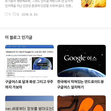
유기분자 생명체로써, 그것도 인식을 바탕으로 한 감각적
젠가(그래도 지금보다는 그 정도가 덜하던 때로 기억되긴
인지력을 지닌 인간은 환경에 민감할 수밖에 없다. 언젠가
하지만), 휴대전화가 아닌 일반전화가 전부였던 당시 모 통
덥디덥다고 알려진 중동 땅에 잠시 잠깐 발을 디뎠던 적이
신회사에서는 좋은 캠페인을 전개하는 양 부모님께 자주
1
0
2018. 8. 30.
있었다. 당시 새벽 온도가 섭씨 28도를 넘어선다는 기내
(정확히 기억나지 않지만 일주일에 한 번은) 전화드리라고
안내 방송을 들으며 실제 공항에 내릴 때 온몸으로 느껴지
광고했던 적이 있었다. 연일 여기..
던 그 더위는 진짜 이럴 수가 있나 할 정도였는데, 올해 한
반도의 여름은 그때의 기억을 무색하게 만들었다. 새벽 온
도가 32도를 넘나들었으니. 이래야 헬조센 다운 건가? 정
이 블로그 인기글
말 전쟁 같은 여름이었다. 이 세상이 사람 살라고 만들어진
건 아니라고 생각하지만, 이 세상을 살아가는 사람으로서
는 이런 세상을 만들어 놓고 살게 만들었다면, 그 누군가를
원망하지 않을 수 없다. 더구나 견딜 수 없는 여름의 더위와
그 전쟁 속 더위에 덧붙여..
구글어스로 달과 화성 그리고 우주
한국에서 막혀있는 안드로이드용
까지 가보자
구글어스 설치하기