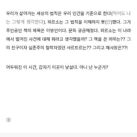
적어도 나
우리가 살아가는 세상의 법칙은 우리 인간을 기준으로 한다(
는 그렇게 생각한다
안
). 뫼르소는 그 법칙을 이해하지 못(
)했다. 그가
주인공인 책의 제목은 이방인이다. 문득 궁금해졌다. 뫼르소는 이 나라
에서 벌어진 사건에 대해 뭐라고 생각했을까? 그 책을 쓴 까뮈는?? 그
의 친구이자 실존주의 철학자였던 샤르트르는?? 그리고 채사장은??!
어두워진 이 시간, 갑자기 이곳이 낯설다. 아니 난 누군가?
(새창열림)
로그 정보