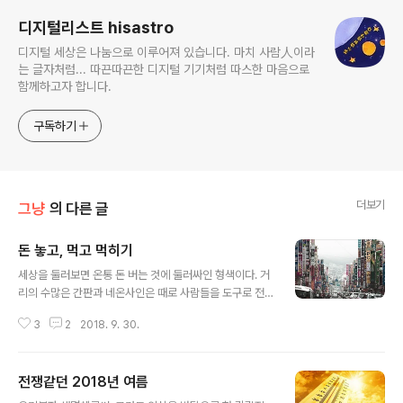
디지털리스트 hisastro
디지털 세상은 나눔으로 이루어져 있습니다. 마치 사람人이라
는 글자처럼... 따끈따끈한 디지털 기기처럼 따스한 마음으로
함께하고자 합니다.
구독하기
더보기
그냥
의 다른 글
돈 놓고, 먹고 먹히기
글 내용
세상을 둘러보면 온통 돈 버는 것에 둘러싸인 형색이다. 거
리의 수많은 간판과 네온사인은 때로 사람들을 도구로 전
락시키는 듯 느껴지기도 한다. 구현하는 방식과 형태에 차
3
2
2018. 9. 30.
이만 있을 뿐 그건 온라인이라고 다르지 않다. 걸려오는 전
화도 모르는 번호는 이제 받기조차 꺼려진다. 그러다가 정
작 받아야 할 전화는 못 받기도 하고. 돈 놓고 돈 먹기.자본
전쟁같던 2018년 여름
주의 세상에서 가장 재밌는 놀이는 돈놀이라고 하고, 그것
글 내용
을 증명하듯 영어에서 이를 지칭하는 말은 Interest다. 언