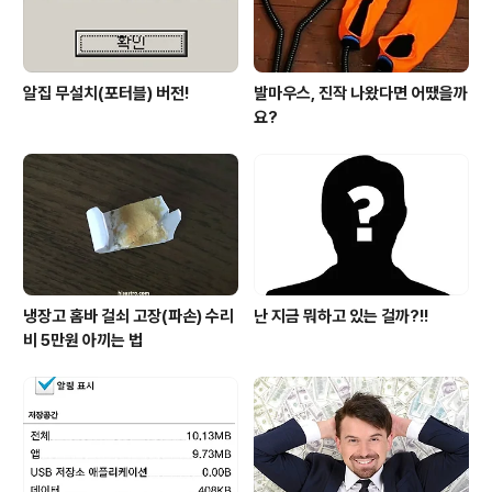
알집 무설치(포터블) 버전!
발마우스, 진작 나왔다면 어땠을까
요?
냉장고 홈바 걸쇠 고장(파손) 수리
난 지금 뭐하고 있는 걸까?!!
비 5만원 아끼는 법