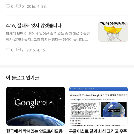
떠올렸습니다. 무엇이든 거듭 곱씹어 봐야 한다는 뜻의 그
0
0
2016. 4. 23.
말씀을 통해서 다시한번 그럴듯한 것에 대해 생각하게 된
겁니다. 디자인이란 게 우선 딱 보기에 그럴듯하다는 것이
눈길을 사로잡는 첫번째 이유일 수 있다는 거죠. 디자인에
4.16, 절대로 잊지 않겠습니다
관심 많은 저 스스로 냉철히 따져 봤을 때 역시 그렇다는 것
글 내용
을 부인할 수 없었습니다. 솔직히 되돌아 보니 보이기에 그
되새겨 보면 이 땅에서 일어난 슬픈 일들 중 제대로 수습된
럴듯한 디자인이 실제 그럴듯한 것으로만 남을 수 있음을
예가 얼마나 될지.. 그리 많지는 않다는 생각이 듭니다. 사
미처 생각하지 못했던 것 같습니다. 이미지 출처: 뉴시스 언
람으로서 이럴 순 없다고 생각되는 굵직한 기억들만 떠올
젠가 세상을 떠들썩하니 만들 것 같아 보였지만 이내 여지
0
2
2016. 4. 16.
린다 해도 매일 같이 슬프지 않을 날이 있을까 싶을 만큼...
없이 수그러들었던 무한동력 발전기가 그 대표적인 예라고
2년 전 오늘 있었던 세월호 참사는 그 슬픈 일들 중에 가장
할 수 있죠. 그리고 ..
가까운 기억입니다.시간은 적잖게 흘렀지만 그간 진실 규
명이나 처리 문제에 있어서도 풀리지 않는 의문은 그대로
입니다. 그나마 이번 총선에서 여소야대의 결과가 어떻게
이 블로그 인기글
실마리를 풀어갈지는 알 수 없으나 기대할 희망이 생겼다
는 건 다행스런 일이 아닐 수 없습니다. 관점이 차이를 누구
보다 강조하는 사람입니다만, 관점의 차이로 말할 수 없는
것도 있다고 생각합니다. 사람 본연의 가치가 그렇습니다.
저를 포함해 많은 이들이 ..
한국에서 막혀있는 안드로이드용
구글어스로 달과 화성 그리고 우주