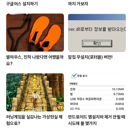
구글어스 설치하기
까지 가보자
발마우스, 진작 나왔다면 어땠을까
알집 무설치(포터블) 버전!
요?
러닝게임을 실감나는 가상현실 체
안드로이드 앱설치와 제거 안될 때
험으로?
시도해 볼 몇가지