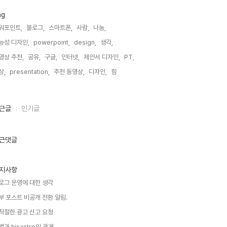
ag
워포인트,
블로그,
스마트폰,
사람,
나눔,
능성 디자인,
powerpoint,
design,
생각,
영상 추천,
공유,
구글,
인터넷,
제안서 디자인,
PT,
상,
presentation,
추천 동영상,
디자인,
힘,
근글
인기글
근댓글
지사항
로그 운영에 대한 생각
부 포스트 비공개 전환 알림.
적절한 광고 신고 요청
별과 hisastro의 관계