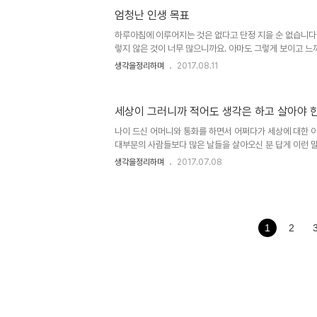
더라도 인식될 수 없다.3. 인식되더라도 언어로 전달되거나 
엄청난 인생 목표
제일 먼저 했다는 증거는 없다고 합니다만, 그가 그러한 기
각했음은 남겨진 기록들을 통해 확인할 수 있습니다. 물론, 
하루아침에 이루어지는 것은 없다고 단정 지을 순 없습니다
렇지 않은 것이 너무 많으니까요. 아마도 그렇게 보이고 느
고 생각하는 마음 가짐에 있을 겁니다. 하루아침에 이루어지
생각을정리하며
2017.08.11
느껴지는 이유도 같다고 할 수 있을지 모릅니다. 하지만 무
노력했을 때 이룰 수 있다는 의미를 지녔다는 점에서 그 말
에 이루어지는 것과 격이 같을 수 없음을 교훈적으로 제시
세상이 그러니까 적어도 생각은 하고 살아야 
다. 물론, 그 노력이라고 하는 순수성이 담보되어야만 가능
지 알 수 없는 세상이니까요. 그럼에도 대단한 건 대단하게
나이 드신 어머니와 통화를 하면서 어쩌다가 세상에 대한 
어떻고..
대부분의 사람들보다 많은 날들을 살아오신 분 답게 이런 말
러니 그러려니 해야지 어쩌겠니..." 어머니께서 살아오신 
생각을정리하며
2017.07.08
다 싶은 나이에 접어든 저로써도 그 말씀에 감히 아니라고 
작 갖는 생각은 그와 정반대이면서도 말이죠. 아니 그건 
것 같군요. 제가 갖는 생각은 자연이나 우주 전체를 포함하
라 그저 우리들 인간 영역 내에서 그냥 좋을 수는 있는 정도
서 피치 못할 문제들을 노력해야만 해결하고 그래야만 어떤
1
2
닌 사..