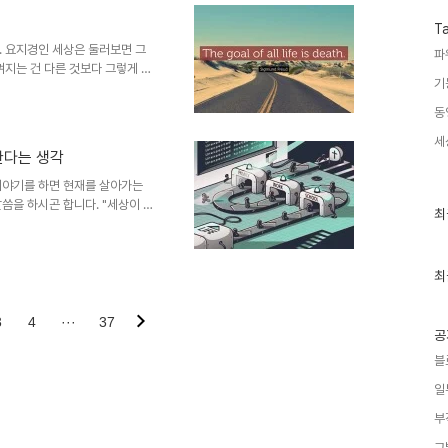
해석될 수 없다. 이 말을 그가
조를 유지하고 그렇게 확고히 생
T
우리가 익히 배우고 들어왔던 ..
. 요지경인 세상은 둘러보면 그
파
껴지는 건 다른 것보다 그렇게 보
기
는 건 없다는 말에서 그 깊이가
언가 이루고자 하는 바를 충실히
동
은 요지경 세상의 그런 하루아침
세
하는 것이기도 하다고 생각합니
한다는 생각
한 얘기긴 합니다. 무엇이 진짜인
 느껴질 수밖에 없습니다. 목표가
이야기를 하면 현재를 살아가는
씀을 하시곤 합니다. "세상이 그
최
최
세월만큼은 아니지만 이제 좀 살았
근
자신 있게 말하기 어렵습니다. 정
글
과
생각이라기보다 기대라고 해야 할
인
최
는 듯하는 그런 거창한 것이 아니
기
입니다. 다시 말해 복잡함 속에
글
 권리나 자격이 생기는 것이 아
3
4
···
37
공
블
일
부
그