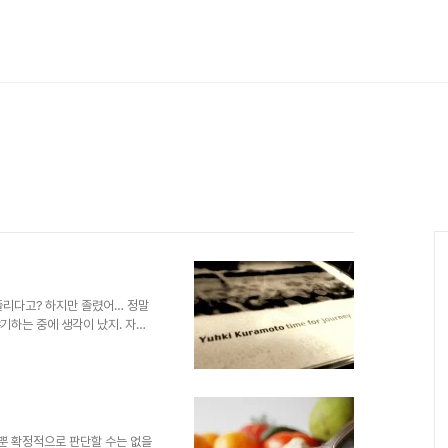
 졸리다고? 하지만 졸렸어… 정말
야기하는 중에 생각이 났지. 자고
 감기는데, 잘 수 없는 상황이라
 보자면 말이 안 되지만, 이게 말
렇게 생각하지 않고, 에둘러 어렴풋
마나 많은지... 다른 누가 아
아이의 도벽을 훈육한다며 골프채
접했어. 보..
 뿐 확정적으로 판단할 수는 없을