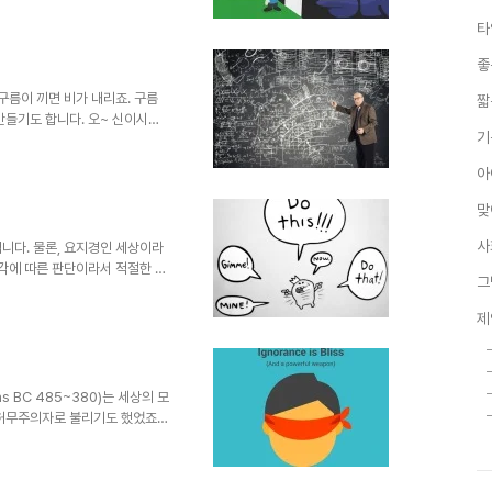
. 인간의 굴레란 말이 괜히 회
타
니다. 아니 솔직히 무한 반복될
화라는 말도 가치중립적이라는 것
좋
또 다른 문제라는 사실을 당면한
렸습니다. 기타를 치는데 자유라
구름이 끼면 비가 내리죠. 구름
짧
만들기도 합니다. 오~ 신이시여
기
한 우리의 직관을 벗어났기 때문입
또 아는 걸 말하고 있느냐~ 그걸
아
사이로 쏟아져 내리는 태양 빛을
비로움이 온 마음을 다 사로잡았고
맞
이라고 느꼈기 때문입니다. 만일
 모릅니다. 반동이 일..
사
니다. 물론, 요지경인 세상이라
시각에 따른 판단이라서 적절한 표
그
 이를 전제하려니 그다음 전개할
는 겸허한 입장이라면 섣불리 경거
제
아마도 태반일 겁니다. 보통 갑질
행위가 똬~하고 최근 들어 부쩍
이전에는 더하면 더했지 덜하지는
아이러니한 일도 없다고 생각합니
 BC 485~380)는 세상의 모
 허무주의자로 불리기도 했었죠.
 저마다 분명한 근거를 제시하고
다. 그건 사람의 한계에서 기인
것도 존재하지 않는다.2. 존재하