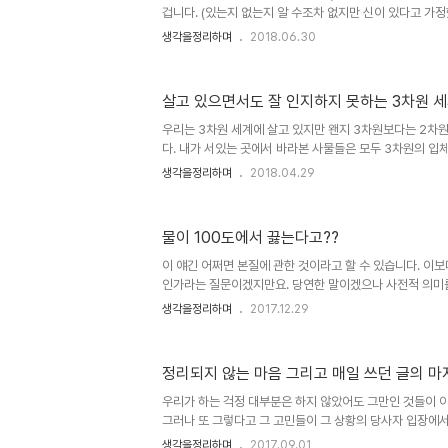
겁니다. (있는지 없는지 알 수조차 없지만 신이 있다고 가정
면 그런대로 말이 될 수는 있을 겁니다. 뭐~ 이런 건 지극
생각을정리하며
2018.06.30
고 할 수 있죠. 저의 생각은 긍정에 가깝습니다. 그러나 미
할 수 없다는 것과는 다소 이율배반적인 면이 없지 않습니다
나름 부족하나마 타당하다고 생각하는 근거가 아주 없는 것
살고 있으면서도 잘 인지하지 못하는 3차원 
는 선험적 경험입니다. 현재의 기술발전 속도와 그에 상응
으로 귀결될 것이라고 보는 것이죠. 이곳 블로그의 2천 개
우리는 3차원 세계에 살고 있지만 왠지 3차원보다는 2차
던..
다. 내가 서있는 곳에서 바라본 사물들은 모두 3차원의 입
아닌 평면으로 인식하는 경향이 있다고 느껴졌기 때문이죠.
생각을정리하며
2018.04.29
서남북이라고 해야 할까요?)를 구분 짓고 있지만 그건 기준일
디가 앞이고 뒤라고 말하긴 어렵다는 겁니다. 내가 서있는
로 인식되는 건 그런 까닭이지 않은가 생각되기도 합니다. 
물이 100도에서 끓는다고??
의 얼굴을 입체적으로 본 적 있는 이는 거의 없습니다. 심지
어떤 모습을 하고 있는지 알 수 조차 없죠. 더구나 거울로 볼
이 얘긴 어쩌면 본질에 관한 것이라고 할 수 있습니다. 이보
닌 반..
인가라는 질문이겠지만요. 당연한 말이겠으나 사전적 의미를
본질의 왜곡과 변형, 우리가 답이라고 생각하는 건... 궁극적
생각을정리하며
2017.12.29
을 수밖에 없어요. 생각해야 한다는 것... 이렇게 물으면 글
"100도에서 물이 끓는 게 맞는지 아니면 물이 끓어서 10
너무 당연한 얘기란 걸 알 수 있습니다. 문제는 이걸 인지하
정리되지 않는 마음 그리고 매일 쓰던 글의 마
는다는 거죠. 물론, 생활하는데, 이런 건 몰라도 불편하지 않
게 우리를 옥죄는 결과를 초래하고 있다는 의구심을 떨칠 수 
우리가 하는 걱정 대부분은 하지 않았어도 그만인 것들이 
그러나 또 그렇다고 그 고민들이 그 상황의 당사자 입장에
을 아니라며 대범하다는 듯 타이를 수도 없는 일입니다. 바
생각을정리하며
2017.09.01