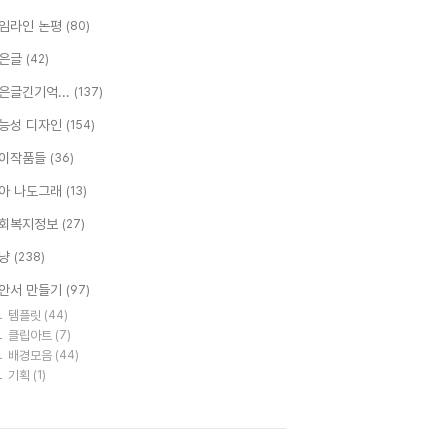
임라인 논평
(80)
은글
(42)
은글긴기억...
(137)
능성 디자인
(154)
이작품들
(36)
아 나도그래
(13)
회복지정보
(27)
냥
(238)
안서 만들기
(97)
템플릿
(44)
클립아트
(7)
배경모음
(44)
기획
(1)