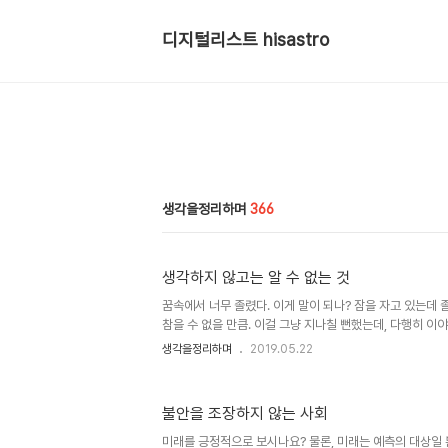
디지털리스트 hisastro
생각을정리하며
366
생각하지 않고는 알 수 없는 것
꿈속에서 너무 졸렸다. 이게 말이 되나? 잠을 자고 있는데
참을 수 없을 만큼. 이걸 그냥 지나칠 뻔했는데, 다행히 이
있는 내가 꿈속에서 하염없이 졸음이 쏟아져 눈이 그냥 절로
생각을정리하며
2019.05.22
어찌할 수 없던 고문과도 같은 그 괴로운 느낌... 현실적으로
이 돼. 정말 생각하지 않고는 알 수 없는 게 너무 많아. 그
하게 수긍하곤 그러려니 하며 때때로 감정을 쏟아내는 일이 얼
불안을 조장하지 않는 사회
니라 내 지난 편린들만 살짝 들춰도 얼굴이 다 화끈거려. 
로 아이를 때린 아빠가 아이로부터 격리 조치되었다는 기사를 
미래를 긍정적으로 보시나요? 물론, 미래는 예측의 대상일