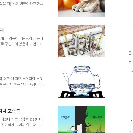
했을 때) 신의 영역이라고 한다
히 현실 그 자체를 반영한 얘기라
래를 긍정하는 이유는 앞서 확정
. 당연히 알 수 없는 것임에도
은 아니니까요. 그 판단의 근거
세계
하는 인간 사회의 변화는 필연적
가 넘는 포스트 중에 적잖이 다뤘
원에 더 익숙하다는 생각이 듭니
체로 구성되어 있음에도 입체가
 인위적으로 전후좌우(혹은 동
B
 뿐, 그 기준을 벗어나 보면 어
 곳에서 바라보는 대상이 평면으
디
사실 대부분의 우리들 중에 자신
어 거울을 보지 않는 한 자신이
 수 있는 모습도 온전한 것이 아
다 더한 건 과연 본질이란 무엇
 몰라서 하는 말은 아닙니다.
으로 할 수 있는 답은 정해져 있
의 제목을 이해할 수 있을까요?
0도인지" 조금만 생각해도 이건
는 이들은 그리 많아 보이지 않
지막 포스트
을 수 있습니다. 하지만, 정작 그
없습니다. 우선 ..
아니었나 하는 생각을 했습니다.
생
서 간단하게 보이지 않는다는 것
둑이나 장기 판에서의 훈수는 이
내