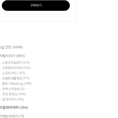
구독하기
log 칸칸
(2088)
지털이야기
(885)
스맡초보길잡이
(63)
스맡폰&모바일
(242)
소프트.하드
(101)
유용한생활정보
(97)
블로그Weblog
(108)
팟캐스트방송
(6)
추천 동영상
(146)
음악이야기
(48)
각을정리하며
(366)
가엮는이야기
(11)