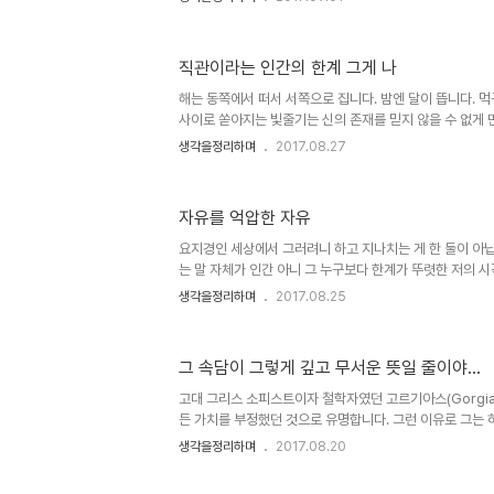
런 생각을 떠올릴 때 주로 상기되는 실과 바늘 같은 예입니다
자되는 게 아니죠. 생활의 변화를 앞두고 잠시 했던 생각입
것처럼 들었다 말았다가 계속 이어지고 있습니다. 문득 변
직관이라는 인간의 한계 그게 나
과 그 성격이 무엇이냐에 따라 혹은 그것을 받아들이는 건 
상황 앞에서 생각하게 됩니다. 기타를 치다가 자유를 떠올
해는 동쪽에서 떠서 서쪽으로 집니다. 밤엔 달이 뜹니다. 먹
니 좀 생뚱..
사이로 쏟아지는 빛줄기는 신의 존재를 믿지 않을 수 없게 
~!! 하면서... 현대 과학기술이 낯설게 느껴지는 건 이러
생각을정리하며
2017.08.27
니다. 잘 모르는 얘길 할 수는 없습니다. 그런데, 그렇다고 
장담할 수도 없습니다. 그게 문제죠. 언젠가 짙은 먹구름 
보며 저는 감탄했습니다. 정말 말로 형용할 수 없는 그 신
자유를 억압한 자유
그건 인간 세계와는 차원이 다른 신의 존재를 상징하는 것
그 느낌 그대로 이어왔다면 저는 어쩌면 종교인이 되었을지도
요지경인 세상에서 그러려니 하고 지나치는 게 한 둘이 아닙
는 말 자체가 인간 아니 그 누구보다 한계가 뚜렷한 저의 
현이 아닐 수 있음은 인정해야 할 듯합니다만. 그런데, 또
생각을정리하며
2017.08.25
얘기가 꼬이고 맙니다. 이런~ 좀 진지하게 알려고 노력하
망동할 수 없습니다. 그렇지 않기 때문에 벌어지는 일들이 
이라 일컬어지는 그런 행위들이 말이죠. 사실 그 갑질이란 
그 속담이 그렇게 깊고 무서운 뜻일 줄이야...
늘어난 특이 현상이라 볼 순 없습니다. 오히려 그 전, 그 
않았을 일입니다. 그것도 자유라고 지칭한다는 건 이처럼 
고대 그리스 소피스트이자 철학자였던 고르기아스(Gorgias
다..
든 가치를 부정했던 것으로 유명합니다. 그런 이유로 그는
현대에 이르러 수많은 논거와 주장을 바탕으로 한 이론들은
생각을정리하며
2017.08.20
있다지만 그 무엇이든 반대 논리가 없는 건 존재하지 않습니
한다는 논리로 고르기아스는 이렇게 표현했습니다. 1. 아무