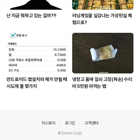
난 지금 뭐하고 있는 걸까?!!
러닝게임을 실감나는 가상현실 체
험으로?
안드로이드 앱설치와 제거 안될 때
냉장고 홈바 걸쇠 고장(파손) 수리
시도해 볼 몇가지
비 5만원 아끼는 법
의안내
티스토리
로그인
고객센터
© Daum Corp.