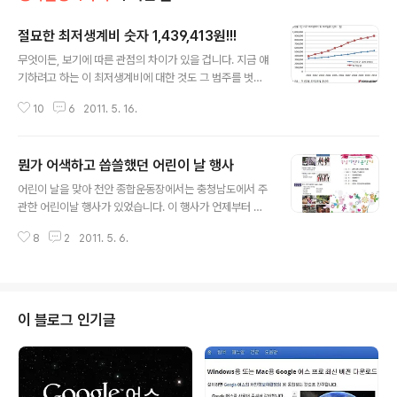
절묘한 최저생계비 숫자 1,439,413원!!!
글 내용
무엇이든, 보기에 따른 관점의 차이가 있을 겁니다. 지금 얘
기하려고 하는 이 최저생계비에 대한 것도 그 범주를 벗어
나진 못할 겁니다. 하지만, 저의 얘기가 조금이나마 공감이
10
6
2011. 5. 16.
되신다면 좋겠습니다. 최저생계비... 결국 있고 없고 또는
지급하는 쪽과 받는 쪽의 이해관계에 따라 달라지는 얘깁
니다만, 문득 보게 된 2011년도의 4인가족 기준 최저 생계
뭔가 어색하고 씁쓸했던 어린이 날 행사
비는 우연이라고 하기엔 그 숫자가 주는 느낌이 참으로 묘
글 내용
했습니다. -그 4인 가족이라는 것도 결국은 제가 4인 가족
어린이 날을 맞아 천안 종합운동장에서는 충청남도에서 주
의 가장이기에...- 4인 가족 기준 최저생계비 143만9413
관한 어린이날 행사가 있었습니다. 이 행사가 언제부터 어
원(일백사십삼만구천사백십삼 원) 우선 2011년도 최저생
떻게 시작되었는지는 알수 없으나, 충남도 내의 6개 시에
계비 책정에 대한 보건복지부(장관 진수희)가 내세운 명목
8
2
2011. 5. 6.
서 년마다 한 번씩 돌아가며 개최된다고 합니다. 문제는 어
을 살펴보겠습니다. 보건복지부는 중앙생활보장위원회(위
린이 날 행사라고는 하는데, 뭔가 몸에 맞지 않는 옷을 입은
원장 : 장관 전재희, 이..
것처럼 뭔가 어색하다고 느껴졌다는 점입니다. 굳이 이렇
게 행사를 치뤄야 하는지... 관 주도의 형식적인 이러한 행
사에 투여되는 예산 보다 실질적으로 필요한 곳에 작은 비
이 블로그 인기글
용이라도 쓰여지는 것이 낫지 않은가 싶었습니다. 행사는
식전행사와 기념행사 그리고 식후행사로 진행되었으나 행
사의 목적은 기념행사에 있는 것처럼 보였습니다. 예정된
기념행사 시간에 맞춰 충남도지사를 비롯한 지역의 각계