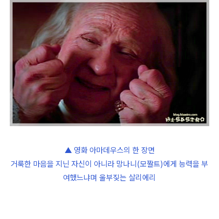
▲ 영화 아마데우스의 한 장면
거룩한 마음을 지닌 자신이 아니라 망나니(모짤트)에게 능력을 부
여했느냐며 울부짖는 살리에리