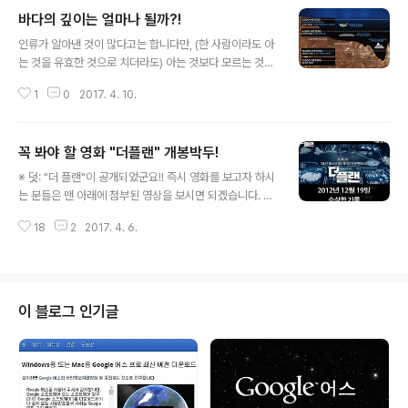
바다의 깊이는 얼마나 될까?!
글 내용
인류가 알아낸 것이 많다고는 합니다만, (한 사람이라도 아
는 것을 유효한 것으로 치더라도) 아는 것보다 모르는 것이
더 많다는 건 상식과도 같은 얘깁니다. 언제나 그렇지만 우
1
0
2017. 4. 10.
연히 보게 된 아래의 애니메이션 동영상을 접하며 다시 한
번 짚어보게 된 생각입니다. 언젠가(인류가 알아낸) 존재하
는 모든 것을 크기로 비교하는 "10의 제곱 수(Powers of
꼭 봐야 할 영화 "더플랜" 개봉박두!
Ten)"라고 하는 동영상과 앱에 대한 내용을 소개했던 적이
글 내용
있습니다. 그런데, 이런 류들이 우려스러운 건 이게 정말인
※ 덧: "더 플랜"이 공개되었군요!! 즉시 영화를 보고자 하시
지 알 수 없음에도 보통 사람들은 현란한(?) 시각적 효과를
는 분들은 맨 아래에 첨부된 영상을 보시면 되겠습니다. 부
통해 사실로 받아들이게 된다는 겁니다. 그게 한편으로는
끄럽게도 다큐멘터리가 영화가 될 수 있음을 알게 된 건 그
신뢰라고 하는 보이지 않는 전제가 되었을 것이고, 그렇게
18
2
2017. 4. 6.
리 오래되지 않았습니다. 제 기억이 맞다면 마이클 무어 감
된 건 그만한 이유가 있다고 할지도 모르지만 뭐~ 호기심
독의 "식코"를 영화관에서 볼만한 다큐멘터리 영화로 인식
수준에서 보..
했던 가장 오래된 기억이니까요. 디지털 네트워크 시대가
정착되기 전까지는 그럴 수밖에 없었다고 생각합니다. 연
애와 권선징악을 소재로 하는 형식만이 영화라고 하는 규
이 블로그 인기글
격 안에 들어간다고 어렴풋하게 인식했다고나 할까요? 특
이하게 저만이 그랬을런지는 모르나 다큐멘터리는 그저 T
V에서나 볼 수 있는 교양 수준의 볼거리쯤 된다고... 과거
(아날로그 시절) 일반인들이 얻는 정보 대다수는 비대칭에
의한 것이라고 할 수 있습니다. 그것..