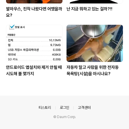
발마우스, 진작 나왔다면 어땠을까
난 지금 뭐하고 있는 걸까?!!
요?
안드로이드 앱설치와 제거 안될 때
자동차 말고 사람을 위한 전자동
시도해 볼 몇가지
목욕탕(시설)을 아시나요?
의안내
티스토리
로그인
고객센터
© Daum Corp.