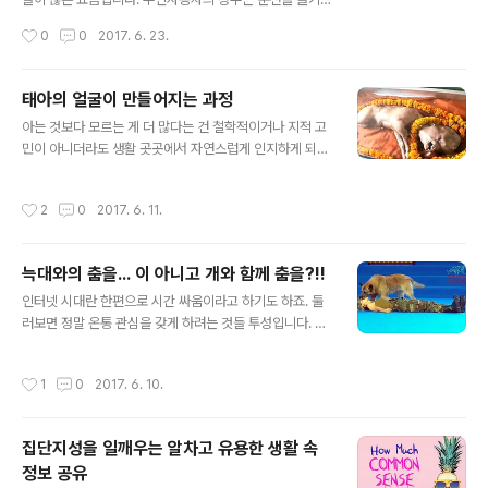
만 앞으로도 그럴 수 있다는 가능성 면에서 결코 간단한 사
는 이들에게 운전하는 맛마저 빼앗길 건 아닌가 우려하는
작성시간
0
0
2017. 6. 23.
안은 아니라는 겁니다. 참고로 오지랖의 뜻을 찾아보면 그
목소리도 있죠. 한마디로 기우입니다. 결코 인공지능이 그
뜻의 범위가 상당히 넓습니다. 여기서 말..
런 걸 막지 않을 겁니다. 가로막는다면 인공지능이 아니라
사람들의 판단(인공지능의 분석을 바탕으로 하겠지만)에
태아의 얼굴이 만들어지는 과정
따라 제도적인 틀 내에서 충분히 즐길 수 있는 환경은 무한
글 내용
아는 것보다 모르는 게 더 많다는 건 철학적이거나 지적 고
대로 제공될 겁니다. 특히 가상(증강)현실 속에서 할 수 있
민이 아니더라도 생활 곳곳에서 자연스럽게 인지하게 되는
는 건 그 어떤 제약도 없이 컨텐츠 고르듯 하고 싶은 활동을
것이기도 합니다. 당장 내가 나를 잘 모른다는 것만으로도
골라서 원하는 만큼 즐길 수 있게 될 것이라고 확신합니다.
다른 예는 구태여 거론하지 않아도 될 정도죠. 며 칠 전 인
동력으로 움직이는 자동차나 오토바이가 발명된지는 100
작성시간
2
0
2017. 6. 11.
도에서는 사람 얼굴과 비슷한 송아지가 태어나 화제가 되
년도 훌쩍 넘었습니다. 그렇다고 사람이 자동차나 오토바
었습니다. 정확한 원인은 알 수 없으나 이레적으로 보이는
이와 달리기 경주를 하진 않습니다. 자동..
이런 일도 수소문해 보면 아주 없는 일은 아닌가 봅니다. 정
늑대와의 춤을... 이 아니고 개와 함께 춤을?!!
보 네트워크가 발달한 21세기 인터넷 시대엔 더더욱 그럴
글 내용
수밖에 없겠죠. 검색해 본 바로는 2009년 10월 태국 파타
인터넷 시대란 한편으로 시간 싸움이라고 하기도 하죠. 둘
룽도라는 시골지역에서도 일어났다고 합니다. 공교롭게도
러보면 정말 온통 관심을 갖게 하려는 것들 투성입니다. 편
두 송아지 모두 얼굴과 몸에 털이 하나도 없었고, 태어난 지
리함이라 생각했던 푸샵(또는 알림) 기능은 이제 과거 웹사
얼마 되지 않아 사망했다는 공통점이 있습니다. 재밌는 건
이트의 팝업창과 같은 느낌이 된 지 오랩니다. 좋은 건 좋은
작성시간
1
0
2017. 6. 10.
최첨단 과학시대라는 21..
거지만 인터넷이 지닌 속성상 어느 순간 중심을 잃어버리
면 어디로 가는지 조차 모르는 채로 그냥 끌려다니다가 그
것으로 하던 것도 망각해버리기 일쑤죠. 때론 그래서 그렇
집단지성을 일깨우는 알차고 유용한 생활 속
게 되지 않으려고 정신을 집중하려 애쓰기도 합니다만, 그
정보 공유
게 생각처럼 쉽지도 않습니다. 그만큼 관심을 갖게 만드는
글 내용