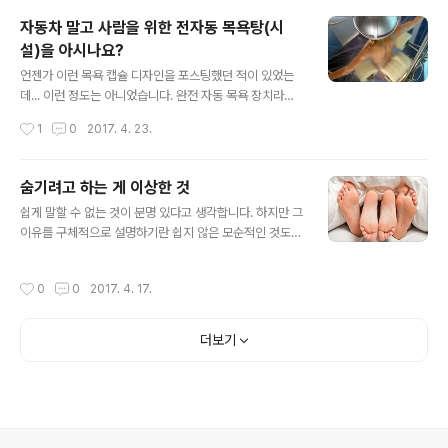
능은 동시에 같은 일을 할 수 없다고 알고 있는데, 세분화된
자동차 말고 사람을 위한 전자동 목욕탕(시
시차 간격을 두고 그림을 그리는 것 같기도 하고... 솔직히
설)을 아시나요?
잘 모르겠습니다. 설형 그렇다 하더라도 이런 능력은 어떻
글 내용
게 말로 표현할 수 있는 계재가 아니거든요. 이걸 컴퓨터로
언젠가 이런 목욕 캡슐 디자인을 포스팅했던 적이 있었는
비유하자면 듀얼코어(Dual Core), 쿼드코어(Quad Cor
데... 이런 정도는 아니었습니다. 완전 자동 목욕 장치라고
e)라고 할 수 있을는지는 모르겠습니다. 암튼 먼저 두 손으
해야 할까요? 샤워하고 싶도록 만드는 디자인! 이게 진짜
작성시간
1
0
2017. 4. 23.
로 동시에 그리는 동영상을 한 번 보시죠. 그리고 다음은
있는 건지 아니면 연출인지 알 수 없으나 동영상으로 봐서
두..
는 있을 법하다는 생각이 들었습니다. 당연히 이런 건 경험
해봤으면 하는 바램도 동시에 들었구요. 검색해보니 2012
숨기려고 하는 게 이상한 것
년도쯤 프랑스에서 프로토타입으로 선보였던 것이 있긴 한
글 내용
쉽게 말할 수 없는 것이 분명 있다고 생각합니다. 하지만 그
데, 이것보다 훨씬 진일보 한 정말 한번 직접 체험해봤으면
이유를 구체적으로 설명하기란 쉽지 않은 모순적인 것도
하는 생각이 절로 드는 자동 목욕 시설이 아닌가 싶습니다.
적지 않습니다. 이를 테면 개인정보를 보호해야만 한다는
우선 아래 프랑스 버전의 자동 목욕 기계 프로토타입을 한
것은 동의하면서 비밀주의가 세상을 어지럽히는 주요 원인
번 보시면 자동 목욕 장치에 대해 감이 올 겁니다. 이건 딱
작성시간
0
0
2017. 4. 17.
이라는 생각이 그렇습니다. 성에 관한 생각이 그중 하나입
자동차 자동세차기와 거의 유사한 형태라고 할 수 있군요.
니다. 적잖은 나이가 되었음에도 이를 확실하게 생각하게
그런데, 이런 형태는 아무..
된 건 그리 오래되지 않았습니다. 생각해보면 이것도 참 이
더보기
상한 일이 아닐 수 없습니다. 내가 잘못된 건지 세상이 잘못
된 건지... 아주 특별한 일부를 제외하고 나면 이 세상 그 누
구도 그렇지 않은 이가 없음이 분명한데 누구도 쉽게 말하
려 하지 않는 건 정말 이상한 일이었습니다. 누구랄 것도 없
이 그 어떤 이도 말이죠. 오히려 이를 깨고 뭔가 말하려 하