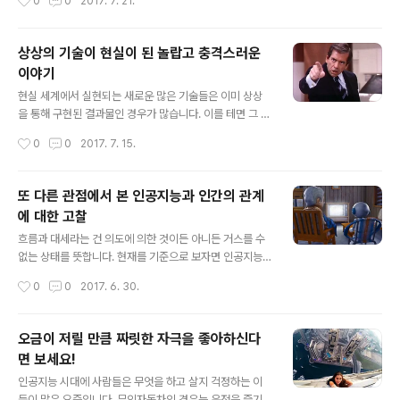
0
0
2017. 7. 21.
주어 말하거나 비아..
아니고 잠시 한 발 물러서 처한 상황과 좀 색다른 생각을 한
다랄까요? 이를 테면 힘이 든다는 건 어떤 얽매임과도 연관
될 수 있는데, 그럴 때 그런 얽매임을 다른 생각으로 환기시
상상의 기술이 현실이 된 놀랍고 충격스러운
키는 겁니다. 보통은 지금 힘들다고 생각되는 그 얽매임이
이야기
얼마나 아무것도 아닌지를 확인하며 스스로를 달래는 것을
글 내용
예로 들 수 있습니다. 그 대상으로 가끔 우주를 떠올리곤 하
현실 세계에서 실현되는 새로운 많은 기술들은 이미 상상
는데, 복잡한 머리를 식히고자 한다면 정말 이만한 것도 없
을 통해 구현된 결과물인 경우가 많습니다. 이를 테면 그 상
습니다. 의미가 같진 않겠지만 아마 일정 부분 의미가 연결
상은 우리가 보통 공상과학이라고 표현하던 그 SF(Scien
작성시간
0
0
2017. 7. 15.
된다고 느껴 그랬던..
ce Fiction)라고 하는 과학소설 혹은 드라마나 영화들에
서 접하곤 했습니다. 심지어 상상 속에서 보이던 그러한 신
기술들은 원래 그랬던 것처럼 익숙하게 느껴지기도 했습니
또 다른 관점에서 본 인공지능과 인간의 관계
다. 그건 상상이었기 때문에 더 그랬을지도 모릅니다. 하지
에 대한 고찰
만 그것이 실제 현실에서 진짜로 적용되었을 때는 놀라움
글 내용
은 물론 한편으로 우려스러움이 먼저 엄습해 오기도 합니
흐름과 대세라는 건 의도에 의한 것이든 아니든 거스를 수
다. 1985년 여름 국내에도 방영되어 미드의 전설로 회자
없는 상태를 뜻합니다. 현재를 기준으로 보자면 인공지능
될 정도였던 미국 드라마 V는 (스타트랙, 스타워즈 등 여타
과 로봇이 그렇다고 생각합니다. 표면적으로 현실에 직접
작성시간
0
0
2017. 6. 30.
의 대명사격인 SF시리즈들이 여럿 있지만) 호불호가 크게
적인 사안들을 제외하면 아마도 가장 관심을 갖게 하는 소
나뉘지 않고 전반적으로 누구나..
재로 이만한 것도 없으니까요. 그러나 표면적으로 드러나
는 것뿐만 아니라 그 속을 들춰보면 기술적 진보와 그 흐름
오금이 저릴 만큼 짜릿한 자극을 좋아하신다
의 가속도는 상상을 초월합니다. 그래서 파생되는 문제가
면 보세요!
될 만큼의 오해도 적지 않습니다. 그건 자주 언급하곤 하는
글 내용
이른바 오지랖이라고 하는 인간들의 성향으로 문제가 불거
인공지능 시대에 사람들은 무엇을 하고 살지 걱정하는 이
지기도 합니다. 아직 크게 문제 될 건 아니라고 할 수 있지
들이 많은 요즘입니다. 무인자동차의 경우는 운전을 즐기