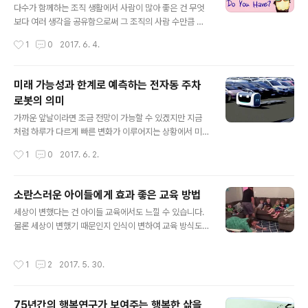
기술(?)도 최첨단이라고 할 수밖에 없을 것 같습니다. 그럼
다수가 함께하는 조직 생활에서 사람이 많아 좋은 건 무엇
에도 알려 오는 알림들을 마냥 무시하거나 없앨 수도 없습
보다 여러 생각을 공유함으로써 그 조직의 사람 수만큼 다
니다. 그러기엔 또 너무 익숙해졌거든요. 그건 그만큼 내 빅
양한 정보를 얻을 수 있다는 데 있다고 할 수 있습니다. 물
작성시간
1
0
2017. 6. 4.
데이터를 통해 압축된 엄선된(이..
론, 왜곡된 서열화나 등수 매기기가 서로의 생각의 단절을
가져왔고, 그것이 일정 부분 발전의 기회를 가로막는 결과
로 이어지는 결과를 초래하기도 했습니다. 지금이 인터넷
미래 가능성과 한계로 예측하는 전자동 주차
시대라는 건 그래서 더욱 좋다고 생각하게 됩니다. 자주 하
로봇의 의미
는 얘깁니다만, 이런 건 지겹도록 말해도 부족하지 않다고
글 내용
생각합니다. 지겨울 수 있는 계제도 아니죠. 어떤 면에서 아
가까운 앞날이라면 조금 전망이 가능할 수 있겠지만 지금
직 정확하게 그 근거를 댈 수는 없지만, 인간의 뇌가 지닌
처럼 하루가 다르게 빠른 변화가 이루어지는 상황에서 미
능력이 어디까지 확장될 수 있을지 알 수 없다는 점에서 인
래란 이젠 상상조차 하기 힘든 시간입니다. 철학적으로 “미
작성시간
1
0
2017. 6. 2.
공지능의 발현이 가져올 혁명은 우리 뇌의 무한한 가능성
래란 우리가 기대하기 때문에 가능한 것"을 의미한다고 하
때문에 그 가치가 더 빛날 수..
는데, 상상이 기대와 일정 부분 연결되어 있으니 그렇다면
우리에게 미래란 더 이상 없는 것일까요? ㅎ 뭐~ 말하자면
소란스러운 아이들에게 효과 좋은 교육 방법
미래가 어떻게 변화될지 그 발전의 향방을 그만큼 알기 어
글 내용
세상이 변했다는 건 아이들 교육에서도 느낄 수 있습니다.
렵다는 얘길 겁니다. 실제 지금 이 순간에도 미래를 준비하
물론 세상이 변했기 때문인지 인식이 변하여 교육 방식도
는 수많은 일들이 쉼 없이 이어지고 있으며, 그런 일련의 흐
변한 건지는 알 수 없습니다만... 아이들 교육과 관련한 동
름 속에서 발전된(변화된) 미래는 현재 속에서 맞이하게 될
영상을 보고 다시금 그런 생각이 들었습니다. 이렇게 몸소
테니까요. 다만, 그 준비되는 일들 중에는 알 수 없는 미래
작성시간
1
2
2017. 5. 30.
실천하는, 생각 깊은 부모와 어른들로부터 상황에 대한 판
라는 측면에서 현시점의 기준이 과연 미래에도 적용될 만
단을 체득한 아이들이라면 미래 세상은 더욱 좋아지지 않
한 것인지 의문스러운 경우가 적지..
을까?라고 말이죠. 얼마 전 추천 동영상으로 소개했던 "장
75년간의 행복연구가 보여주는 행복한 삶을