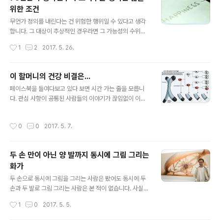
난꾸러기들을 위한 최고의 수업"이라는 영상과도 연결되는
위한 조건
좋은 교육의 표본으로 참고할만하다고 생각됩니다. 서두는
글 내용
이 정도로 하고 먼저 아래 동영상을 보셔야 할 것 같습니다.
무언가 정의를 내린다는 건 위험한 행위일 수 있다고 생각
대체 아래 동영상이 말해주는 건 무엇을 의미하는지... ^^
합니다. 그 대상이 추상적인 경우라면 그 가능성의 수위는
뭐~ 사실 이미 답은 다 드린 것이나 다름없습니다만... ㅎ
더 높아질 수밖에 없죠. 문제는 그러한 정의를 내리는 것들
작성시간
1
2
2017. 5. 26.
무엇이 느껴지시나요?대체..
은 인간이 살아가면서 가장 중요하다고 여기면서도 잘 알
지 못하는 것들이라는 데 있습니다. 보통 이런 질문들이 그
에 해당합니다. 인간은 어디에서 와서 어디로 가는가? 다행
이 할머니의 건강 비결은...
히도 이런 질문은 불교적 입장에서 제시되듯 어찌할 수 없
글 내용
페이스북을 들여다보고 있다 보면 시간 가는 줄을 모릅니
는 혹은 어떻게 해도 명확한 답을 얻을 수 없는 것이라서 크
다. 관심 사항이 공통된 사람들의 이야기가 끊임없이 이어
게 민감하지는 않습니다. 불교적 입장이라고 말한 이유도
지다 보니 그렇게 되는 걸 텐데... 부족한 점이나 불편함이
특정 개인 혹은 집단의 믿음으로 남게 되는 종교적 영역을
많아도 그런 까닭에 쉽게 끊을(?) 수 없는 결과를 만드는 것
넘어설 수 없다고 보았기 때문입니다. 그러나 삶의 과정에
작성시간
0
0
2017. 5. 7.
같습니다. 그래서 저 역시 이제 그만 사용하겠다고 얼마 전
서 가져야 할 이 질문은 사람들에게 보다 민감하게 작용합
다짐까지 하고도 아직 이러고 있다는... 페이스북 사용하다
니다. 행복이란 무엇인가? 공감하실까..
짜증이 확~! 이런 영상도 한몫을 합니다.동영상 속에서 운
두 손 만이 아닌 양 발까지 동시에 그림 그리는
동을 하고 있는 건 분명 할머니인데, 그 모습이 범상찮았습
화가
니다. 푸시업(팔 굽혀 펴기)과 윗몸일으키기 등의 운동하는
글 내용
폼이 대충하는 것이 아니라 정석 그대로인데, 과연 할머니
두 손으로 동시에 그림을 그리는 사람은 봤어도 동시에 두
의 근력으로 이게 가능할까 싶었던 겁니다. 영상이 보여주
손과 두 발로 그림 그리는 사람은 본 적이 없습니다. 사실
고자 했던 건 화면 속 영문 자막으로 알 수 있었습니다. 범
두 손을 동시에 놀려 서로 다른 그림을 그리는 것도 대단한
작성시간
1
0
2017. 5. 5.
상치 않은 할머니의..
일인데, 두 손에 다가 양 발까지 동시에 서로 다른 그림을
그린다는 건 정말 놀라지 않을 수 없는 일입니다. 사람의 지