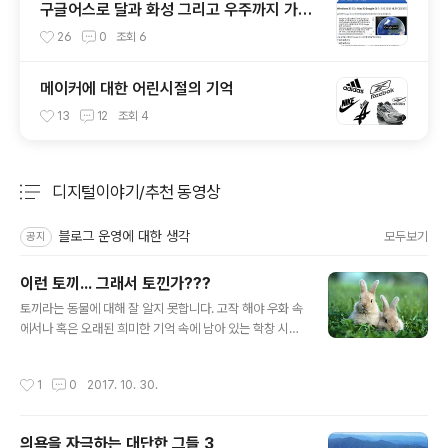
구글어스로 달과 화성 그리고 우주까지 가보
자
26
0
조회
6
메이커에 대한 어린시절의 기억
13
12
조회
4
디지털이야기/추천 동영상
분류 전체보기
주요 글 목록
블로그 운영에 대한 생각
모두보기
공지
이런 토끼... 그래서 토낀가???
글 내용
토끼라는 동물에 대해 잘 알지 못합니다. 고작 해야 우화 속
에서나 혹은 오래된 희미한 기억 속에 남아 있는 학창 시절
배운 지엽적인 수준이죠. 시대가 달라졌다는 건 이런 생각
들을 통해 좀 더 알아보고 싶은 충동을 가미하게 만들고, 그
작성시간
1
0
2017. 10. 30.
러한 빈도가 더 많아졌다고 할 수 있지 않나 싶기도 합니다.
한 가지 더하자면 그 빈도 역시 특정 소수가 아니라 듣보잡
이라 할 수 있는 누구라도 그에 해당한다는 겁니다. 좋은 거
의욕을 자극하는 대단한 그들 3