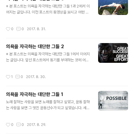
죠. ^^ 일장일단이 있다 하더라도 많은 정보를 접할 수 있고
글 내용
그 접하게 된 정보를 나름대로 해석할 수 있게 되었다는 건
※ 본 포스트는 의욕을 자극하는 대단한 그들 1과 2에서 이
개인적으로 이 시대를 살아가는 우리들에겐 축복이라고 생
어지는 글입니다. 이전 포스트의 동영상을 보시고 어떤 생
각합니다. 문득 더욱 감사한 마음을 갖게 하는 버너스 리 옹
각이 들으셨을까요? 저의 마음처럼 아드레날린이 분비되
~! 약하디 약할 것 같은 이미지로만 생각했던 토끼가 이렇
는 듯한 느낌을 받은 분이 있지 않을까 싶기도 한데... 하지
작성시간
0
0
2017. 8. 31.
게 빠르고 ..
만 저의 그 느낌이 더해진 건 이 동영상이 아닙니다. 그저
시작이었을 뿐이죠. 글감이 될만하다고 판단되는 것이라면
언제나 나중에라도 소재로 활용할 수 있도록 트렐로(Trell
의욕을 자극하는 대단한 그들 2
o)나 구글 드라이브(Google Drive)와 같은 클라우드 도
글 내용
구들을 활용하여 기록하고 저장해 두는 습관을 갖고 있습
※ 본 포스트는 의욕을 자극하는 대단한 그들 1에서 이어지
니다. 그 라는 앞선 포스트의 동영상이 그랬습니다. 어쨌든
는 글입니다. 앞선 포스트에서 동기를 부여하는 것에 어떤
그 영상을 본 것으로 우선 의욕의 자극 이전에 누구든 곱씹
의도된 것이 어쩌고 자본주의가 저쩌구 했습니다만, 어찌
어 볼만한 내용임에 틀림없다고 생각했으니까요. 무엇보다
보면 그것이 그 자체로 순수했을 때만 의미 있는 건 (혹은
작성시간
1
0
2017. 8. 30.
기존에 보통 생각하던 ..
받아들이는 이들의 느낌이나 생각에 의해서만 해석될 수
있는 건) 아니라고 봅니다. 그 의도가 어떠하든 나름의 판단
기준이 명확하다면 그것에 흔들릴 여지는 크지 않을 테니
의욕을 자극하는 대단한 그들 1
까요. 문제는 그렇지 않은 경우에 해당합니다. 그런 이들이
글 내용
라면 이 정도쯤에서 그치는 문제도 아닐 겁니다. 어쭙잖은
노래 잘하는 사람을 보면 노래를 잘하고 싶었고, 운동 잘하
계몽적 글로 해결될 수 있을 성격도 아닐뿐더러 그렇게 될
는 사람을 보면 그 멋진 운동선수가 되고 싶었습니다. 세상
리도 만무합니다. 한마디로 그게 무엇이든 받아들이기 나
의 빛들은 그렇게 어린 눈에도 밝은 빛이었습니다. 그것이
름이라는 얘깁니다. 원래는 뭔가 제시할 요량이 아니었습
어떤 자극 아니 동기를 부여하는 기폭제라고 구체적으로
작성시간
0
0
2017. 8. 29.
니다. 그저 개인적으로 정말 대단하다..
생각하게 된 건 그리 오래전 일이 아닙니다. 느낌은 있고 그
렇게 생각은 하면서도 그것이 정작 왜 그런지는 생각하지