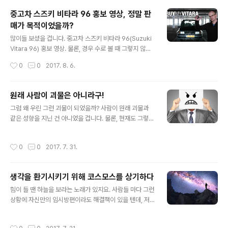
못하는 건 어쩌면 당연한 일일지도 모릅니다. 뭐~ 사실 그
중고차 스즈키 비타라 96 홍보 영상, 정말 판
게 중요한 것도 아니죠. 일반적으로 동기부여란 좋은 의미
매가 목적이었을까?
로 통용되니까요. 실제 그렇게 새로운 나를 발견하게 되었
글 내용
다고 하는 사례도 적지 않습니다. 혹자는 그래서 그러한 계
많이들 보셨을 겁니다. 중고차 스즈키 비타라 96(Suzuki
기가 주어지는 것도 어떤 면에서는 행운이라고 말하기까지
Vitara 96) 홍보 영상. 물론, 경우 수로 볼 때 그렇지 않은
하죠. 많은 경우에서 특히 예전 기억을 돌이키자면 동기를
분들이 더 많겠지만... 어쨌든 일개 개인이 올렸다고 하기엔
작성시간
0
0
2017. 8. 6.
부여하는 것들은 의도된 것이라기보다..
엄청난 조회수를 자랑한다고 할 수 있을지 몰라도 알려진
대로 이 동영상을 제작해 올린 이는 현재 이스라엘에서 활
동하고 있는 범상치 않은 영상 특수효과 전문가 유진 로마
원래 사람이 괴물은 아니라구!
노프스키(Eugene Romanovsky)입니다. 제가 볼 때 그
글 내용
그럼 왜 우린 그런 괴물이 되었을까? 사람이 원래 괴물과
가 이 영상을 유튜브에 공개한 건 단순히 자신의 중고차를
같은 성향을 지닌 건 아니었을 겁니다. 물론, 현재도 그렇게
팔기 위한 것만은 아니었을 것이라고 생각되었습니다. 오
생각되는 것일 뿐 모든 사람들이 괴물과 같은 모습을 하고
히려 사람들이 이렇게 관심을 갖기 전까지 단순히 일개 개
있는 것도 아닙니다. 그럼 진짜 왜 우린 그런 모습이라고 생
인으로 자신의 중고차를 판매한다는 그 자체가 이 정도의
작성시간
0
0
2017. 7. 31.
각하게 되었을까요? 그런데, 소소(?)하다고 말하기 민망할
완성도 높은 품질의 홍보 동영상을 올렸다는 것이 더 큰 관
만큼 우리 주변에서 벌어지는 갖가지 몰상식한 모습들에서
심을 받게..
그게 내가 아니라고 자신 있게 말할 수 있는 이도 별로 없다
생각을 환기시키기 위해 코스모스를 상기하다
는 것 역시 부정할 수 없는 사실일 겁니다. 세상의 문제나
글 내용
왜곡된 어떤 힘에 대하여 글을 쓸 때마다 생각하는 것입니
힘이 들 땐 하늘을 보라는 노래가 있지요. 사람들 마다 그런
다만, 반대를 위한 반대 혹은 특정한 누군가를 욕하고 저주
상황에 자신만의 임시방편이라도 해결책이 있을 텐데, 저
하고자 하는 목적이 아님에도 결론은 그렇게 비칠 수밖에
는 은연중 생각의 나래를 펼칩니다. 그렇잖아도 많은 생각
없는 현실이라는 건 슬픈 일기도 합니다. 솔직히 좀 쎄게 힘
에 묻혀 사는 사람입니다만, 이열치열 같은... 뭐~ 그런 건
작성시간