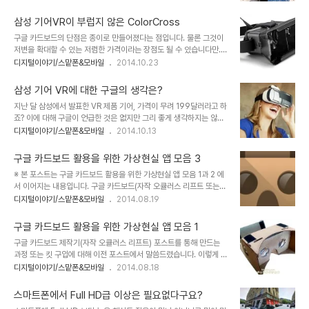
는 것이기도 합니다. 오큘러스 리프트나 삼성 기어VR과 같이 몇 십만
간이 새로운 사업으로 부상할 것이라는 점입니다. 이미지 출처:
원의 비용을 지불하지 않더라도 종이로 만든 1만원 안팎의 부담없는
www.vr-c..
삼성 기어VR이 부럽지 않은 ColorCross
구글 카드보드와 스마트폰만 있으면 해결될 일이니까요. 물론 느껴지
구글 카드보드의 단점은 종이로 만들어졌다는 점입니다. 물론 그것이
는 품질의 차이라고 하는 개인차는 조금 있을지 모르겠군요. 이렇게 간
저변을 확대할 수 있는 저렴한 가격이라는 장점도 될 수 있습니다만...
단히 가상현실을 체험할 물리적인 준비가 완료되었다면 결국 결론은
현재 종이로 된 복제품 구글 카드보드가 국내 온라인 쇼핑몰 등에서 판
디지털이야기/스맡폰&모바일
2014.10.23
얼마나 좋은 가상현실 컨텐츠를 확보하느냐가 관건이 되겠죠. 그래서
매되는 가격은 대략 1만2천원선입니다. 여기에 3선의 헤어밴드가 포
저는 구글 카드보드 활용을 위한 앱 소개와 동영상 등에 대해 씨리즈
함된 경우는 2만원 전후의 가격으로 판매되고 있습니다. 이정도 가격
발행하듯 했었습니다. 여러 모로 많은 분들이 알..
삼성 기어 VR에 대한 구글의 생각은?
을 감안할 때 플라스틱 재질로 된 구글 카드보드 제품이 우리돈 2만원
지난 달 삼성에서 발표한 VR 제품 기어, 가격이 무려 199달러라고 하
후반대로 판매된다면 저는 그 제품을 구입할 거라고 생각했습니다. 그
죠? 이에 대해 구글이 언급한 것은 없지만 그리 좋게 생각하지는 않았
런 생각에서 몇달 전 부터 자작 오큘러스 리프트로 알려진 Durovis
을 것이라고 봅니다. 구글은 이미 금년도 I/O 컨퍼런스를 통해 스마트
디지털이야기/스맡폰&모바일
2014.10.13
Dive와 유사한 형태의 제품을 찾기 시작했습니다. 당연히 가격도 좀
폰을 활용하여 저렴하게 VR 체험이 가능한 구글 카드보드를 발표했습
착한 것으로 말이죠. 당시 Durovis Dive의 가격은 57유로였기 때문
니다.이미지 출처: www.pcadvisor.co.uk 구글 카드보드 발표의 밑
에 우리 돈으로 환산하..
구글 카드보드 활용을 위한 가상현실 앱 모음 3
바탕에는 안드로이드 앱 생태계를 보다 강화하고, 다양화하여 저변을
※ 본 포스트는 구글 카드보드 활용을 위한 가상현실 앱 모음 1과 2 에
더욱 확대하려는 측면이 있었을 겁니다. 그런데, 그 방향에 역행하는
서 이어지는 내용입니다. 구글 카드보드(자작 오큘러스 리프트 또는
것과 다름없는 가격 정책으로 그것도 이미 공개될 건 모두 공개되어,
Dive) 활용을 위한 앱모음 소개 마지막입니다. 포스트 작성에 따른 시
디지털이야기/스맡폰&모바일
2014.08.19
아는 사람은 다 알고 있는 형태의 제품을 삼성 자체의 차기 전략 품목
간 소요가 많이 되는 관계로 내용은 줄이고 이미지와 링크 위주로 작성
인양 대단하게 포장하고 있으니 그렇게 생각했을 거란 예상은 충분히
해야 할 듯 합니다. 양해를 먼저 구합니다. 뭐~ 내용 적은 것이 보긴 편
가능하다고 봅니다. 가..
구글 카드보드 활용을 위한 가상현실 앱 모음 1
하죠. ^^ 이전 포스트에서 웬만한 앱들은 모두 소개해 드린 것 같지만
구글 카드보드 제작기(자작 오큘러스 리프트) 포스트를 통해 만드는
아직 소개할 앱들이 적지 않습니다. 문제는 이미 경험했던 형태의 연속
과정 또는 킷 구입에 대해 이전 포스트에서 말씀드렸습니다. 이렇게 저
이라서 처음 HMD(Head Mounted Display, 오큘러스 리프트와
렇게 어떻게든 하드웨어라고 할 수 있는 스마트폰용 자작 오큘러스 리
디지털이야기/스맡폰&모바일
2014.08.18
같은 카드보드 또는 Dive 등의 장치를 지칭)를 접했을 때의 느낌은 없
프트(구글 카드보드)가 준비 되었다면 이제는 당연히 소프트웨어로써
다는 겁니다. 따라서 너무 기대는 마시고 그냥 다양한 앱을 실행해 본
이를 재밌게 활용할 수 있는 앱이 필요합니다. 아직 구글카드보드를 통
다 정..
스마트폰에서 Full HD급 이상은 필요없다구요?
해 즐길 수 있는 앱이 많진 않지만 그렇다고 아주 없는 것도 아닙니다.