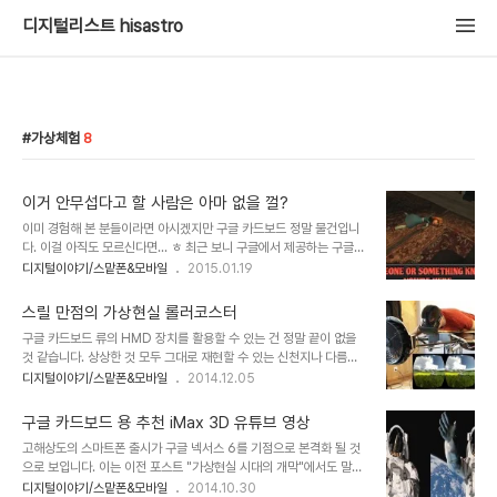
디지털리스트 hisastro
가상체험
8
이거 안무섭다고 할 사람은 아마 없을 껄?
이미 경험해 본 분들이라면 아시겠지만 구글 카드보드 정말 물건입니
다. 이걸 아직도 모르신다면... ㅎ 최근 보니 구글에서 제공하는 구글
카드보드 기본 앱이 업데이트가되었군요. 구글에서 관심을 갖고 있는
디지털이야기/스맡폰&모바일
2015.01.19
건 분명해 보입니다. 기존엔 구글 카드보드 맛보기 형식으로 몇가지 예
제만 덩그라니 보여준 것이 다였는데... 이제 하나의 VR 플랫폼을 지
스릴 만점의 가상현실 롤러코스터
향하고자 하는지... 구글 카드보드용 앱들을 -설치한 앱은 물론 설치하
구글 카드보드 류의 HMD 장치를 활용할 수 있는 건 정말 끝이 없을
지 않은 앱까지- 기본 앱에서 바로 확인할 수 있는 구조로 변화를 시도
것 같습니다. 상상한 것 모두 그대로 재현할 수 있는 신천지나 다름없
하는 듯 보입니다. 아직은 플레이스토어에 등록된 모든 구글 카드보드
는... GoPro 형태의 카메라가 보편화되면 원거리의 부동산을 직접 방
디지털이야기/스맡폰&모바일
2014.12.05
용 앱들을 한 자리에 모아 놓은 것 같진 않은 듯 한데... 아마도 구글에
문하지 않아도 된다거나, 가보고 싶은 여행지를 미리 눈으로 먼저 익히
서 인증한? 절차를 거쳐 품질이 좀 되는 앱들만 소개하는 건 아닌가 싶
는 것 정도는 기본적으로 가능하게 됩니다. 뭐~ 이미 스트릿뷰를 통해
기도 합니다. 얼마 전 ..
구글 카드보드 용 추천 iMax 3D 유튜브 영상
서 또는 별도의 앱만 설치해도 가능한 일이긴 합니다. 이미지 출처:
고해상도의 스마트폰 출시가 구글 넥서스 6를 기점으로 본격화 될 것
www.engadget.com, www.dailymail.co.uk 합성 제가 기대
으로 보입니다. 이는 이전 포스트 "가상현실 시대의 개막"에서도 말씀
감을 갖는 건 HMD 장치를 활용한 가까운 미래의 오락실? 게임방? ^^
드렸듯이 누구나 쉽게 가상현실을 체험할 수 있게 된다는 것을 의미하
디지털이야기/스맡폰&모바일
2014.10.30
영화관의 4D 형태가 HMD장치와 결합하여 여가를 즐길 수 있는 공