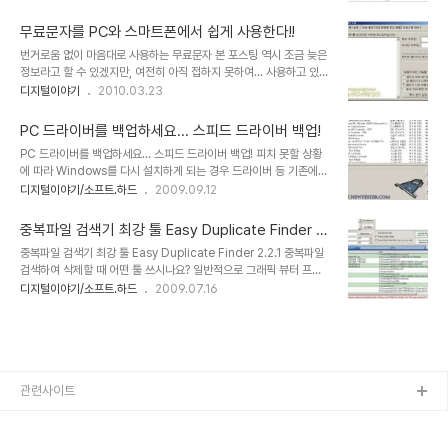
램을 사용하기도 했는데... QT TabBar라는 프로그램을 보니 각각의
이라면... InfraRecorder를 사용해 보시기 바랍니다. 네로가 공개되
장단점은 있겠지만, 사용하는 효율성 면에서는 기본 탐색기 보다는 훨
었다는 이..
무료문자를 PC와 스마트폰에서 쉽게 사용한다!!
씬 좋겠다는 생각이 드는 군요. 한글도 지원하고 공개프로그램이라서
번거로움 없이 마음대로 사용하는 무료문자 본 포스팅 역시 조금 늦은
사용에 따른 부담도 없습니다. 물론 사용하기 쉽고 편리한 부분은 말할
정보라고 할 수 있겠지만, 여전히 아직 접하지 못하여... 사용하고 있지
것도 없구요. ^^ QT-TabBar를 설치하면 위의 탐색기 창에서 빨간
않은 분들을 위한 내용임을 먼저 밝힙니다. 또한 이러한 좋은 정보들은
디지털이야기
2010.03.23
색 테두리 부분에 탭기능이 활성화 됩니다. 참고적으로 설치가 끝나면
여러 경로를 통한 다다익선으로 더더욱 많이 알려져야 한다는 생각이
부팅을 한번 해줘야 한다는 것이 조금 아쉬운 부분이지만, 이정도야 감
포스팅을 하는 이유이기도 합니다. 휴대전화가 보편화되면서 문자메
수할 수 있다는 생각..
PC 드라이버를 백업하세요... 스피드 드라이버 백업!
시지SMS는 하나의 일상이 되었다고 할 수 있습니다. 어떤 경우는 음
PC 드라이버를 백업하세요... 스피드 드라이버 백업! 피치 못할 상황
성통화 보다 문자를 더 많이 주고 받기도 하고... 그래서 문자메시지가
에 따라 Windows를 다시 설치하게 되는 경우 드라이버 등 기존에
특화된 요금제가 따로 있을 정도이며, 그렇기 때문에 적지 않은 기업들
설치되어 있는 기본적인 사항들을 백업하지 못한 경우가 종종 있습니
디지털이야기/소프트.하드
2009.09.12
은 요 SMS문자를 고객 유치 또는 유지를 위한 마케팅 수단으로 활용
다. 이를 한번에 준비할 수 있는 툴이 있어 소개를 합니다. 물론 이미
하기 위해 SMS를 수십 건에서 몇백 건 까지 무료로 제공 하기도 합니
아시는 분들도 있겠지만, 아직 모르는 분들을 위한 것이니... 알고계신
다. [무료문자 제공 사이트..
중복파일 검색기 최강 툴 Easy Duplicate Finder 2.
분들께는 양해를 구합니다. ^^ 뉴테스트그룹
2.1
중복파일 검색기 최강 툴 Easy Duplicate Finder 2.2.1 중복파일
(http://newtester.com)이라는 사이트에서 여러 분들이 함께 참여
검색하여 삭제할 때 어떤 툴 쓰시나요? 일반적으로 그래픽 뷰터 프로
하여 만든 "스피드 드라이버 백업"이란 이름의 프로그램입니다. 한글
그램들에서 지원하는 중복파일을 검색하는 기능도 사용해 보았고, 유
디지털이야기/소프트.하드
2009.07.16
프로그램이기도 하지만 사용설명이 필요없어도 될 만큼 클릭 클릭 만
사한 용도의 국내외 프로그램들을 사용해 보았지만 현재 제가 사용하
하면되는 상당히 간단합니다. 이 프로그램을 설치하고 백업까지는 해
고 있는 프로그램은 Easy Duplicate Finder입니다. 현재 최신 버
보았지만, 아직 OS를 다시 설치하지는 않았..
전은 3.대로 올라간 듯 합니다만, 기존의 기부를 원칙으로 하는
Freeware에서 지금은 쉐어웨어로 전환된 듯 합니다. Easy
Duplicate Finder 웹사이트 www.easyduplicatefinder.com
에 가보시면 알겠지만, 최신 버전은 무료가 아님을 확인하실 수 있습니
관련사이트
다. 어쨌든 프리웨어인 기존 프로그램을 사용하는데 있어서도 전혀
불..