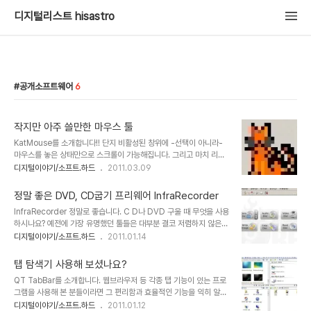
디지털리스트 hisastro
공개소프트웨어
6
작지만 아주 쓸만한 마우스 툴
KatMouse를 소개합니다!! 단지 비활성된 창위에 -선택이 아니라-
마우스를 놓은 상태만으로 스크롤이 가능해집니다. 그리고 마치 리눅
스 처럼 휠을 누르면 열려 있는 창간의 이동, 즉 단축기 Alt+Tap의 기
디지털이야기/소프트.하드
2011.03.09
능을 수행하는 가볍고 작지만 아주 괜찮은 툴입니다. 프로그램을 받아
실행 하시면 트레이에 왼쪽 이미지처럼 고양이 아이콘이 보일 겁니다.
정말 좋은 DVD, CD굽기 프리웨어 InfraRecorder
설치 후에 아무런 설정을 하지 않아도 앞서 말씀드렸던 사항들은 기본
InfraRecorder 정말로 좋습니다. C D나 DVD 구울 때 무엇을 사용
적인 기능으로서 설정되어 있기 때문ㅇ에 바로 사용하실 수 있습니다.
하시나요? 예전에 가장 유명했던 툴들은 대부분 결코 저렴하지 않은
특별한 내용은 없습니다만, 별도의 설정을 하기 위해서는 트레이의 고
프로그램이었죠? 아시다시피 Nero라던지, Roxio(EasyCD
디지털이야기/소프트.하드
2011.01.14
양이 아이콘 위에서 마우스 우클릭을 하시면 설정할 수 있는 팝업이 나
Creator라는 이름을 가지고 있었죠?) 등등...그래서 많은 사람들은
타나는데, 별도의 사용자 정의를 위한 옵션도 있지만, 이건 별도의 생
이러한 프로그램을 사용하기 위해서 크랙버전을 사용하던가 했었습니
각을 해야할 사안이라서 생략하..
탭 탐색기 사용해 보셨나요?
다. 뭐 물론 얼마 후의 미래에는 CD와 DVD가 남아 있을까 생각되기
QT TabBar를 소개합니다. 웹브라우저 등 각종 탭 기능이 있는 프로
도 합니다마, 우선은 필요한 경우가 적지 않으니.. 알지 못하면 지금도
그램을 사용해 본 분들이라면 그 편리함과 효율적인 기능을 익히 알고
그렇게 상용 프로그램들을 크랙하여 사용할 수 밖에 없는 상황이 되기
계시리라 생각합니다. 이전엔 탐색기 창이 4개인 Q-Dir이란 프로그
디지털이야기/소프트.하드
2011.01.12
도 하겠지만, 이제 이 글을 읽게 되었고, DVD나 CD를 궈야 하는 분