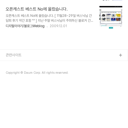
Automated Public Turing test to tell Computers and
는 병이 아니다 젊다고 생각했는데... 마음 한 구석이 뻥 뚫린 듯 얼마
Humans Apart의 약어입니다. 뭐~ 캡챠(CAPTCHA)에 대한 이
나 착잡했는지 모릅니다.온라인..
오픈캐스트 베스트 No에 올랐습니다.
론이나 의미를 전달하고자 하는 건 아니니 이에 대한 자세한 내용은 위
오픈캐스트 베스트 No에 올랐습니다. [ 11월28~29일 버스닉님 간
키백과 및 인터넷 검색을 통해 확인하시길 바랍니다. 어쨌든 알아둘 만
담회 후기 약간 포함 ^^ ] 지난 주말 버스닉님이 주최하신 블로거 간담
한 지식으로 가치있고, 또 필요에 따라서는 언젠가 이야기 할 소재로도
회에 참석을 하여 하츠 명섭님, 마하반야님과 포로리님 그리고 나니
디지털이야기/블로그Weblog
2009.12.01
활용될 수 있으니까요. 디지털 왕초보.. 보통 나이 드신 분들 입장에서
님... 좋은 사람들과 너무도 좋은 이야기로 밤을 지새우며 하루를 보냈
이것 저것 새롭게 출현(?)하는 신 기술들을 접하고자 하면 ..
습니다. 정말 너무도 오랜만에 가져 보는 기분이었습니다. 10여년 전
번개를 하던 그 느낌, 아니 대학시절 신입생이 되어 엠티를 갔던 그
런... ▲ 맛있게 버스닉님께서 준비하신 돼지고기 바베큐와 소시지 그
리고 잊을 수 없는 맛 파절이 소스! ▲ 아름다운 포로리님께서 손수 만
들어 오신 쿠키! 우리 아이들이 얼마나 좋아하던지... 똥쿠키라고... ^^
관련사이트
아이들이 정말 맛있게 먹었답니다.^^ 그날 이야기를 하면서 오픈캐스
트에 대해 잠시 거론..
Copyright © Daum Corp. All rights reserved.