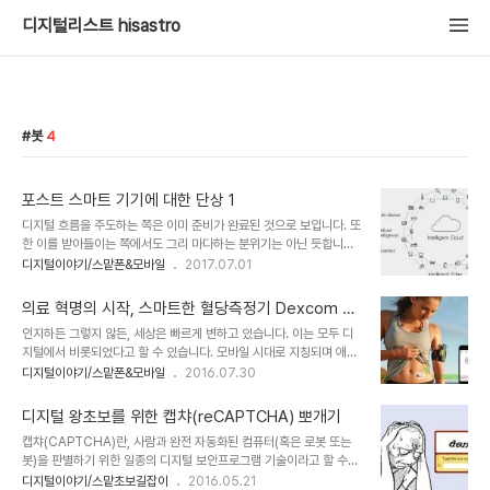
디지털리스트 hisastro
봇
4
포스트 스마트 기기에 대한 단상 1
디지털 흐름을 주도하는 쪽은 이미 준비가 완료된 것으로 보입니다. 또
한 이를 받아들이는 쪽에서도 그리 마다하는 분위기는 아닌 듯합니다.
그 주인공은 스마트 스피커입니다. 많이들 아시다시피 GAFA라고 하
디지털이야기/스맡폰&모바일
2017.07.01
는 4대 테크 기업(Google, Apple, Facebook, Amazon) 중
SNS만을 주력으로 하는 페이스북을 제외한(그렇다고 페이스북도 가
의료 혁명의 시작, 스마트한 혈당측정기 Dexcom G
만히 손을 놓고 있는 건 아닙니다) 3개 기업이 스마트 스피커를 출시
5
인지하든 그렇지 않든, 세상은 빠르게 변하고 있습니다. 이는 모두 디
했거나 출시를 준비하고 있고, 이를 사람들은 스마트폰 이후의 새로운
지털에서 비롯되었다고 할 수 있습니다. 모바일 시대로 지칭되며 애플
스마트 기기로 받아들이는 데 주저하지 않는 모습입니다. 얼마 전까지
의 아이폰 출시를 기점으로 시작된 이 흐름은 이제 봇이라는 새로운 패
디지털이야기/스맡폰&모바일
2016.07.30
는 포스트 스마트 기기로써 여러 가능성들을 타진하며 그것이 어떤 형
러다임을 이야기하는 시점에 와 있습니다. 이를 이해하고 안 하고는 중
태로 구현될지는 알 수 없어도 봇(인공지능)에 기반할 것이라는 건 많
요하지만, 그렇다고 그 변화가 각자의 이해 여부와 직접적으로 연관되
은 이들이 예상한 바였습니다..
디지털 왕초보를 위한 캡챠(reCAPTCHA) 뽀개기
지는 않습니다. 지금은 나아졌지만 얼마 전까지 한 달에 한 번은 반드
캡챠(CAPTCHA)란, 사람과 완전 자동화된 컴퓨터(혹은 로봇 또는
시 병원 진료를 받아야 했습니다. 정기 건강검진을 통해 알게 된 당뇨
봇)을 판별하기 위한 일종의 디지털 보안프로그램 기술이라고 할 수
때문이었죠. 2013년 11월의 일입니다. 그 이후 매일 아침저녁으로 당
있습니다. CAPTCHA라는 단어도 이를 풀어 쓴 문장 Completely
디지털이야기/스맡초보길잡이
2016.05.21
뇨약은 물론이고, 혈당측정기로 당뇨 수치를 확인해야 했습니다. 당뇨