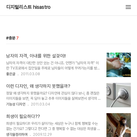
디지털리스트 hisastro
충분
7
남자의 자격, 아내를 위한 설겆이!!
남자의 자격이 대단한 것만 있는 건 아니죠. 언젠가 "남자의 자격" 이
란 TV프로에서 집안일을 주제로 남자들이 어떻게 꾸려가는지를 방영
한 적이 있습니다. 그 방송 끝 무렵, 직접 집안일을 해본 후 정말 힘들
좋은글
2011.03.08
다는 것을 느낀 개그맨 이경규 씨가 마지막 대사로 말을 합니다. 아내
를 위해 집안일을 도와주는 것도 남자가 지녀야 할 자격 중 하나라고...
이런 디자인, 왜 생각하지 못했을까?
근데, 요즘 그 말이 적잖이 와 닿습니다. 들리는 바에 의하면 맞벌이하
정말 왜 생각하지 못했을까요? 디자인에 관심이 많다 보니, 좀 괜찮은
는 경우도 대부분 집안일은 여자가 맡는다고 합니다. 물론 예전에 비하
이미지들을 보면, 꼭 담아 놓고 추후 이미지들을 살펴보면서 생각의 범
면 많이 변했다고는 하지만, 아직은 좀 그런 것 같습니다. 그런데, 아이
위를 넓히고 또 참고하는 용도로 아주 요긴하게 활용하곤 합니다. 여러
기능성 디자인
2011.03.04
러니하게도 결혼 전 대부분 남자들은 무엇이든 다 잘해줄 것처럼 예비
곳들에서 이러한 정말 멋지고 실용적이면서 그야말로 혁신적인 컨셉
아내에게 말합니다. 그러나 정작 결혼 후 모습은 다들 약속이라도 한
디자인들을 보게 될때면... 때론 정말 이런 디자인은 언제고 충분히 생
듯 결혼 전 얘기와는..
희생이 필요하다??
각할 수도 있는 것들이었을 텐데 왜 이제야 생각하게 되었을까?라는
희생이 필요하다!! 우리가 살아가는 세상은 누구나 함께 행복할 수는
의아함을 갖게 될때가 한 두번이 아닙니다. ▲ 디자인은 생각의 빛을
없는 건가요? 그렇다고 한다면 그 중 행복할 수 없는 대상은 희생을 당
더욱 밝혀줍니다. 그렇기 때문에 더욱 작은 생각들 하나라도 그냥 지나
해야만 하는 것일까요? 그래요... 만일 그 행복할 수 있는 최적의 수가
생각을정리하며
2009.12.29
치지 말자고 생각합니다. 그리고 그렇게 생각의 확장을 통해 좀 더 넓