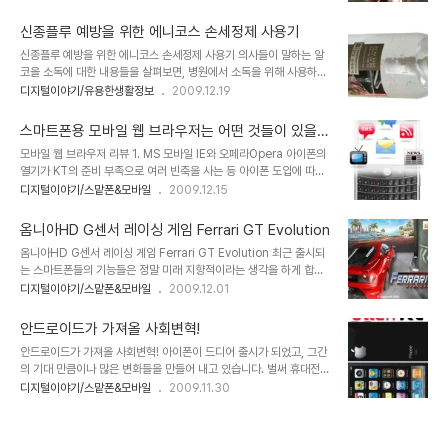
존재한다면 그 수만큼 되었을 때 우리 모두는 행복할 수 있는 겁니까?
은 상상의 나래를 펼쳐 최종적으로 이를 현실화 할 수 있는 계기를 만
▲ 세상을 구하고자 십자가를 맨 예수... 그러나... 누군가 그 희생을 말
들수 있도록 해야한다는 생각입니다..
신종플루 예방을 위한 에니코스 손세정제 사용기
하면서 진정으로 그 스스로의 실천적 희생을 통해 다수의 행복을 바라
신종플루 예방을 위한 에니코스 손세정제 사용기 의사들이 말하는 알
겠다고 한다면 진정으로 나는 그를 숭배할 겁니다. 그런데... 그 희생에
코올 소독에 대한 내용들을 살펴보면, 병원에서 소독을 위해 사용하는
있어 스스로는 제외하고 타인만의 희생을 종용하고 강요하는 것이라
알콜 솜 등의 알코올 농도는 약 80% 수준이라고 합니다. 그리고 약
디지털이야기/유용한생활정보
2009.12.19
고 한다면, 그것을 희생이라고 할 수 있을지 의문입니다. 강요되는 희
70% 정도가 되어야 충분한 소독의 효과가 있다고 조언합니다. 이는
생... 지금 진정으로 필요한 희생이란... 지체 높고 권위 있으신 분들과
병원에서 사용하는 것을 기준으로 할 때 그렇다는 얘기일테고, 보통 가
이 땅의 9..
스마트폰용 모바일 웹 브라우저는 어떤 것들이 있을
정에서 또는 직장이나 매장 등에서 바쁜 시간 틈틈이 손을 깨끗이 하기
까?
모바일 웹 브라우저 리뷰 1. MS 모바일 IE와 오페라Opera 아이폰의
위해 별도로 물로 씻는 번거로움을 없애는 방법으로는 일반적인 손세
열기가 KT의 준비 부족으로 여러 빈축을 사는 등 아이폰 도입에 따른
정제면 충분하다는 생각을 합니다. 이전의 포스트에서도 밝혔습니다
관심 만큼 그 불협화음도 적지 않았던 것 같습니다. 하지만, 아이폰에
디지털이야기/스맡폰&모바일
2009.12.15
만, 전 결벽증세가 좀 심하게 있는 부류의 사람입니다. 결벽증이 깨끗
기다리며 극적으로 맞이하게 된 매니아층의 아이폰에 대한 사랑은 식
한 것을 의미하는 것이 아니라는 것을 너무도 잘알고 있지만, 이를 바
을 줄 모르는 듯 합니다. 그리고 이제 그 열기는 여타의 나라들에서 그
꾸기란 쉽지가 않다는 것이 문제라면 문제일..
옴니아HD G센서 레이싱 게임 Ferrari GT Evolution
랬듯이 서서히 우리나라도 스마트폰의 대중화라는 방향으로 이어지고
옴니아HD G센서 레이싱 게임 Ferrari GT Evolution 최근 출시되
있어 보입니다. ▲ 과거 데스크탑 PC에서 하던 모든 일을 이제는 모
는 스마트폰들의 기능들은 정말 미래 지향적이라는 생각을 하게 합니
바일로 한다! 그렇습니다. 이제 스마트폰이 중심이 되는 모바일 시대가
다. 물론 알아야 한다는 것이 기본이 되겠지만,-그래서 인터넷이 세상
디지털이야기/스맡폰&모바일
2009.12.01
시작되고 있는 겁니다. 그렇다면, 모바일 시대의 핵심적 도구가 될 스
을 더 발전시키는 매개가 된다는 생각도 하게 됩니다.- 어쨌든 지금 사
마트폰에서 중심이 되는 기능으로써 그 사용의 빈도가 가장 많을 것으
용하고 있는 저의 옴니아에도 기울기에 반응한다는 G-Sensor가 있
로 예상되는 것으로 가장 첫..
안드로이드가 가져올 사회변혁!
고, 이를 활용한 여러 프로그램들이 탑재가 되어 있습니다. G-
안드로이드가 가져올 사회변혁! 아이폰이 드디어 출시가 되었고, 그간
Sensor에 대한 내용들을 살펴보니 쉽게 설명하지 못할 여러 형태의
의 기대 만큼이나 많은 변화들을 만들어 내고 있습니다. 벌써 휴대전화
기술 집약적인 내용들이 많더군요... G-Senesor 기술에 대한 내용을
통신요금의 인하가 거론되거나 발표되고 있고, 이동통신사 별로 데이
디지털이야기/스맡폰&모바일
2009.11.30
쓰고자 하는 것은 아니니 G센서가 궁금하신 분들이라면 한번 인터넷
터 요금제에 대한 적절한 가격정책을 고민하고 있는 모습들이 역력히
을 통해 검색을 해보시는 것도 좋을듯 합니다. 물론 궁금하셨던 분들이
보입니다. 이제 곧 안드로이드도 국내에 선보이게 됩니다. 들려오는 소
지금껏 가만히 있으셨을..
문들 중에는 "한국형 안드로이드"라는 말로 스팩이 다운된 형태의 출