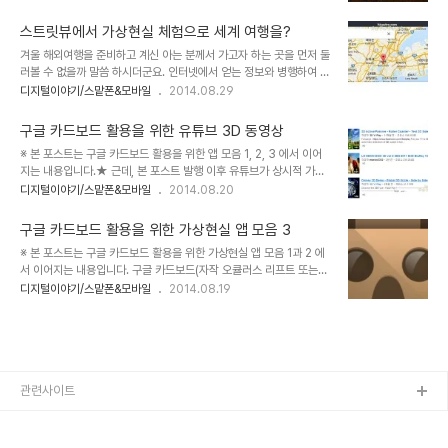
드보드나 Dive를 갖고 계시다면 이 앱은 정말 꼭 설치하여 경험해 보
콥 기능을 활용해 머리의 움직임(헤드 트래킹, Head Tracking)을
시길 권합니다. 이전까지 이곳 블로그에서 발행하여 소개해드렸던 카
..
스트릿뷰에서 가상현실 체험으로 세계 여행을?
드보드 용 초기 앱들과는 확실히 다릅니다. 가상현실 시대의 개막삼성
겨울 해외여행을 준비하고 계신 아는 분께서 가고자 하는 곳을 먼저 둘
기어VR이 부럽지 않은 ColorCross삼성 기어 VR에 대한 구글의 생
러볼 수 없을까 말씀 하시더군요. 인터넷에서 얻는 정보와 병행하여 직
각은?구글 카드보드 추천 게임 Swivel Gun LogRide카드보드 처럼
접 거리모습을 보고 싶다는 겁니다. 생각해 보니 어렵지 않게 구글 카
디지털이야기/스맡폰&모바일
2014.08.29
옴니(Omni)를 만드는건 어려울까요?나무로 만든 구글 카드보드스트
드보드를 활용해서 스트릿뷰로 가고자 하는 장소를 보면 되었습니다.
릿뷰에서 가상현실 체험으로 세계 여행을?구글 카드보드 활용을 위한
어쩌면 이번 포스트는 그 분을 위한 내용일 수도 있겠네요.잠시 만나
모바일 크롬 웹브라..
구글 카드보드 활용을 위한 유튜브 3D 동영상
구글 카드보드를 보여드렸었는데, 얼마나 재밌고 신기해 하시던지...
※ 본 포스트는 구글 카드보드 활용을 위한 앱 모음 1, 2, 3 에서 이어
^^ 시간 내어 하나 만들어드리기로 했습니다. ^^ 좀 힘들겠지만...ㅠ.ㅠ
지는 내용입니다.★ 근데, 본 포스트 발행 이후 유튜브가 상시적 가상
암튼 기존 스트릿뷰 화면을 구글 카드보드로 가상현실 처럼 볼 수 있다
모드 지원되는 것으로 업데이트되었습니다. 자세한 내용은 아래 링크
디지털이야기/스맡폰&모바일
2014.08.20
는 걸 생각하면 정말이지 놀랍고 또 이걸 좋아하는 지인께 알려드리려
를 참고하시기 바랍니다. ^^ 스마트폰 활용법, 유튜브 가상현실 모드
니 마냥 기분이 좋아집니다. 구글이 기본 앱으로 제공했던 구글 카드보
구글 카드보드(일명 자작 오큘러스 리프트)를 제대로 활용할 앱이 현
드 앱에서 보았던 스트릿뷰가..
구글 카드보드 활용을 위한 가상현실 앱 모음 3
재는 많이 부족한 상황입니다. 이전 포스트에서 앱들을 소개해 드리기
※ 본 포스트는 구글 카드보드 활용을 위한 가상현실 앱 모음 1과 2 에
도 했습니다만, 실제로 구글에서 만든 카드보드 앱을 포함해 몇몇 괜찮
서 이어지는 내용입니다. 구글 카드보드(자작 오큘러스 리프트 또는
은 앱을 사용해 보고 나면 제대로 즐길만한 것이 별로 없습니다. 구글
Dive) 활용을 위한 앱모음 소개 마지막입니다. 포스트 작성에 따른 시
디지털이야기/스맡폰&모바일
2014.08.19
에서 개발소스를 공개했으니 곧 많은 앱들이 쏟아지긴 하겠지만..그래
간 소요가 많이 되는 관계로 내용은 줄이고 이미지와 링크 위주로 작성
서 지금 당장 뭔가 할 수 있는 것이 없을까... 생각하다가 찾았습니
해야 할 듯 합니다. 양해를 먼저 구합니다. 뭐~ 내용 적은 것이 보긴 편
다.^^ 유튜브에서 볼 수 있는 ..
하죠. ^^ 이전 포스트에서 웬만한 앱들은 모두 소개해 드린 것 같지만
아직 소개할 앱들이 적지 않습니다. 문제는 이미 경험했던 형태의 연속
이라서 처음 HMD(Head Mounted Display, 오큘러스 리프트와
같은 카드보드 또는 Dive 등의 장치를 지칭)를 접했을 때의 느낌은 없
관련사이트
다는 겁니다. 따라서 너무 기대는 마시고 그냥 다양한 앱을 실행해 본
다 정..