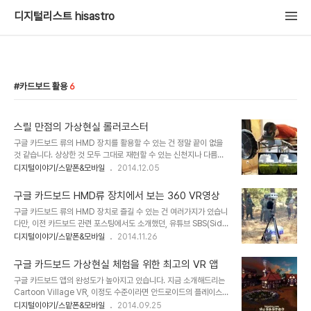
디지털리스트 hisastro
카드보드 활용
6
스릴 만점의 가상현실 롤러코스터
구글 카드보드 류의 HMD 장치를 활용할 수 있는 건 정말 끝이 없을
것 같습니다. 상상한 것 모두 그대로 재현할 수 있는 신천지나 다름없
는... GoPro 형태의 카메라가 보편화되면 원거리의 부동산을 직접 방
디지털이야기/스맡폰&모바일
2014.12.05
문하지 않아도 된다거나, 가보고 싶은 여행지를 미리 눈으로 먼저 익히
는 것 정도는 기본적으로 가능하게 됩니다. 뭐~ 이미 스트릿뷰를 통해
구글 카드보드 HMD류 장치에서 보는 360 VR영상
서 또는 별도의 앱만 설치해도 가능한 일이긴 합니다. 이미지 출처:
구글 카드보드 류의 HMD 장치로 즐길 수 있는 건 여러가지가 있습니
www.engadget.com, www.dailymail.co.uk 합성 제가 기대
다만, 이전 카드보드 관련 포스팅에서도 소개했던, 유튜브 SBS(Side
감을 갖는 건 HMD 장치를 활용한 가까운 미래의 오락실? 게임방? ^^
By Side) 3D 영상이 그 중 가장 간단한 활용법이 아닐까 생각합니
디지털이야기/스맡폰&모바일
2014.11.26
영화관의 4D 형태가 HMD장치와 결합하여 여가를 즐길 수 있는 공
다. 그런데, 구글 카드보드 류의 HMD 장치로 SBS 영상만 보는 건
간이 새로운 사업으로 부상할 것이라는 점입니다. 이미지 출처:
HMD 기능의 30%도 활용하지 못하는 겁니다. 'GoPro'라고 하는
www.vr-c..
구글 카드보드 가상현실 체험을 위한 최고의 VR 앱
HMD전용 카메라로 촬영된 360 VR영상이야 말로 HMD를 100%
구글 카드보드 앱의 완성도가 높아지고 있습니다. 지금 소개해드리는
활용할 수 있는 가장 적합한 영상이라 할 수 있습니다. 이미지 출처:
Cartoon Village VR, 이정도 수준이라면 안드로이드의 플레이스토
gigaom.com / HMD용 영화 제작 모습 참고로 HMD용 영화도
어 수익 창출의 물꼬가 트일 수 있겠다고 판단될 정도입니다. 구글 카
디지털이야기/스맡폰&모바일
2014.09.25
360 VR 영상을 의미합니다. 360 VR 영상은 스마트폰의 자이로스