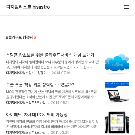
디지털리스트 hisastro
클라우드 컴퓨팅
5
스맡폰 왕초보를 위한 클라우드서비스 개념 뽀개기
디지털의 시작이 영어권이다 보니 대부분의 용어가 영어일 수 밖에 없
고, 그것이 디지털에 대한 접근을 가로막는 요인이 되기도 합니다. 스
마트폰 왕초보인 경우라면 더더욱 그렇습니다. 매번 노파심에 말씀드
디지털이야기/스맡초보길잡이
2014.07.16
립니다만, 스마트폰 왕초보라는 말에 오해는 없으셨으면 합니다. ^^;
클라우드서비스(Cloud Service)라는 것이 보편화된지도 꽤 오랜
구글 크롬 책상 위를 장악할 수 있을까?
시간이 흐른 것 같습니다. 하지만 일반적으로 대부분의 사람들이 그 개
MS와 전통적인 관계가 있는 인텔이 크롬 기반의 노트북과 데스크탑
념을 명확하게 이해했는지는 별개의 문제입니다. 디지털 IT에 조금이
을 공개한다는 소식이 있는가 하면 안드로이드폰의 기준이라할 수 있
라도 관심이 있는 분들이라면 대부분 알고 있을 내용일테지만, 그렇지
는 넥서스폰을 가장 많이 만든 국내 기업 LG는 올인원 형태의 크롬
디지털이야기/스맡폰&모바일
2014.05.11
않은 경우라면 좀 막연하게 알랑말랑 한 정도이지 않을까요? 이미지
PC를 조만간 출시할 예정입니다. 또한 많은 유수의 기업들에서 이미
출처: hookflash.com 용어의 이해 클라우드서비스라는 것도 디지
출시했거나 계획을 하고 있습니다. 대부분 30만원 중반대의 가격 또
털 용어입니다. 그런데, 클라우드..
아이패드, 차세대 PC로써의 가능성
는 그 이하로 판매 될 것이 유력합니다. 이미지 출처:
컴퓨팅 환경의 변화와 흐름 아이패드가 국내에 출시된지 얼마 되지 않
http://arstechnica.com 게다가 구글의 행보를 보면 크롬에 대한
은 상황에서 아이패드2의 출시를 바라봐야 하는 기존 아이패드 사용
움직임이 예사롭지 않습니다. 구글의 크롬에 대한 행보는 스마트폰 성
자들의 실망감은 적지 않을 듯 합니다. 그러나 저 역시 같은 동병상련
디지털이야기/스맡폰&모바일
2011.03.29
장세가 둔화된 것과도 맞닿아 있다고 보여집니다. 아무래도 사무용으