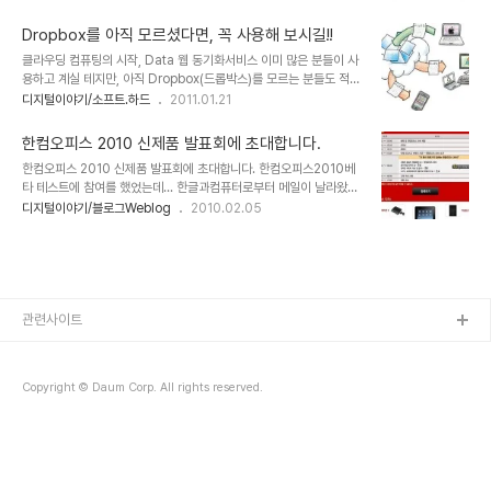
의 입장이지만, 그 실망감은 먼저 사용해 보았다는 것만으로도 -어떤
로 활용하기에는 부족한 스마트폰과 연결하여 상호적으로 사용할수
디지털 기기든 그렇겠지만...- 상쇄될 가치 있는 것이라고 생각합니다.
있는 시스템의 구축이라고 할 수 있습니다. 그런데, 과..
Dropbox를 아직 모르셨다면, 꼭 사용해 보시길!!
포스트PC의 시대가 도래했다는 것을 느낄 수 있도록 하였고, 그것을
클라우딩 컴퓨팅의 시작, Data 웹 동기화서비스 이미 많은 분들이 사
느낄 수 있는 여러가지 경험을 할 수 있었다는 점에서 그렇습니다. 요
용하고 계실 테지만, 아직 Dropbox(드롭박스)를 모르는 분들도 적지
몇달 간 아이패드를 사용해 보면서 포스트PC로써의 가능성을 확인하
않으리라는 판단과 이러한 또다른 포스팅을 통해 더 많은 분들이 드롭
디지털이야기/소프트.하드
2011.01.21
였습니다. 사용상의 가벼움은 기존 컴퓨터와 비교할 때 처음 접하는 누
박스를 활용할 수 있는 기회를 제공한다는 측면으로 몇가지 첨언을 포
구나 어렵지 않게 사용할 수 있다는 점에서 높은 점수를 부여하고 싶습
함하여 Dropbox를 알리고자 합니다. 또한 스스로의 개념에 대한 정
니다. -실제로 대략 시험해 본 결과..
한컴오피스 2010 신제품 발표회에 초대합니다.
립과 새로운 아이디어 도출을 위한 정리를 한번 더 하자는 취지도 있습
한컴오피스 2010 신제품 발표회에 초대합니다. 한컴오피스2010베
니다. -물론, 함께 언급하는 N드라이브 등과 같은 유사 서비스들을 이
타 테스트에 참여를 했었는데... 한글과컴퓨터로부터 메일이 날라왔습
글을 보시는 분들께서 다각적으로 사용하는 발전적 활용의 융합도 기
니다. 한컴오피스 2010 신제품 발표회를 한다는 군요. 한컴오피스
디지털이야기/블로그Weblog
2010.02.05
대합니다.- 처음 드롭박스를 접했을 땐 네이버의 N드라이브와 개념상
2010이 과연 어떻게 출시가 되었는지 잘 살펴볼 좋은 기회가 되지 않
혼란을 느꼈습니다. 그러나 Dropbox가 N드라이브와 같은 유사한 면
을까 합니다. 또한, 신제품 발표회에 참석하여 설문지를 작성하면 여행
은 있지만, 분명한 차이가 ..
용 파우치를 선물로 준다고 합니다. 서울 및 인근에 계신 분들 중 시간
이 되시면 사전등록을 하고 참여하실 수 있지 않을까 싶습니다. 토종
오피스 프로그램으로써 이전과 달리 많은 부분 MS에 밀리고 있고...
향후 클라우드 컴퓨팅 오피스 환경을 생각하면 구글독스의 영향을 생
관련사이트
각하지 않을 수없는데... 부디 사용자들로부터 많은 호응이 있는 한컴
오피스 2010이 되었으면 합니다...
Copyright © Daum Corp. All rights reserved.