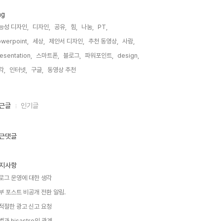
ag
능성 디자인,
디자인,
공유,
힘,
나눔,
PT,
werpoint,
세상,
제안서 디자인,
추천 동영상,
사람,
esentation,
스마트폰,
블로그,
파워포인트,
design,
각,
인터넷,
구글,
동영상 추천,
근글
인기글
근댓글
지사항
로그 운영에 대한 생각
부 포스트 비공개 전환 알림.
적절한 광고 신고 요청
별과 hisastro의 관계