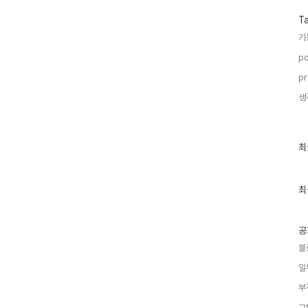
T
기
po
pr
생
최
최
근
글
과
인
최
기
글
공
블
일
부
그