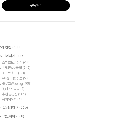
구독하기
log 칸칸
(2088)
지털이야기
(885)
스맡초보길잡이
(63)
스맡폰&모바일
(242)
소프트.하드
(101)
유용한생활정보
(97)
블로그Weblog
(108)
팟캐스트방송
(6)
추천 동영상
(146)
음악이야기
(48)
각을정리하며
(366)
가엮는이야기
(11)