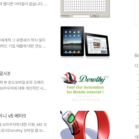
 별다른 어려움이 없습니다. 또
디터에서도 기본적으로 특수기호
사용할 수 있기도 합니다. 하지
능을 제공 -그렇다고 해서 웹상
브 포함) 만족할만한 수준의 특수
의 포스트 편집에 있어서도 아주
를 입력하고자 하는데, 그 방법
전세계적 그 유명세가 작지 않지
하는 기업 애플에 대한 관심 또
왜 iPad는 아이패드일까?- 의
B
 ▲ 2010년 1월 28일 공개
어서 스스로 생각하고 여과된 판단
디
것은 아닌가 하는 생각이 들기도
로시!!
대한 포스트에서나 꼬뮌님의 생각
쓰고자 했었데, 마침 글을 ..
살펴 본 윈도모바일 IE와 오페라
 브라우저에 대해 개인적인 사용
니다. ▲ 윈도모바일에서 구동
!! 내용이 내용이다 보니 가볍게
이 되어 버렸습니다. 그런 까닭
속과 다르게 살펴보고자 했던 프
 v5 베타!!
분도 생기게 된 듯 합니다.하지
는 시간이 조금 걸리더라도 마무
웹 브라우저에 대한 리뷰, MS 모
생
로시Dorothy 모바일 웹 브라
겠습니다. 아무래도 지난번 포스
내