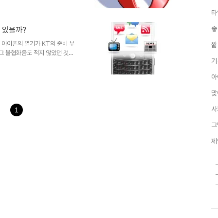
습니다. ^^ 오페라 미니
타
웹서핑 프로그램을 실행하면 로딩
옴니아2에 설치되어 있는 웹서핑
좋
 있을까?
지난번 리뷰의 나니님 댓글을 통해
i플렛폼에서 프로그램을 만..
a 아이폰의 열기가 KT의 준비 부
짧
 그 불협화음도 적지 않았던 것
기
된 매니아층의 아이폰에 대한 사
여타의 나라들에서 그랬듯이 서서히
아
 보입니다. ▲ 과거 데스크탑
. 이제 스마트폰이 중심이 되는
맞
대의 핵심적 도구가 될 스마트폰
 것으로 예상되는 것으로 가장
사
1
그
제