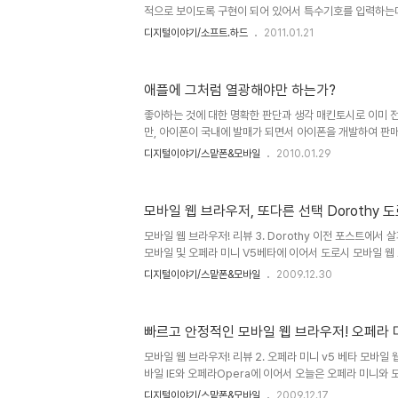
적으로 보이도록 구현이 되어 있어서 특수기호를 입력하는데
한 대부분의 웹상의 블로그 및 카페 게시판들의 html 에
디지털이야기/소프트.하드
2011.01.21
입력이 가능하도록 대부분 되어 있어서 별다른 어려움 없이 
만, 간혹 문서 프로그램 이외에 또는 웹상에서의 이러한 기
의 html에디터가 (특히 블로그 글쓰기 에디터... 텍스트큐
애플에 그처럼 열광해야만 하는가?
기호 들을 제공하지는 않기 때문에 웹상의 글 또는 블로그
유용하게 사용될 수 있습니다.- 하지 않는 때에는 특수기호
좋아하는 것에 대한 명확한 판단과 생각 매킨토시로 이미 
을 몰라서 ..
만, 아이폰이 국내에 발매가 되면서 아이폰을 개발하여 판매
한 더욱 높아졌습니다. 더우기 아이팻-iPod은 아이팟인데, 
디지털이야기/스맡폰&모바일
2010.01.29
공개로 그 관심은 더욱 확대될 것은 예정된 사실이기도 합니다.
된 애플의 타블렛 iPad 하지만, 좋다라고 하는 관심에 있
이 아니라 분위기에 휩싸여 무조건적으로 받아들이고 있는 
모바일 웹 브라우저, 또다른 선택 Dorothy 도
합니다. 이에 대하여 언젠가 모튜님께서 쓰셨던 아이폰에 
에서도 일부 공통된 느낌이 들어있어 언젠가 이에 대한 글을 
모바일 웹 브라우저! 리뷰 3. Dorothy 이전 포스트에서 
모바일 및 오페라 미니 V5베타에 이어서 도로시 모바일 웹
경험을 바탕으로 성능 및 기능에 대해 말씀드리도록 하겠습
디지털이야기/스맡폰&모바일
2009.12.30
되는 또하나의 모바일 웹 브라우저! Webkit기반의 도로시
살펴본다고 생각하고 시작했는데, 일부 부담이 붙어버린 글
에 본이 아니게 글의 진행에 있어 속도가 느려진 점이나 약
빠르고 안정적인 모바일 웹 브라우저! 오페라 미니
로그램에 대한 내용을 다루지 못하고 다음으로 미루게 된 부
만, 어찌됐든 생각했던 바와 이미 약속된 내용들에 대해서
모바일 웹 브라우저! 리뷰 2. 오페라 미니 v5 베타 모바일 
리..
바일 IE와 오페라Opera에 이어서 오늘은 오페라 미니와 도
우저를 사용했던 경험과 느낌을 바탕으로 글을 올리도록 하
디지털이야기/스맡폰&모바일
2009.12.17