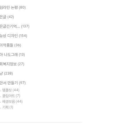
임라인 논평
(80)
은글
(42)
은글긴기억...
(137)
능성 디자인
(154)
이작품들
(36)
아 나도그래
(13)
회복지정보
(27)
냥
(238)
안서 만들기
(97)
템플릿
(44)
클립아트
(7)
배경모음
(44)
기획
(1)