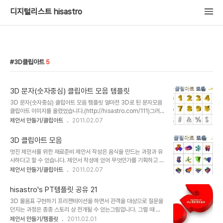
디지털리스트 hisastro
3D클립아트
5
3D 문자(숫자중심) 클립아트 모음 템플릿
3D 문자(숫자중심) 클립아트 모음 템플릿 얼마전 3D로 된 문자모음
클립아트 이미지를 올렸었습니다.(http://hisastro.com/111)그러
면서 그 이미지를 파워포인트로 재구성할 수 있다는 말씀을 드렸었는
제안서 만들기/클립아트
2011.02.07
데...직접 올려봅니다. 여러가지 변형을 하면서 새롭게 만들 수 있을 겁
니다. 멋진 제안서를 만드시는데 조금이라도 도움이 되시기 바랍니다.
3D 클립아트 모음
고맙습니다. 상업용이 아니라면 마음껏 사용하셔도 좋습니다. 그렇지
멋진 제안서를 위한 재료준비 제안서 작성은 음식을 만드는 과정과 유
만, 따뜻한 댓글(또는 트랙백).. 남겨주시길... ^^ 본 자료의 배포는 원
사하다고 할 수 있습니다. 제안서 작성에 있어 무엇인가를 기획하고 파
칙적으로 이곳 블로그에서만 하도록 하겠습니다. 물론
워포인트 등의 도구를 활용하여 그럴싸한 자료 하나를 만들기 위해서
제안서 만들기/클립아트
2011.02.07
hisastro.com 주소를 링크로 알려주신다면, 소통의 차원으로 감사
는 음식 요리를 위해 갖은 양념과 여러가지 준비해야 할 사항이 많은
히 생각하겠습니다. 변형된 형태로 수정하시는 경우에 있어서는 되도
것과 마찬가지로 이것 저것 작업을 하기 이전 부터 꾸준한 준비가 필요
록 재공유를 부탁드리며, 출발점..
hisastro's PT템플릿 공유 21
합니다. 그것은 작업 시간을 줄이는 하나의 중요한 열쇠가 되기도 하
3D 물음표 구현하기 프리젠테이션을 하면서 관객을 대상으로 질문을
며, 또한 제안서를 작성하는데 영감이나 아이디어를 제공받을 수 있는
던지는 과정은 종종 스토리 상 전개될 수 있는그림입니다. 그럴 때 프
기회가 되기도 합니다. 사용하는 빈도가 많지는 않았으나, 그런대로 자
리젠테이션 화면상에 그럴 듯 한 물음표 하나를 넣어서 활용한다면 좀
제안서 만들기/템플릿
2011.02.01
료를 좀더 수려하게 만들 수 있는 3D형태의 클립아트는 멋진 제안서