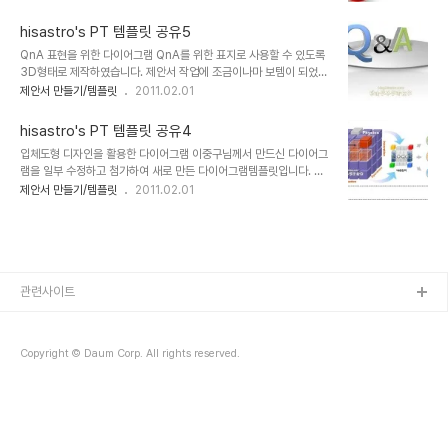
더 효과적일 수 있을 겁니다. 그래서 만들었던 3D Question Mark
를 제작하는데 좋은 소재가 된다는 생각으로 공유합니다. ▣ 멋진제안
입니다. 순수 파워포인트로만 제작을 하였기 때문에 파일을 이리저리
서 만들기 hisastro's PT템플릿 링..
hisastro's PT 템플릿 공유5
뜯어 보시면, 3D입체 도형 도식화를 만드는데 조금이나마 도움이 되
QnA 표현을 위한 다이어그램 QnA를 위한 표지로 사용할 수 있도록
실 겁니다. 상업용이 아니라면 마음껏 사용하셔도 좋습니다. 그렇지만,
3D형태로 제작하였습니다. 제안서 작업에 조금이나마 보템이 되었으
따뜻한 댓글(또는 트랙백).. 남겨주시길... ^^ 템플릿의 배포는 원칙적
면 합니다. 그리고 작은 바램 하나가 더 있다면.. 공유의 마음도 함께
제안서 만들기/템플릿
2011.02.01
으로 이곳 블로그에서만 하도록 하겠습니다. 물론 hisastro's 템플릿
하셨으면 합니다. 부디... ^^ 상업용이 아니라면 마음껏 사용하셔도 좋
의 주소를 링크로 알려주신다면, 소통 차원으로 감사히 생각하겠습니
습니다. 그렇지만, 따뜻한 댓글(또는 트랙백).. 남겨주시길... ^^ 템플릿
다.변형된 형태로 수정하..
hisastro's PT 템플릿 공유4
의 배포는 원칙적으로 이곳 블로그에서만 하도록 하겠습니다. 물론
입체도형 디자인을 활용한 다이어그램 이중구님께서 만드신 다이어그
hisastro's 템플릿의 주소를 링크로 알려주신다면, 소통 차원으로 감
램을 일부 수정하고 첨가하여 새로 만든 다이어그램템플릿입니다. 무
사히 생각하겠습니다.변형된 형태로 수정하시는 경우에 있어서는 되
엇이든 스스로 혼자서 되는 것은 없다는 생각이 듭니다. 하지만 많은
제안서 만들기/템플릿
2011.02.01
도록 재공유를 부탁드리며, 템플릿의 출발에 대한 명시를 해주시길 부
사람들은 어떤 작업의 결과에 있어 "내가 했다"라는 표현을 아무 생각
탁드립니다. ※ 참고로 템플릿 파일이 2007로 되어 있어 그 이전 버
없이 너무도 쉽게 하는 것 같습니다. 이세상의 어느 것도 혼자서 창조
전을 사용하시는 분들이..
해낸 것은 없다라고 말한 파스칼의 말이 다시금 떠오르게 만들기도 합
니다. 많은 분들이 소박하고 좋은 마음이라면 좋겠다는 생각...그래서
많은 사람들이 행복해 지면 세상도 그렇게 되지 않을까요? ^^ 아무쪼
록 멋진 제안서 제작에 조금이라도 도움이 되신다면 좋겠습니다. 고맙
관련사이트
습니다. (_ _) 상업용이 아니라면 마음껏 사용하셔도 좋습니다. 그렇지
만, 따뜻한 댓글(또는 트랙백).. 남겨..
Copyright © Daum Corp. All rights reserved.