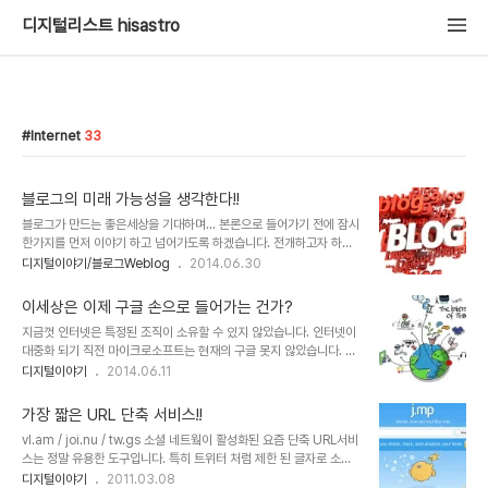
디지털리스트 hisastro
Internet
33
블로그의 미래 가능성을 생각한다!!
블로그가 만드는 좋은세상을 기대하며... 본론으로 들어가기 전에 잠시
한가지를 먼저 이야기 하고 넘어가도록 하겠습니다. 전개하고자 하는
이야기와의 연관성이 있다고 생각하기에... 보통 돈벌이를 생각할 때
디지털이야기/블로그Weblog
2014.06.30
일반적으로 사람들은 내가 돈을 벌 수 있는 방법만을 생각했던 것 같습
니다. 그리고 그 돈벌이라는 것은 각 분야별로 모두 다 구분이 되고 나
이세상은 이제 구글 손으로 들어가는 건가?
는 판매자, 너는 구매자로 정형화된 관계만을 생각했습니다. 그러나 실
지금껏 인터넷은 특정된 조직이 소유할 수 있지 않았습니다. 인터넷이
제로 알고 보면 기존에도 내가 돈벌이를 위해 지출하는 부분이 있고,
대중화 되기 직전 마이크로소프트는 현재의 구글 못지 않았습니다. 아
부수적으로 그것을 생각하기도 하지만, 그건 단지 내가 수익을 내기 위
니 그보다 더 큰 영향으로 세상을 주름잡다 시피했습니다. 이미지 출
디지털이야기
2014.06.11
한 어쩔수 없는 것으로만 치부했을 뿐 그것이 또다른 관계로서 상호작
처: www.idgconnect.com 구글의 성장과정을 그린 책 구글스토
용이 이루어지고 결론적으로 생태계처럼 연쇄적으로 연결된 하나의
리에 보면 당시 신생기업 구글은 마이크로소프트가 자신들의 계획을
흐름이라는 것을 깨닫지는 못했던 것 같..
가장 짧은 URL 단축 서비스!!
눈치채지 못하도록 하기 위해 상당히 조심했던 이야기가 나옵니다. 구
vl.am / joi.nu / tw.gs 소셜 네트웤이 활성화된 요즘 단축 URL서비
글은 그만큼 마이크로소프트가 무서웠던 겁니다. 그러나 이는 반대로
스는 정말 유용한 도구입니다. 특히 트위터 처럼 제한 된 글자로 소통
그만큼 MS가 인터넷 영역에 무지했음을 의미하는 것이기도 하죠. 하
해야 하는 경우 그 효용성은 두말할 나위가 없죠. 구글을 비롯하여 새
디지털이야기
2011.03.08
지만 빌게이츠가 고백했듯이 인터넷을 간과하고 독자적인 네트워크였