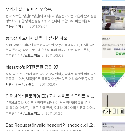
로운 단축 URL 서비스들이 점점 많아지는 것도 그만큼 필요성이 대두
던 MSN 계획에 올인하는 판단 착오로 OS를 장악한 힘으로 인터넷까
되기 때문일 겁니다. 최근에는 URL 단축 서비스에 조회수를 보여준다
지 손쉽게 장악할 수 있는 기회를 놓치고 말았..
우리가 살아갈 미래 모습은...
던지, 보안위협의 문제를 방지하기 위한 미리보기 등 부가 기능들이 추
집과 사무실, 병원(요양원)의 미래? 세상을 살아가는 모습에 있어 삶을
가되는 추세기도 합니다. 그러나 단축 URL에 있어 기본은 뭐니 해도
영위하기 위한 방식은 점점 바뀌어 갑니다. 또한 그에 따른 외형적 환
긴 인터넷 주소를 한 글자라도 짧게 만들어주는 것에 있지 않을까 싶습
경들 역시 하루가 다르게 변화하고 있습니다. 마치 SF영화의 장면들
기능성 디자인
2011.03.04
니다. ▲ 대중적으로 많이 사용하는 단축 URL서비스 j.mp와 bit.ly
처럼... 아래의 병원 입원실 환경 컨셉 디자인은 그러한 미래를 생각한
보통 가장 많이들 사용하는 단축 URL사이트는 bit.ly와 그 사이트에
결과물이라고할 수 있을 겁니다. 이 디자인을 보면서 사무환경으로도
서..
동영상이 보이지 않을 때 설치하세요!
적용될 수 있겠다는, 아니 지금 당장이라도 이러한 형태가 적용되면 어
StarCodec 하나면 해결됩니다!! 잘 보였던 동영상인데, OS를 다시
떨까라는 상상을 잠시 해보았습니다. 그러면서 좀 지난 것이긴 합니다
설치했거나, 각종 프로그램 설치에 따라 환경이 바뀐 경우... 특히, 디
만, MS가 제시했던 미래 모습들이 문득 떠올랐습니다. 물론, 병원에
지털 카메라(일반적으로 캐논)의 동영상이 곰플레이어 등의 내장형 코
디지털이야기/소프트.하드
2011.03.03
입원을 했던 경험이 있는 분들이나 가족 및 주위 지인이 입원했던 경
덱을 지니고 있는 동영상 플레이어에서 조차 소리는 나오는데, 화면이
우, 병원 입원실에 대한 기억들이 있을 텐데 디자인의 목적대로 병원이
보이지 않는 증상이 있으신 경우 설치해서 사용해 보시기 바랍니다. 스
이러한 모습으로 입원실을 꾸..
hisastro's PT템플릿 공유 37
타코덱의 현재까지 버전은 StarCodec 20101122 입니다. 설치와
성장 및 발전 표현에 좋은 다이어그램 인터넷 속에서 공유된 여러 디자
관련한 사항은 도혀님께서 쓰신 통합코덱 스타코덱-StarCodec 다
인들을 보면서, 템플릿으로 응용할 수 있는 경우 머리 속으로 구상을
운로드-설치법글을 참고하시기 바랍니다. 공식 홈페이지 주소는
하곤 합니다. 많은 템플릿들이 그렇게 만들어졌고, 그 순환의 연속으로
제안서 만들기/템플릿
2011.02.07
http://www.starcodec.com 입니다. 저의 경우도 잘 나왔던 동영
또다시 공유하고자 포스팅으로써 멋진 제안서 만들기 hisastro's PT
상이 OS를 다시 설치 한 후 화면이 출력되지 않는 증상이 있었습니다.
템플릿 37번째 공유를 합니다. 때론 어느 분의 경우 출처도 밝히지 않
웬만한 ..
인터넷익스플로러8(IE8) 교차 사이트 스크립트 해결
은 채 제가 블로그에 올린 글과 내용을 고스란히 가져가시는 경우도 몇
방법
IE8에서 교차 사이트 스크립트 해결하기 저는 웹브라우저를 IE 기반
번인가 우연히 보게 되었습니다. 마음이 좋지는 않았지만, 그래도 그냥
의 웹마와 더월드, 그리고 간혹 크롬, 오페라, 파이어폭스 등을 다양하
좋은 마음으로 도움이 되셨으려니... 하는 마음을 갖기도 합니다. 하지
게 사용합니다. 그러다 보니, 기본적으로 가장 많이 사용한다고 하는
디지털이야기/소프트.하드
2011.01.26
만, 이런 분들로 인해 오픈소스의 순수함과 사회적 변화에 흠집이 되고
인터넷 익스플로러(특히 버전 8)에서 일어나는 문제에 대해서 크게 민
상처가 되지 않을까 걱정 스럽기도 합니다. 그러나 또 한편으론 그러한
감하지는 않았습니다. 그런데, 블로깅이라는 것이 다른 분들에게 보여
분들도 몰라서 그..
Bad Request(Invalid header)와 shdoclc.dll 오
지는 것이기에... 가끔 살펴본다고 인터넷 익스플로러로 블로그를 열어
류 해결하기