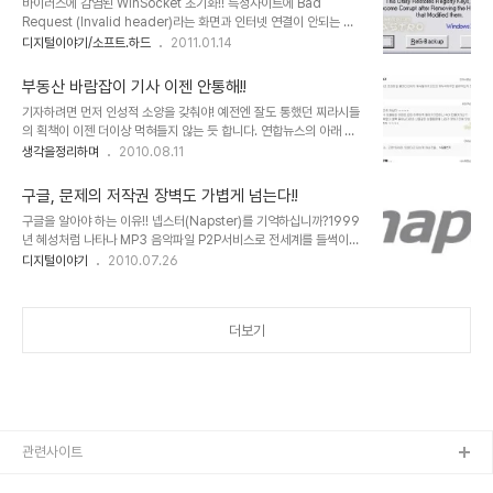
바이러스에 감염된 WinSocket 초기화!! 특정사이트에 Bad
보곤 했는데, 그간 확인하지 못보던 문제를 발견하였습니다. 바로 "교
Request (Invalid header)라는 화면과 인터넷 연결이 안되는 경
차 사이트 스크립트"에 관한 문제인데, 이를 해결하기 위해서는 제 블
우 해결방법 저의 경우는 싸이월드에 접속만 하면 이러한 증상이 나타
디지털이야기/소프트.하드
2011.01.14
로그가 구글의 텍스트큐브를 사용하는 것이기에... 궁극적으로는 구글
나더군요. 그러나 다른 컴퓨터에서는 아무런 문제없이 접속이 되는 것
에서 또는 여러 가젯에 의한 문제일 수 있다는 것을 감안하면, 그 서비
을 확인하고, 제 컴퓨터의 문제가 아닐까 생각이 들었습니다. 그래서
스를 제공하는 곳에서 해결되어야 ..
부동산 바람잡이 기사 이젠 안통해!!
인터넷 옵션에서 쿠키삭제, 임시 파일삭제 등 여러 방법을 동원해 해결
기자하려면 먼저 인성적 소양을 갖춰야! 예전엔 잘도 통했던 찌라시들
방법을 찾아 보았습니다만, 일시적으로는 정상적으로 되는 듯하다가,
의 획책이 이젠 더이상 먹혀들지 않는 듯 합니다. 연합뉴스의 아래 기
곧 같은 증상이 반복되었습니다. 그래서 혹, 악성코드에 의한 Socket
사에 달린 댓글들을 보니 확연하게 나타납니다. 아직도 예전처럼 펜대
생각을정리하며
2010.08.11
의 문제가 아닐까 하는 의구심이 -일반적 백신을 동원한 바이러스 검
하나로 세상을 좌지우지 할 수 있는 시대로 착각하는 기자양반들 정신
사를 통해서는 해결되지 않았기 때문에- 들었습니다. 정확한 문제의
똑바로 차려야될 것 같습니다. 말 그대로 언론사에서 인성적 소양을 먼
원인은 무엇인지는 모르겠습니다..
구글, 문제의 저작권 장벽도 가볍게 넘는다!!
저 갖춘 사람을 뽑던지 아니면 그러한 교육을 먼저 하던지 해야할 판입
구글을 알아야 하는 이유!! 넵스터(Napster)를 기억하십니까?1999
니다. -뭐 찌라시나 다를 바 없는 언론사들 자체가 더 문제긴 합니다
년 혜성처럼 나타나 MP3 음악파일 P2P서비스로 전세계를 들썩이게
만...- 지방 주택시장 꿈틀..청약률ㆍ집값↑ 보시기 편하시라고... 상기
했던 주인공...그러나 음원과 관련한 무르익지 못한 기존의 저작권과
디지털이야기
2010.07.26
기사에 달린 각 주요 포털사이트의 댓글들을 갈무리 하여 모았습니다.
관련한 인식의 부족과 눈앞의 이익만을 쫓던 당시의 큰손들에 의해서
^^* 네이버는 언론사로 직접 링크가 된 관계로 해당 언론사 기사에는
넵스터는 2~3년 이라는 짧은 기간을 뒤로 한채 사람들의 기억 속에서
댓글이 달려 있지 않아 -..
잊혀지고 맙니다. 그 결정적인 이유는 바로 미국의 18개 음반사가 저
더보기
작권 침해 협의로 소송을 제기하였기 때문이며, 이를 타개하기 위해 유
료서비스로 전환하였지만 넵스터의 생명력은 다한 상태였습니다. 그
리고 그 유료화의 전환은 넵스터가 인터넷을 통해 일약 스타가 되었으
면서도 정작 인터넷에 대한 이해는 부족했음을 보여주는 증거이고 그
건 넵스터의 최후를 예고한 것이라고 할..
관련사이트