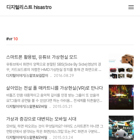
디지털리스트 hisastro
vr
10
스마트폰 활용법, 유튜브 가상현실 모드
유튜브에서 화면이 양쪽으로 분할된 SBS(Side By Side)영상의 경
우, 카드보드류의 저렴한 HMD가상현실 장치를 통해 큰 화면으로 볼
수 있는 건 많은 분들이 알고 있습니다.아직 모르셨다면, 아래 링크를
디지털이야기/스맡초보길잡이
2016.08.29
참고하시기 바랍니다. 구글 카드보드 활용을 위한 유튜브 3D 동영상
하지만 이러한 방법은 상기 포스트에서 설명하고 있듯이 영상 자체가
살아있는 전설 폴 매카트니를 가상현실(VR)로 만나다
SBS(Side By Side)로되어 있어야 한다는 전제가 요구됩니다. 적잖
비틀즈 만큼 대중적이고 음악적 깊이를 인정 받는 그룹이 또 있을까
이 그런 형식의 동영상이 올라와 있긴 합니다만, 전체 유튜브 동영상을
요?그들의 공연을 볼 수 있었다면 하는 아쉬움... 전세계를 뒤흔들던
비교하면 조족지혈이라고 할 수 있습니다. 즉, SBS(Side By Side)
6~70년대 비틀즈.가까운 일본까지는 방문하여 공연도 했었지만 당
디지털이야기/스맡폰&모바일
2015.05.21
형식의 동영상이 아닌 경우 별도의 화면 분할 기능을 지원하는 유튜브
시 우리 현실은 그들을 부를만한 여건이 되지 못했습니다. 뭐~ 그 때
동영상 앱이 아닌 경우 카드보드류의 HMD 가상현실 장치로 동영상
왔었다 하더라도 비틀즈를 알지 못했을 어린시절의 일이라서.. 아니,
을 볼 수 없..
가상과 증강으로 대변되는 모바일 시대
사실은... ^^; 이제 비틀즈 맴버 중 생존하고 있는 이는 두 사람 밖에 없
모바일, 하면 떠오르는 것이 무엇일까요? 아마도 스마트폰?! 아니면 그
습니다. 폴 매카트니 Paul Maccartney와 링고 스타Ringo
연장선에서 생각되는 작은 화면(데스크탑 또는 PC 화면과 구분되
Starr(본명 리처드 스타키 Richard Starkey). 두 맴버 모두 일흔을
는)... 정보시대에서 사람들이 간과하지 말아야 할 것이 바로 이 부분입
디지털이야기/스맡폰&모바일
2015.03.24
훌쩍 넘긴 나이에도 불구하고 공연 활동을 펼치고 있으니... 살아 있는