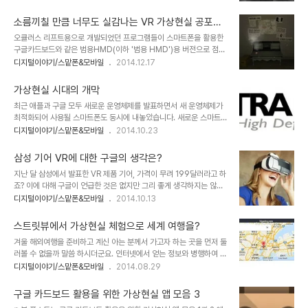
니다. 지금은 그럴지 몰라도 앞으로도 그렇지는 않을 것이기 때문입니
전설이라 해도 과언이 아닙니다. 얼마 전 그러니까 5월 2일 폴 매카트
다. 과학과 기술은 계속 발견되고, 발전되어 갑니다. 지금이야 기술적
니..
소름끼칠 만큼 너무도 실감나는 VR 가상현실 공포체
인 여러 제약 조건에 따라 작은 화면일 수밖에 없는 것으로 모바일을
험
오큘러스 리프트용으로 개발되었던 프로그램들이 스마트폰을 활용한
정의 내리고 있지만 조만간 모바일과 데스크탑의 구분은 사라질 겁니
구글카드보드와 같은 범용HMD(이하 '범용 HMD')용 버전으로 점자
다. 얼마 전 마이크로소프트(이하 "MS")는 Windows 10 공개 행사
출시되는 듯 합니다. 어차피 동일한 효과를 구현하는 것이라서 오큘러
디지털이야기/스맡폰&모바일
2014.12.17
에서 증강현실이 가미된 가상현실 장치 홀로렌즈(HoloLens)를 시연
스 리프트에서 인기를 얻었다면 특별한 제약사항이 없는 한 범용
하며 그간 주목받지 못했던 한(?)을 한껏 푸는 듯했습니다. 워낙 맛보
HMD용으로 출시하지 않을 이유가 없습니다. 마치 아이폰에서 인기
기 버전을 잘 활용하는 M..
가상현실 시대의 개막
를 얻은 앱을 안드로이드 등의 여타 버전으로 출시하는 것처럼 말이죠.
최근 애플과 구글 모두 새로운 운영체제를 발표하면서 새 운영체제가
이번 소개해 드리려고 하는 가상체험 앱도 바로 그런 성격이라고 할 수
최적화되어 사용될 스마트폰도 동시에 내놓았습니다. 새로운 스마트
있습니다.극한의 공포를 자극하는 호러물 프로그램으로 앱의 이름은
폰은 다들 아시다피시 애플 아이폰6와 6플러스, 구글의 넥서스 6입
디지털이야기/스맡폰&모바일
2014.10.23
'A Chair In A Room'입니다. 완성도 쩌는 그래픽에 소름 돋을 듯한
니다. 그러고 보니 둘다 6 군요. ^^ 새로운 아이폰과 넥서스는 저마다
3D입체 음향효과(헤드셋 착용시), 그리고 치밀하게 구성된 흐름 전개
최신 사양을 자랑합니다만, VR에 관심이 집중된 요즘 제 눈에 띄는 것
등 전반적으로 짜임새 있는 정말 잘..
삼성 기어 VR에 대한 구글의 생각은?
은 해상도입니다. 특히 구글은 고릴라 글래스3 강화 코팅
지난 달 삼성에서 발표한 VR 제품 기어, 가격이 무려 199달러라고 하
2560×1440 화소 (491 ppi)로 VR을 즐기기 위한 기본적 조건을
죠? 이에 대해 구글이 언급한 것은 없지만 그리 좋게 생각하지는 않았
갖췄습니다. 물론 UHD 해상도를 기본으로 할 향후의 스마트폰은 VR
을 것이라고 봅니다. 구글은 이미 금년도 I/O 컨퍼런스를 통해 스마트
디지털이야기/스맡폰&모바일
2014.10.13
에 좀더 최적화 되겠지만...이미지 출처:
폰을 활용하여 저렴하게 VR 체험이 가능한 구글 카드보드를 발표했습
www.businesskorea.co.kr / 4k-smartphones.com 고해상
니다.이미지 출처: www.pcadvisor.co.uk 구글 카드보드 발표의 밑
도 화질을 갖춘 스마트폰이 본격적으로 출시된..
스트릿뷰에서 가상현실 체험으로 세계 여행을?
바탕에는 안드로이드 앱 생태계를 보다 강화하고, 다양화하여 저변을
겨울 해외여행을 준비하고 계신 아는 분께서 가고자 하는 곳을 먼저 둘
더욱 확대하려는 측면이 있었을 겁니다. 그런데, 그 방향에 역행하는
러볼 수 없을까 말씀 하시더군요. 인터넷에서 얻는 정보와 병행하여 직
것과 다름없는 가격 정책으로 그것도 이미 공개될 건 모두 공개되어,
접 거리모습을 보고 싶다는 겁니다. 생각해 보니 어렵지 않게 구글 카
디지털이야기/스맡폰&모바일
2014.08.29
아는 사람은 다 알고 있는 형태의 제품을 삼성 자체의 차기 전략 품목
드보드를 활용해서 스트릿뷰로 가고자 하는 장소를 보면 되었습니다.
인양 대단하게 포장하고 있으니 그렇게 생각했을 거란 예상은 충분히
어쩌면 이번 포스트는 그 분을 위한 내용일 수도 있겠네요.잠시 만나
가능하다고 봅니다. 가..
구글 카드보드 활용을 위한 가상현실 앱 모음 3
구글 카드보드를 보여드렸었는데, 얼마나 재밌고 신기해 하시던지...