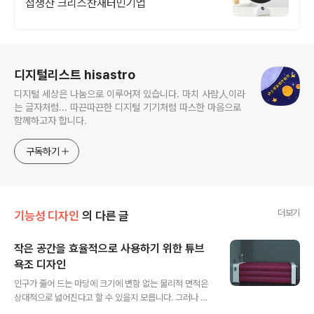
접생산 크리스찬새터민기업
로그 정보
디지털리스트 hisastro
디지털 세상은 나눔으로 이루어져 있습니다. 마치 사람人이라
는 글자처럼... 따끈따끈한 디지털 기기처럼 따스한 마음으로
함께하고자 합니다.
구독하기
더보기
기능성 디자인
의 다른 글
작은 공간을 효율적으로 사용하기 위한 튜브
욕조 디자인
글 내용
인구가 줄어 드는 마당에 크기에 변함 없는 물리적 면적은
상대적으로 넓어진다고 할 수 있을지 모릅니다. 그러나 줄
어드는 인구수에 따라 비례하여 늘어날 홀로족은 굳이 넒