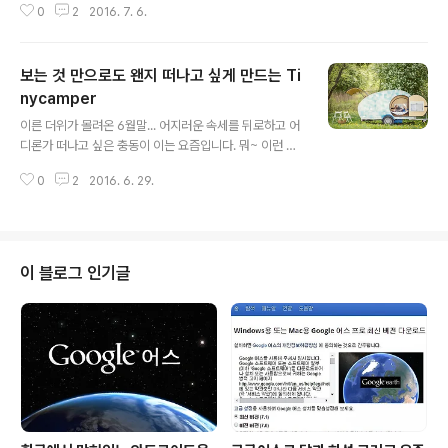
0
2
2016. 7. 6.
은 공간을 사용할 가능성 역시 많지 않을 겁니다. 그런 이유
에서라도 작은 공간을 효율적으로 사용하는 홀로 살아갈 1
인 가구에겐 그에 적합한 공간 활용을 위해 가구를 비롯한
보는 것 만으로도 왠지 떠나고 싶게 만드는 Ti
생활 공간에 보다 관심이 높아질 가능성이 많다고 봅니다.
The Inflatable Bathtub는 그런 상황을 감안한 디자인이
nycamper
글 내용
라고 할 수 있습니다. 물론, 1인 가구가 아니더라도 설치할
이른 더위가 몰려온 6월말... 어지러운 속세를 뒤로하고 어
상황이 될 경우라면 편리성은 물론 고급스러우면서도 실용
디론가 떠나고 싶은 충동이 이는 요즘입니다. 뭐~ 이런 마
적인 이런 형태의 욕조.. 그 누구라도 선호할 좋은 디자인이
음을 먹는다고 바로 떠날 수 있는 것도 아니면서 문득 인터
라고 생각합니다. 이미지 출처: yankodesign.com / De
0
2
2016. 6. 29.
넷을 통해 맞닥드린 카라반 형태의 이 캠핑카를 보니 마음
sig..
이 더욱 동하는 느낌입니다. Tinycamper라는 이름의 카
라반 캠핑카.. 생각 보다 가격도 괜찮아 보입니다. ^^; ECO
MINI€6250 ECO TEARCUBY€7150 Standard MI
NI€7450 Standard TEARCUBY€8450 Standard
이 블로그 인기글
OFFROAD€9700 2M x 1.4M 크기로 성인 두 사람은
충분히 기거할 수 있는 크기에 옵션에 따라서는 일상적인
생활 모두를 해결할 수 있을 만큼 없는 것 빼곤 모두 갖춘,
전천후 캠핑카라는 생각이 듭니다. ..