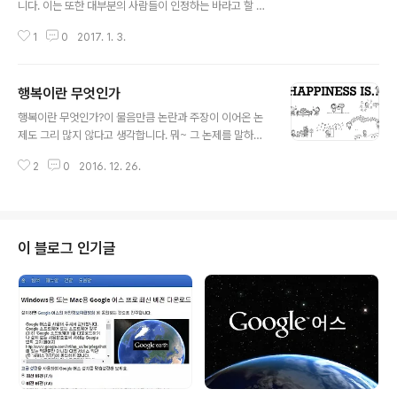
니다. 이는 또한 대부분의 사람들이 인정하는 바라고 할 수
있습니다. 그런데, 언젠가부터 이 말에 대하여 의문이 들기
1
0
2017. 1. 3.
시작했습니다. 한편으로 "인간의 욕심이 끝이 없다"라는 건
역사를 바라보고 해석하는 현재까지의 헤게모니적 관점에
서 기인한 건지 모르겠다는 생각과 함께 말이죠. 흔히 역사
행복이란 무엇인가
란 승자 독식이라고 하는 원칙을 교육이라는 제도를 활용
글 내용
하여 의식과 무의식을 좌우하는 도구로 활용되었다는 의구
행복이란 무엇인가?이 물음만큼 논란과 주장이 이어온 논
심 때문입니다. 바로 걱정교과서라 비아냥의 대상으로 전
제도 그리 많지 않다고 생각합니다. 뭐~ 그 논제를 말하고
락하고만 현재의 위정자들이 추진한 국정교과서는 아주 딱
자 하는 것은 아닙니다. 혹, 그 관련 내용을 확인하고자 하
맞는 예라고 할 수 있습니다. 그러한 차원에서의 역사 기술
2
0
2016. 12. 26.
신다면, 팟캐스트 방송 지대넓얕의 깡샘께서 [생로병사]
은 당연히 패권을 기준으로 할 수밖에 없다는 점에서 인간
"생의 목적"편을 통해 과거 철학자와 석학들이 주장하고 설
의 욕심은 본능으로 치부되기에 너무나 적절..
파한 내용을 종합적으로 다뤘으니 들어보시길 권합니다. ^
^; [지대넓얕] 126회 - 생의 목적 1[지대넓얕] 126회 - 생
의 목적 2 개인적으로는 철학자 혹은 석학들이 제시한 행
이 블로그 인기글
복에 대한 정의는 적잖이 의문을 품고 있었습니다. 그들이
주장하는 배경의 전제하에서는 완벽할지 모르나 변화무쌍
하고 다양한 상황과 조건을 모두 대입했을 때는 그렇지 않
다고 보이기 때문이었죠. 이는 실제로도 많은 반박이 이어
져 왔다고 앞서 언급한 바를 ..