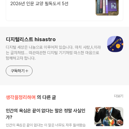
2026년 인문 교양 필독도서 5선
로그 정보
디지털리스트 hisastro
디지털 세상은 나눔으로 이루어져 있습니다. 마치 사람人이라
는 글자처럼... 따끈따끈한 디지털 기기처럼 따스한 마음으로
함께하고자 합니다.
구독하기
더보기
생각을정리하며
의 다른 글
인간의 욕심은 끝이 없다는 말은 정말 사실인
가?
글 내용
인간의 욕심은 끝이 없다는 이 말은 너무도 자주 들어왔습