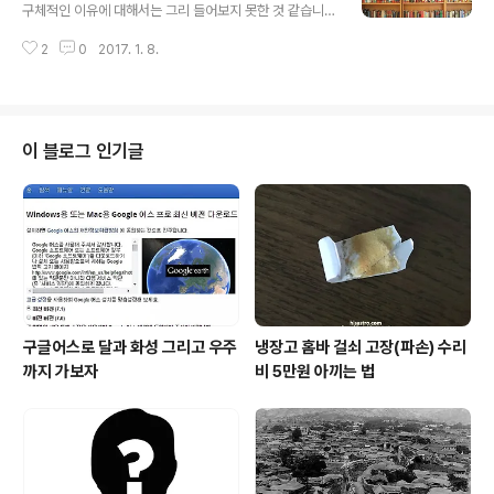
수 있습니다. 그러나 조금만 깊이 생각해보면 이는 많은 사
구체적인 이유에 대해서는 그리 들어보지 못한 것 같습니
람들이 착각하는 것이기도 합니다. 어렵다거나 무섭거나
다. 너무 당연하기 때문일까요? 그 이유를 유추하자면야 책
불안한 것의 실체는 사실 그 자체의 느낌이 아닌 제대로 인
2
0
2017. 1. 8.
을 통해 생각할 여지가 부여되고 그로 인해 인식의 지평이
지하지 못한 막연함에 있기 때문입니다. 이를 가장 잘 파악
넓어진다는 점은 조금만 생각해도 알 수 있으니 굳이 책을
한 부류는 자본가 집단입니다...
읽어야만 한다는 설명을 부연적으로 곁들일 필요는 없다고
들 생각했을지도 모릅니다. 만일 그렇다고 한다면, 의문은
이 지점에서 한층 더 심해집니다.그건 책만이 부여하는 것
이 블로그 인기글
이 아니까요. 우리의 정신과 신체를 통해서 감각적으로 수
용하는 사물은 물론이고, 추상적이고 논리적인 면을 넘어
이 세상 모든 그 어떤 것이라도 그럴 수 있기 때문입니다.
따라서 백번 양보해 이전까지의 과거는 그럴지 몰라도 정
보시대인 지금은 그러한 고정 관념부터 ..
구글어스로 달과 화성 그리고 우주
냉장고 홈바 걸쇠 고장(파손) 수리
까지 가보자
비 5만원 아끼는 법