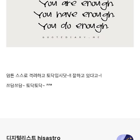
암튼 스스로 격려하고 토닥입시닷~!! 잘하고 있다고~!
쓰담쓰담~ 토닥토닥~ ^^*
로그 정보
디지털리스트 hisastro