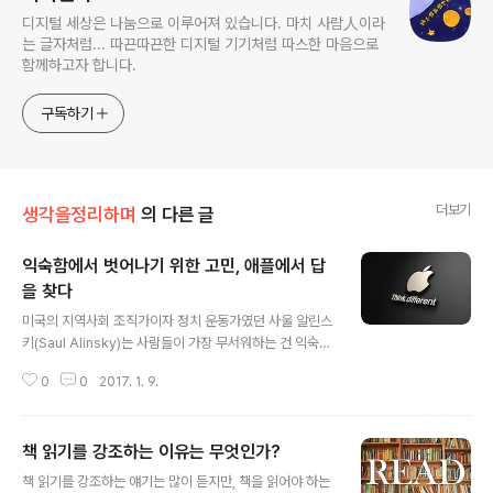
디지털 세상은 나눔으로 이루어져 있습니다. 마치 사람人이라
는 글자처럼... 따끈따끈한 디지털 기기처럼 따스한 마음으로
함께하고자 합니다.
구독하기
더보기
생각을정리하며
의 다른 글
익숙함에서 벗어나기 위한 고민, 애플에서 답
을 찾다
글 내용
미국의 지역사회 조직가이자 정치 운동가였던 사울 알린스
키(Saul Alinsky)는 사람들이 가장 무서워하는 건 익숙함
에서 한 발 멀어지는 것이라고 했습니다. 해석에 따라 약간
0
0
2017. 1. 9.
씩 달라지겠지만 여기서 언급된 무섭다는 건 이해적 측면
에서 보면 어려운 것으로도 이해될 수 있을 겁니다. 따라서
익숙하지 않은 것에 관한 사람들의 느낌을 생각할 때 알린
책 읽기를 강조하는 이유는 무엇인가?
스키의 말은 대부분의 사람들에게 적용될 수 있는, 그래서
글 내용
너무도 정확한 표현으로 와 닿는 아주 명쾌한 지적이라 할
책 읽기를 강조하는 얘기는 많이 듣지만, 책을 읽어야 하는