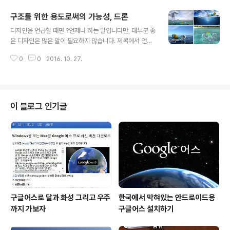
히(?) 들었다면 누구나 아는 사실 이기도 하죠. 이미지 출
구조를 위한 용도로써의 가능성, 드론
처: OK GO 유튜브 영상 갈무리(일부 편집) 그러나 사람들
글 내용
은 최근까지도 물리적인 펜이나 마커는 하나 펜에 한가지
디자인을 언급할 때면 ?언제나 하는 말입니다만, 대부분 좋
색이라는 것을 당연시 해왔습니다. 고작 좀 더 개선시킨 경
은 디자인은 많은 말이 필요하지 않습니다. 제목에서 언급
우라면 2가지 이상의 색 심을 함께 묶어 때에 따라 사용할
했듯이 아래 사진 한 장으로 모든 것을 설명할 수 있다고 봅
수 있게 고안된 제품이 있었죠. 하지만 그건 많아야 10가지
0
0
2016. 10. 27.
니다. 이미지가 컨셉이미지라서 좀 현실감이 없다는 한계
색 이하에서 가능한 일이고 그것도 4가지 색 정도가 보편
가 있으므로 조금 설명이 필요한 면이 없지 않습니다만...
화 된 형태였습니다. 3가..
현재로부터 머지않은 미래를 관통하는 화두죠. 드론...그 활
용될 분야를 생각하자면 정말 끝이 없을 텐데요. 이 드론 디
자인은 해변 등 사람들이 활동하는 야외에서의 응급 상황
이 블로그 인기글
에 투여될 가능성을 보여줍니다. 물론, 상기 컨셉디자인 이
미지는 수륙 양용이라고는 하지만 주로 해변에서의 용도를
고려한 것으로 보입니다. 이미지 출처: yankodesign.co
m / Designer: Sarsenbek Hazken 디자인에 설명되
어 있지는..
구글어스로 달과 화성 그리고 우주
한국에서 막혀있는 안드로이드용
까지 가보자
구글어스 설치하기