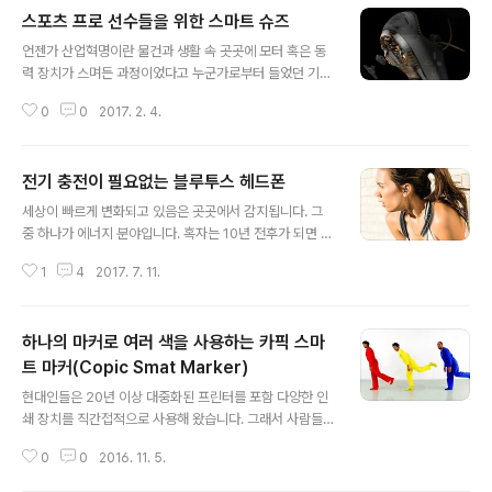
스포츠 프로 선수들을 위한 스마트 슈즈
글 내용
언젠가 산업혁명이란 물건과 생활 속 곳곳에 모터 혹은 동
력 장치가 스며든 과정이었다고 누군가로부터 들었던 기억
이 납니다. 이를 IT 정보시대로 적용하면 모터와 동력 장치
0
0
2017. 2. 4.
가 들어갈 자리에 반도체 또는 칩(Chip)이 들어갈 수 있을
것 같습니다. 뭐~ 이는 제가 지금 언급하기 이전 누군지 모
를 수많은 이들이 주장했던 바이기도 하죠. 과거 산업혁명
전기 충전이 필요없는 블루투스 헤드폰
과 현재의 IT 정보혁명의 차이라고 한다면 단연 그 흐름의
글 내용
속도에 있다고 단언할 수 있습니다. 산업혁명이 몇 세기에
세상이 빠르게 변화되고 있음은 곳곳에서 감지됩니다. 그
걸쳐 이루어진 것과 달리 정보혁명은 길게 바야 수십 년 그
중 하나가 에너지 분야입니다. 혹자는 10년 전후가 되면 지
것도 최근의 인공지능으로 이어지는 시간 차로 보자면 과
금과 같은 전기 에너지를 비용 지불하며 사용할 일은 없다
히 가늠하기조차 어려울 지경이니까요. 여기에 차이로써
1
4
2017. 7. 11.
고 단정 지어 말하기도 합니다. 전기 자동차 기업 중 대중적
빼놓을 수 없는 중요한 점을 한 가지 덧붙이자면 비용적인
인지도 면에서 가장 유명하고 앞서 있는 것으로 평가되는
부분입니다. 디지털의 대중화를..
테슬라에서는 향후 전기자동차의 외관을 반사되지 않는 태
하나의 마커로 여러 색을 사용하는 카픽 스마
양광 패널을 장착 별도의 충전 없이 태양 에너지로만 운행
할 수 있도록 한다는 계획도 발표했었죠? 물론, 현재로써는
트 마커(Copic Smat Marker)
글 내용
아직 그리 실생활에서 경험하고 있는 건 아니지만, 충분히
현대인들은 20년 이상 대중화된 프린터를 포함 다양한 인
와 닿는 얘기임에는 틀임 없다고 생각합니다. 사실 시골에
쇄 장치를 직간접적으로 사용해 왔습니다. 그래서 사람들
살다 보면 태양광 패널을 설치해 사용하는 집들이 적잖습
은 다양한 색상을 구현하는 현존하는 모든 프린터가 3가지
니다. 하지만 이것도 아직은 돈을 벌고자 하는 또 다른 이들
0
0
2016. 11. 5.
색을 혼합하는 기술을 기초로 하고 있음을 대부분 알고 있
의 의중이 좀 그렇기도 하고, 완..
습니다. 물론, 프린터가 아니더라도 초등 미술 수업만 충실