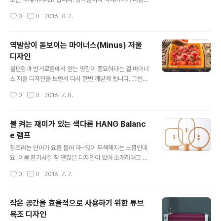
안된, 실용적이면서 보기에도 앙증 맞은 것이 제 마음에
역할 조차 하지 않는 다는 얘긴 아닙니다. 그러나 어느 누군
작성시간
0
0
2016. 8. 2.
쏙..
가는 안경 알이 없는 안경테를 쓰고 패션을 운운하기도 하
던데, 뭐~ 자기 취향이라 할 순 있겠지만 개인적으로는 안
경을 써야만 하는 입장에서 좀 더 보기 좋은 것을 고려하는
역발상이 돋보이는 마이너스(Minus) 저울
것이라면 모를까.. 안경의 용도를 무시하고 그냥 멋을 내기
디자인
위한 것이라면 좀 아니다 싶습니다. 생각이 좀 고루한가요?
글 내용
ㅋ 안경은 그러려니 할 수 있지만 설마 방독면을 멋 내기 위
불편함과 번거로움에서 얻는 영감이 중요하다는 걸 마이너
해 쓰는 경우는 없으리라 생각합니다. 아주 특별한 경우는
스 저울 디자인을 보면서 다시 한번 깨닫게 됩니다. 그런데,
몰라도 말이죠. 하지만 그간 익히 봐오던 전통적 형태의 방
시간적으로 세상에 선보인지 1년도 더 지났고, iF 스튜던트
작성시간
0
0
2016. 7. 8.
독면은 기능적인 부분을 고려해 어쩔 수 없었을 것이라 생
어워드 2015에서 수상까지 했음도 이런 디자인이 세상에
각되면서도 보기에 그..
바로 적용되긴 어려운 것 같습니다. 무엇보다 대중적으로
도 그리 알려진 것 같지도 않구요. 이런 디자인과 아이디어
불 켜는 재미가 있는 색다른 HANG Balanc
는 어느 누구라도 도움이 될 수 있다고 보는데 말이죠. 그래
e 램프
서 조금이라도 더 많은 분들이 보았으면 하는 바램으로 소
글 내용
개하고자 합니다. 저울 디자인 마이너스(Minus) 보통 야채
창조라는 단어가 요즘 들어 마~않이 무색해지는 느낌인데
나 채소, 과일 등의 먹을 거리는 중량에 값을 매겨 판매가
요. 이를 환기시킬 참 괜찮은 디자인이 있어 소개하려고 합
되고 구입하게 됩니다. 따라서 대형 마트에서 야채나 채소,
니다. 제목 그대로 불 켜는 재미가 쏠쏠한, 색다른 아이디어
작성시간
0
0
2016. 7. 7.
과일 등을 구입할 때는 거의 대부분 아래와 같은 과정을 거
가 돋보이는 행 밸런스(HANG Balance)라는 이름의 램
칩니다. 아니 10..
프(Lamp) 입니다. 행 밸런스 램프(HANG Balance La
mp)는 내부에 자성물질이 들어 있는 두 개의 작은 나무 구
작은 공간을 효율적으로 사용하기 위한 튜브
슬을 붙였다 뗬다 하는 방식으로 불을 켜고 끄는 램프입니
욕조 디자인
다. 다시말해 램프를 켜고 끄는 온오프(On Off) 스위치가
글 내용