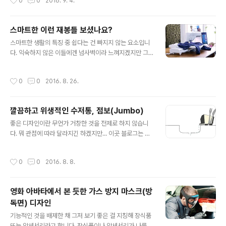
0
0
2016. 9. 4.
황을 고민하고 계시다면 상기 포스트는 분명 참고할 만하
많이 사용했지만, 지금은 "반려"라는 말로 대체되었다는 사
다고 봅니다. 그러나, 이게..
실에서 확실히 달라졌다는 것을 알 수 있습니다. 물론, 여전
히 인식하지 못하는 경우가 없는 것도 아니고.. 관점의 차이
스마트한 이런 재봉틀 보셨나요?
로 다르게 바라보는 이들도 있음을 모르는 바는 아닙니다
글 내용
스마트한 생활의 특징 중 쉽다는 건 빠지지 않는 요소입니
만... 이미지 출처: northvancouver.com 그러한 반려동
다. 익숙하지 않은 이들에겐 넘사벽이라 느껴지겠지만 그
물에 대한 각별한 관심은 사업적으로도 많은 부분 연결될
건 말 그대로 익숙하지 않아 접근 조차 하지 않으려 한다는
수밖에 없는 것 같습니다. 사실 개인적으로 이런 건 그리 달
것에서 기인하는 문제일 뿐입니다. 만일 정말 어려웠다면
갑지 않습니다. 본말이 전도된다는 생각 때문인데요. 이를
작성시간
0
0
2016. 8. 26.
스마트한 세상이 대세가 될 수 없었을 겁니다. 스마트함이
테면 반려견 커플룩이라는 옷이 유행이라며, 한겨울에 반
생활 속에 스며드는 건 분야를 가리지 않습니다. 지금 소개
려견의 털을 몽땅 밀어버리..
해 드리는 스마트 재봉틀 또한 그러한 예라고 할 수 있죠.
깔끔하고 위생적인 수저통, 점보(Jumbo)
개인적으로는 남자와 여자를 어떤 민감한 의미로 구분하는
글 내용
것이 마땅치 않지만 생활 양식에 따라 보편적 관심 사항이
좋은 디자인이란 무언가 거창한 것을 전제로 하지 않습니
조금씩 다르다는 건 누구든 이해 할만한 얘기라고 봅니다.
다. 뭐 관점에 따라 달라지긴 하겠지만... 이곳 블로그는 다
▲ 똑같진 않지만 어린 시절 어머니께서 애지중지하며 아
른 사람 얘기가 아닌 제 시각을 바탕으로 하니까요. ^^ 저는
끼고 애용하셨던 재봉틀이 이렇게 생겼었죠.그리고 어린
이런 디자인을 좋아합니다. 간단하고, 깔끔하며, 직관적이
작성시간
0
0
2016. 8. 8.
제가 보기에 이 물건은 아무나 만져선 ..
기까지 하니 혹하지 않을 수 없습니다. 좀 깔끔을 떠는 입장
이라 특히 이런 저런 위생적인 부분에 있어 개선될 수 있는
여지가 있는 것이라면 자연스럽게 그 지점에 눈길이 멈추
영화 아바타에서 본 듯한 가스 방지 마스크(방
곤 합니다. 제품을 만든 이가 그 이름을 (영어권에서 사용되
독면) 디자인
는 명칭에 붙여) Jumbo the elephant cutlery draine
글 내용
r라고 하여 이를 우리 말로 번역하자니 좀 거시기 합니다
기능적인 것을 배제한 채 그저 보기 좋은 걸 지칭해 장식품
만... 그냥 쉽게 수저통을 위생적으로 사용할 수 있도록 고
또는 악세서리라고 합니다. 장식품이나 악세서리가 나름의