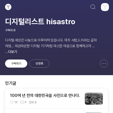
검색하기
티스토리
디지털리스트 hisastro
구독자
0
디지털 세상은 나눔으로 이루어져 있습니다. 마치 사람人이라는 글자
처럼... 따끈따끈한 디지털 기기처럼 따스한 마음으로 함께하고자 합
니다.
...더보기
구독하기
방명록
신고하기 레이어
열기
인기글
100여 년 전의 대한민국을 사진으로 만나다.
19
9
조회
8