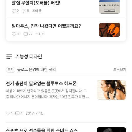
알집 무설치(포터블) 버전!
2
8
조회
5
발마우스, 진작 나왔다면 어땠을까요?
18
22
조회
5
기능성 디자인
분류 전체보기
주요 글 목록
블로그 운영에 대한 생각
모두보기
공지
전기 충전이 필요없는 블루투스 헤드폰
글 내용
세상이 빠르게 변화되고 있음은 곳곳에서 감지됩니다. 그
중 하나가 에너지 분야입니다. 혹자는 10년 전후가 되면 지
금과 같은 전기 에너지를 비용 지불하며 사용할 일은 없다
고 단정 지어 말하기도 합니다. 전기 자동차 기업 중 대중적
작성시간
1
4
2017. 7. 11.
인지도 면에서 가장 유명하고 앞서 있는 것으로 평가되는
테슬라에서는 향후 전기자동차의 외관을 반사되지 않는 태
양광 패널을 장착 별도의 충전 없이 태양 에너지로만 운행
스포츠 프로 선수들을 위한 스마트 슈즈