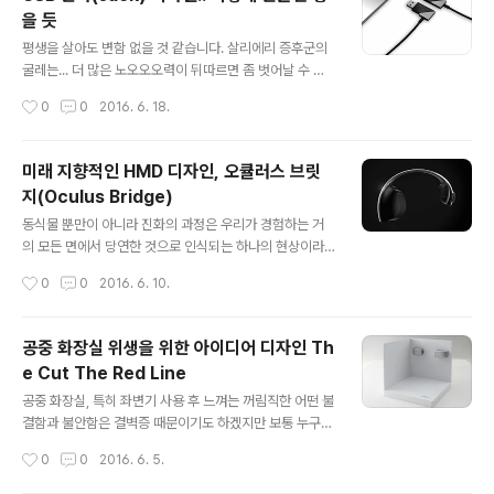
합니다. 출처: designsori.com, yankodesign.com /
을 듯
Designers: Kinam Hwang, Mina Kim, Jisoo Koh &
글 내용
Suim Chois 한 눈에 봐도 어떤 건지 딱 감이 오는 Clasp
평생을 살아도 변함 없을 것 같습니다. 살리에리 증후군의
Range는 사용과 휴대가 간편하여 집에서나 야외에서 모
굴레는... 더 많은 노오오오력이 뒤따르면 좀 벗어날 수 있
두 활용하기 좋겠다는 생각이 듭니다. 구체적인 설명은 없
을가요? ㅎ ㅠ.ㅠ 하지만 보고 나면 별 것 아니라고 하더라
작성시간
0
0
2016. 6. 18.
지만 이미지를 통해 전기로도 ..
도 결론적으로 아무나 할 수 있는 건 아니라고 생각하며 나
만 그런 게 아니라고 합리화는 하지 않을 겁니다. 그리고 이
러한 아이디어를 마주하는 걸 즐기는 것도... 어디에선가 이
미래 지향적인 HMD 디자인, 오큘러스 브릿
미 활용되고 있던 아이디어이긴 한 것 같습니다만...데이터
지(Oculus Bridge)
및 충전 케이블의 표준이라 할 수 있는 USB 단자를 이렇게
글 내용
만들면 정말 편리할 것 같은데... 정말 왜 이런 걸 생각하지
동식물 뿐만이 아니라 진화의 과정은 우리가 경험하는 거
못했을까요? 뭐~ 그런건가요? 원래?! ㅎ ㅠ.ㅠ 이미지 출
의 모든 면에서 당연한 것으로 인식되는 하나의 현상이라
처: yankodesign.com / Designer: Chou Wan Yun
고 할 수 있습니다. 이 말은 실제 그렇다라기 보다는 우리가
작성시간
0
0
2016. 6. 10.
어쨌든 타이완 출신의 디자이너 Chou W..
인지하는 것이 그렇게 받아들이는 것을 의미한다고 생각합
니다. 다른 누구를 말하긴 그렇고, 저는 확실히 그렇게 인식
하고 있습니다.현존 하는 물건들이 있기까지 처음 선보였
공중 화장실 위생을 위한 아이디어 디자인 Th
던 모습 그대로 인것은 그리 많지 않죠. 만일 처음 모습 그
e Cut The Red Line
대로라면 그게 세상에 나온지 그리 오래되지 않았거나, 좀
글 내용
오래 된 것이라면 너무 많은 시간이 흘러 그 예전 것을 망각
공중 화장실, 특히 좌변기 사용 후 느껴는 꺼림직한 어떤 불
했기 때문일 겁니다. 이미지 출처: www.webdesignerd
결함과 불안함은 결벽증 때문이기도 하겠지만 보통 누구나
epot.com 미래를 말하기도 벅찰 만큼 하루가 다르게 변
대체적으로 느끼는 것일 겁니다. 그래서 발로 물을 내리도
작성시간
0
0
2016. 6. 5.
화하고, 그 다음의 변화가 예측을 넘어 상상 초월인 시대에
록 된 곳들도 적지 않죠. 하지만 그 역시 좀 낫다 뿐이지 그
살고 있습니다만, 시..
좋지 않은 느낌을 완벽히 해소 시켜주진 못합니다. 그러나