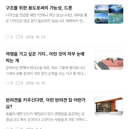
히(?) 들었다면 누구나 아는 사실 이기도 하죠. 이미지 출
구조를 위한 용도로써의 가능성, 드론
처: OK GO 유튜브 영상 갈무리(일부 편집) 그러나 사람들
글 내용
디자인을 언급할 때면 ?언제나 하는 말입니다만, 대부분 좋
은 최근까지도 물리적인 펜이나 마커는 하나 펜에 한가지
은 디자인은 많은 말이 필요하지 않습니다. 제목에서 언급
색이라는 것을 당연시 해왔습니다. 고작 좀 더 개선시킨 경
했듯이 아래 사진 한 장으로 모든 것을 설명할 수 있다고 봅
우라면 2가지 이상의 색 심을 함께 묶어 때에 따라 사용할
니다. 이미지가 컨셉이미지라서 좀 현실감이 없다는 한계
수 있게 고안된 제품이 있었죠. 하지만 그건 많아야 10가지
작성시간
0
0
2016. 10. 27.
가 있으므로 조금 설명이 필요한 면이 없지 않습니다만...
색 이하에서 가능한 일이고 그것도 4가지 색 정도가 보편
현재로부터 머지않은 미래를 관통하는 화두죠. 드론...그 활
화 된 형태였습니다. 3가..
용될 분야를 생각하자면 정말 끝이 없을 텐데요. 이 드론 디
여행을 가고 싶은 거지.. 이런 것이 자꾸 눈에
자인은 해변 등 사람들이 활동하는 야외에서의 응급 상황
띄는 게
에 투여될 가능성을 보여줍니다. 물론, 상기 컨셉디자인 이
글 내용
미지는 수륙 양용이라고는 하지만 주로 해변에서의 용도를
잠자리는 편해야 한다고들 하죠. 저도 그렇게 생각합니다.
고려한 것으로 보입니다. 이미지 출처: yankodesign.co
그래서 보통 집에서 가장 많이 신경을 쓰는 가구 중 하나가
m / Designer: Sarsenbek Hazken 디자인에 설명되
침대입니다. 그런데, 집 내부 공간이 넉넉하지 않으면 침대
작성시간
0
0
2016. 10. 15.
어 있지는..
가 차지하는 면적이 작지 않기 때문에 종종 고민되는 사항
이 되기도 합니다. 그런 연유로 언젠가 공간을 효율적으로
활용할 수 있는 가구를 소개하며 그 중심에 침대를 이미지
반려견을 키우신다면, 이런 반려견 집 어떤가
로 첨부하며 이런 포스팅을 하기도 했었죠. 공간 활용을 위
요?
한 최적의 가구 이미지 출처: prweb.com 잠자리가 편해
글 내용
야 한다는 사실을 부인할 수는 없지만, 그에 따른 생활공간
동물에 대한 인식이 예전보다 많이 변했음을 실감하는 요
의 축소는 또 다른 고민이 아닐 수 없습니다. 그래서 작은
즘입니다. 특히 강아지나 고양이는 사람들과 가장 가까이
집에서 침대로 인하여 공간이 더욱 줄어들 수밖에 없는 상
접하는 동물로써 예전만 하더라도 "애완"이라는 수식어를
작성시간