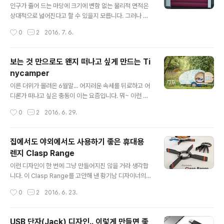
두 개의 작은 나무 구슬의 형태의 자성을 통해 재창조된 겁
인구가 줄어 드는 마당에 크기에 변함 없는 물리적 면적은
니다. 이미지 출처: www.behance.net / Designer: Za
상대적으로 넓어진다고 할 수 있을지 모릅니다. 그러나 줄
nwen Li 자세한 설명이 없어 단정할 순 없지만 동영상을
어드는 인구수에 따라 비례하여 늘어날 홀로족은 굳이 넒
작성시간
0
2
2016. 7. 6.
봐서는 소리에도 반응을 하는 것으로도 보입니다..
은 공간을 사용할 가능성 역시 많지 않을 겁니다. 그런 이유
에서라도 작은 공간을 효율적으로 사용하는 홀로 살아갈 1
인 가구에겐 그에 적합한 공간 활용을 위해 가구를 비롯한
보는 것 만으로도 왠지 떠나고 싶게 만드는 Ti
생활 공간에 보다 관심이 높아질 가능성이 많다고 봅니다.
nycamper
The Inflatable Bathtub는 그런 상황을 감안한 디자인이
글 내용
라고 할 수 있습니다. 물론, 1인 가구가 아니더라도 설치할
이른 더위가 몰려온 6월말... 어지러운 속세를 뒤로하고 어
상황이 될 경우라면 편리성은 물론 고급스러우면서도 실용
디론가 떠나고 싶은 충동이 이는 요즘입니다. 뭐~ 이런 마
적인 이런 형태의 욕조.. 그 누구라도 선호할 좋은 디자인이
음을 먹는다고 바로 떠날 수 있는 것도 아니면서 문득 인터
작성시간
0
2
2016. 6. 29.
라고 생각합니다. 이미지 출처: yankodesign.com / De
넷을 통해 맞닥드린 카라반 형태의 이 캠핑카를 보니 마음
sig..
이 더욱 동하는 느낌입니다. Tinycamper라는 이름의 카
라반 캠핑카.. 생각 보다 가격도 괜찮아 보입니다. ^^; ECO
집에서도 야외에서도 사용하기 좋은 휴대용
MINI€6250 ECO TEARCUBY€7150 Standard MI
렌지 Clasp Range
NI€7450 Standard TEARCUBY€8450 Standard
글 내용
OFFROAD€9700 2M x 1.4M 크기로 성인 두 사람은
이런 디자인이 한 번에 그냥 만들어지진 않을 거라 생각합
충분히 기거할 수 있는 크기에 옵션에 따라서는 일상적인
니다. 이 Clasp Range를 고안해 낸 황기남 디자이너의
생활 모두를 해결할 수 있을 만큼 없는 것 빼곤 모두 갖춘,
설명에서도 낙서를 하던 중 아이디어가 떠올라 시제품까지
작성시간
0
2
2016. 6. 23.
전천후 캠핑카라는 생각이 듭니다. ..
제작하게 되었다고 하는데... 낙서에서 부터 시제품까지 얼
마나 많은 시행착오가 있었을지... 그 과정에 있었을 희노애
락이 어땠을지 궁금하기도 하고 한편으로 몹시 부럽기도
USB 단자(Jack) 디자인.. 이렇게 만들면 좋