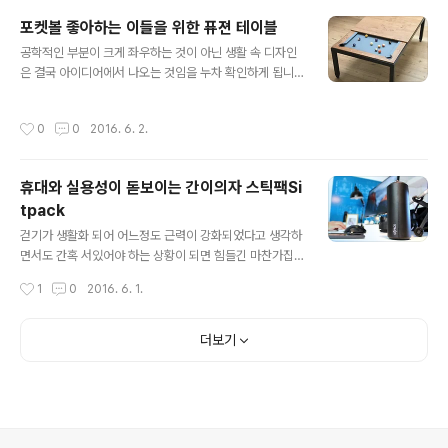
인류 역사가 그러한 것처럼 추가되고 쌓이는 아이디어 속
포켓볼 좋아하는 이들을 위한 퓨젼 테이블
에 디자인도 거듭하여 발전합니다. 디자인 관련해 포스팅
글 내용
공학적인 부분이 크게 좌우하는 것이 아닌 생활 속 디자인
할 때면 자주 언급하는 말이죠. 아마도 공중 화장실에 적용
은 결국 아이디어에서 나오는 것임을 누차 확인하게 됩니
될 The Cut The Red Line이라는 이름의 요 컨셉 디자
다. 포켓볼 좋아하는 이들이라면 집 안에 두고 싶어할 Vint
인도 그렇게 생각됩니다.필요하면 만들어지는 것과 같다고
age라는 아래 이미지의 퓨전 테이블은 그 결정판이 아닐
도 할 수 있겠구요. ^^ 이 디자인 기술의 핵심은 적외선 빔
작성시간
0
0
2016. 6. 2.
까 싶습니다. 그런데, 현재 이 퓨전 테이블을 만든 회사가
을 통해 사람의 손을 인식하여 비접촉으로도 물을 내릴 수
공개한 이미지와 동영상을 봐서는 아이디어 하나를 추가할
있게 하는 동시에 자..
수 있을 것 같습니다. 뭐~ 생각해 보면 더 많은 기능들을 구
휴대와 실용성이 돋보이는 간이의자 스틱팩Si
현할 수 있겠죠. ^^ 바로 탁구대로 활용하는 겁니다. 아래
tpack
이미지 처럼 말이죠. 문제는 이 가구의 가격이겠군요. 주문
글 내용
생산을 하는 건지 가격이 표시되어 있지는 않은데, 왠지 만
걷기가 생활화 되어 어느정도 근력이 강화되었다고 생각하
만찮을 것 같은 느낌이 듭니다. 가격만 좀 괜찮다면 식탁 이
면서도 간혹 서있어야 하는 상황이 되면 힘들긴 마찬가집
나 탁자 대신에 이 Vintage Fusion Table을 선택하는
니다. ㅎ 뭐~ 운동이란게 동일한 자세로 항상성을 유지시
작성시간
1
0
2016. 6. 1.
것도 나..
켜주는 효과를 들어 본 적은 없는 것 같긴 합니다. ^^; 어쨌
든 버스나 지하철 등과 같이 대중교통을 이용하려 할 때나
산책을 하다가 중간 지점에서 잠시 쉬려 할 때, 불특정 장소
더보기
에서 무언가 구경하려 할 때 등등 근처에 앉을 수 있는 의자
나 비스무리한 것이 있다면 좋겠지만 불행하게도 대부분의
상황에서 그러한 경우는 많지 않습니다. 이미지 출처: ww
w.linkedin.com 아마다 디자이너는 생활 속에서의 그 불
편함을 캐치하고 기능성 디자인 제품으로 스틱팩(Sitpac