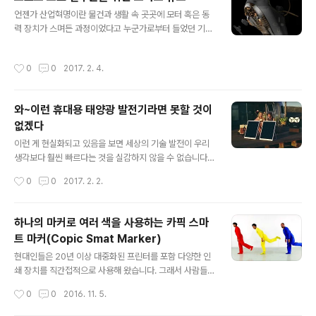
할 수 있도록 한다는 계획도 발표했었죠? 물론, 현재로써는
글 내용
아직 그리 실생활에서 경험하고 있는 건 아니지만, 충분히
언젠가 산업혁명이란 물건과 생활 속 곳곳에 모터 혹은 동
와 닿는 얘기임에는 틀임 없다고 생각합니다. 사실 시골에
력 장치가 스며든 과정이었다고 누군가로부터 들었던 기억
살다 보면 태양광 패널을 설치해 사용하는 집들이 적잖습
이 납니다. 이를 IT 정보시대로 적용하면 모터와 동력 장치
니다. 하지만 이것도 아직은 돈을 벌고자 하는 또 다른 이들
가 들어갈 자리에 반도체 또는 칩(Chip)이 들어갈 수 있을
작성시간
0
0
2017. 2. 4.
의 의중이 좀 그렇기도 하고, 완..
것 같습니다. 뭐~ 이는 제가 지금 언급하기 이전 누군지 모
를 수많은 이들이 주장했던 바이기도 하죠. 과거 산업혁명
과 현재의 IT 정보혁명의 차이라고 한다면 단연 그 흐름의
와~이런 휴대용 태양광 발전기라면 못할 것이
속도에 있다고 단언할 수 있습니다. 산업혁명이 몇 세기에
없겠다
걸쳐 이루어진 것과 달리 정보혁명은 길게 바야 수십 년 그
글 내용
것도 최근의 인공지능으로 이어지는 시간 차로 보자면 과
이런 게 현실화되고 있음을 보면 세상의 기술 발전이 우리
히 가늠하기조차 어려울 지경이니까요. 여기에 차이로써
생각보다 훨씬 빠르다는 것을 실감하지 않을 수 없습니다.
빼놓을 수 없는 중요한 점을 한 가지 덧붙이자면 비용적인
불과 5~6년 전만 하더라도 상상 혹은 컨셉 디자인만으로
작성시간
0
0
2017. 2. 2.
부분입니다. 디지털의 대중화를..
도 감지덕지했을 물건들이 바로 우리 코 앞에 놓이는 현실
이 말이죠. 화석연료의 사용과 그로 인한 이득 쟁취를 위한
그간의 모든 모습은 이제 과거 유물로 남을 겁니다. 태양열
하나의 마커로 여러 색을 사용하는 카픽 스마
을 비롯한 자연 에너지는 기술 발전에 의해 시간이 지날수
트 마커(Copic Smat Marker)
록 더욱 저렴해지고 효율성은 제고될 테니까요. 속박과 굴
글 내용
레에서 벗어나게 할 자유에너지 지난해 2016 미래에너지
현대인들은 20년 이상 대중화된 프린터를 포함 다양한 인
포럼차 방한했던 토니 세바(Seba) 미국 스탠퍼드대 교수
쇄 장치를 직간접적으로 사용해 왔습니다. 그래서 사람들
가 말한 태양에너지의 활용이 실용 단계로 이르렀다는 건
은 다양한 색상을 구현하는 현존하는 모든 프린터가 3가지
작성시간
0
0
2016. 11. 5.
바로 이런 것으로 확인될 것 같습니다. 아래 동영상의 휴대
색을 혼합하는 기술을 기초로 하고 있음을 대부분 알고 있
용 태양광 발전기라면 이제 대세는 ..
습니다. 물론, 프린터가 아니더라도 초등 미술 수업만 충실