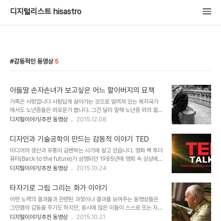
디지털리스트 hisastro
감동적인 동영상
5
아들딸 손자손녀가 보고싶은 어느 할아버지의 묘책
가족은 사랑입니다 사람답게 살아가는 것으로 알려져 있는 복지국가
에서도 노년층들은 외로운가 봅니다. 그건 달리 말해 노년층 외의 젊은
이들이 그만큼 바쁘게 살아간다는 것을 의미하는 것일 수 도 있을 겁니
디지털이야기/추천 동영상
2015.12.08
다. 뭐~ 우리와 비교할 것은 못 되겠지만... 이미지 출처:
www.theguardian.com 여튼, 최근 독일의 슈퍼마켓 체인인 에데
디자인과 기술공학이 만드는 감동적 이야기 TED
카(EDEKA)에서 이러한 사회적 배경을 바탕으로 제작하여 유튜브에
미디어의 생산과 유통이 급변하는 시기에 살고 있습니다. 영화 백 투더
올린 영상이 화제를 모으고 있습니다. 보는 이들마다 대부분 감동적이
퓨터(Back to the future)가 상영되던 1985년에 영화 속 상상에서
라고 이야기하고 있고... 불과 일주일 전후 된(11월 28일 업로드) 현
마저도 그 흐름은 감지하지 못했던 듯 합니다. 아마도 그 미디어의 생
디지털이야기/추천 동영상
2015.10.24
시점에 3천4백만 뷰를 넘겼으니 에데카 입장에선 마케팅적으로 독톡
산과 유통의 복잡한 과정은 모르더라도 TED라는 매체 -이를 매체라
한 효과를 봤다고 할 수 있을 듯 합니다. 마케팅은 이렇게 해야 하는
표현하는 것이 적절한지는 모르겠으나- 를 한 두번 접하지 않은 현대
데... 잠재의식이 어떻고... ..
타자기로 그림 그리는 화가 이야기
인은 별로 없으리라 생각합니다. TED는 모르더라도 분명 전파된 내
어떤 노력의 결과물과 관련된 과정이나 결과를 보여주는 동영상들은
용을 한번쯤은 접했을 것이라는 건 결코 과한 착각은 아니라고 생각합
그만큼의 감동을 주기도 하지만, 동시에 많은 이들이 스스로 또는 자신
니다. -모르셨담 지금 부터라도 기억하시면~ ^^ 이미지 출처:
의 아래에 있다고 생각하는 이들에게 강요 아닌 강요를 하게 합니다.
디지털이야기/추천 동영상
2015.10.21
vk.com 컨텐츠의 깊이와 넓이를 아우르는 TED영상은 그 흐름이 일