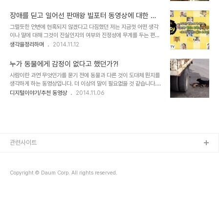
보통 표현하자면 이렇습니다. 이런 사람도 이렇게 하는데... 넌 뭐했느
면을 증명하는 대표적인 예라고 생각합니다. 여기에 그 유통에서 인터
냐고, 또는 하면 할 수 있다고...!! 타이핑을 통해 멋진 그림을 그리는
넷과 유튜브를 빼놓을 수는..
장애를 딛고 일어선 판매왕 빌포터 동영상에 대한 단
폴스미스라고 하는 어느 뇌성마비 장애인의 모습을 담은 아래의 동영
상
그럴듯한 언변에 현혹되지 않겠다고 다짐했던 저는 지금껏 어떤 생각
상에서도 그런 일들이 벌어질지 모릅니다. 하지만... 그런 생각일랑 마
이나 말에 대해 그것이 진실인지의 여부와 진정성에 무게를 두는 편입
시고 그냥 편안하게 보셨으면 합니다. 동영상의 주인공 역시 그것을 말
니다. 그래서 누군가의 이야기를 들으면 그것이 어떤 의도를 지녔는지
생각을정리하며
2014.11.12
하고 있거든요. 동영상을 차분히 보시다 보면 영상 속 주인공이 다음과
를 먼저 생각하곤 합니다. TV 프로그램인 "생활의 달인"을 보면서 저
같이 이야기 하는 것을 확인하실 수 있을 겁니다. 자신이 할 수 있는 건
는 그들의 진기명기스러운 몸짓보다 그만큼의 대우 또는 댓가를 받고
그것 뿐이었고, 자신을..
누가 동물에게 감정이 없다고 했던가?!
있는지 의문이 들었습니다. 하지만 프로그램은 그것에 대해서는 별 의
사람이란 과연 무엇인가를 묻기 전에 동물과 다른 것이 도대체 뭔지를
미를 부여하지 않았죠. 때문에 저는 마치 곰이 재주 부리는 것과 뭐가
생각하게 하는 동영상입니다. 더 이상의 말이 필요없을 것 같습니다.
다른가라고 생각하기도 했습니다. 저의 이러한 생각을 부정적이냐고
직접 보시면서 천천히 한번 생각해 보시길... 페이스북의 동영상
디지털이야기/추천 동영상
2014.11.06
할 수도 있을 테지만... 긍정과 부정의 논점과는 관계없이 사람으로서
embed처리에 문제가 있는지 동영상이 안보일 수 있습니다.지금은
사람답게라는 시각으로 보려는 것일 뿐입니다. 솔직히 생각의 긍정이
보이는 것으로 확인했습니다만, 혹 보이지 않는 다면 아래 링크를 클릭
란 얼마나 공감할 수 있는가에 달려있거든요. ..
해서 보시기 바랍니다.
https://www.facebook.com/video.php?
v=873170176046469 Urban Kings님의 글
관련사이트
Copyright © Daum Corp. All rights reserved.