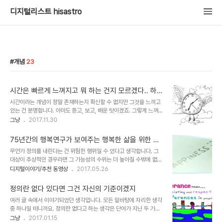
디지털리스트 hisastro
개념
23
시간은 빠르게 느껴지고 뭐 하는 건지 모르겠다.. 하지
만...
시간이라는 개념이 정말 존재하는지 확신할 수 없지만 그것을 느끼고
있는 건 분명합니다. 아마도 듣고, 보고, 배운 탓이겠죠. 그렇게 느껴진
시간의 흐름. 당면하는 사안들 마다 다르기야 하겠으나 전반적으로 받
그냥
2017.11.30
아들여지는 감정은 본능이 먼저 인지하는 바와 같습니다. 물론 이것 역
시 체득에 따른 것이라는 걸 부인하지 못합니다.벌써 오늘이 2017년
75년간의 행복연구가 보여주는 행복한 삶을 위한 조
하고도 11월 마지막 날이라니~~~ 관객으로만 머물고 싶지 않았습니
건
무언가 정의를 내린다는 건 위험한 행위일 수 있다고 생각합니다. 그
다. -뭐~ 그렇지 않은 이가 얼마나 있겠습니까마는- 그것이 그렇다고
대상이 추상적인 경우라면 그 가능성의 수위는 더 높아질 수밖에 없죠.
단순히 유명해지고 싶다는 생각은 아니었습니다. 소통하고 공감받고
문제는 그러한 정의를 내리는 것들은 인간이 살아가면서 가장 중요하
디지털이야기/추천 동영상
2017.05.26
싶다는 지극히 소시민적 바람이랄까?!! 디지털 세상에서의 소통이란
다고 여기면서도 잘 알지 못하는 것들이라는 데 있습니다. 보통 이런
과거와 다르다고 확신했기에 갖게 된 생각이기도 합니다. 그러나 그 생
질문들이 그에 해당합니다. 인간은 어디에서 와서 어디로 가는가? 다
각 뒤 디지털이 지닌 무한경쟁과 그..
정의란 없다 있다면 그건 자신의 기준이겠지
행히도 이런 질문은 불교적 입장에서 제시되듯 어찌할 수 없는 혹은 어
여러 글 속에서 이야기되었던 생각입니다. 모든 밑바탕에 자리한 생각
떻게 해도 명확한 답을 얻을 수 없는 것이라서 크게 민감하지는 않습니
중 하나일 테니까요. 정의란 없다고 하는 생각은 단어가 지닌 두 가지
다. 불교적 입장이라고 말한 이유도 특정 개인 혹은 집단의 믿음으로
뜻에 모두 해당하는 것이기도 한데, 앞선 건 올바름을 뜻하는 정의보다
그냥
2017.01.15
남게 되는 종교적 영역을 넘어설 수 없다고 보았기 때문입니다. 그러나