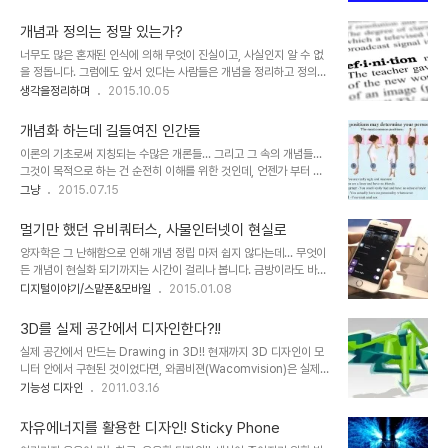
개념으로써의 정의를 의미합니다. 어쨌든 그 정량화된 수치로 규정할
삶의 과정에서 가져야 할 이 질문은 사람들에게 보다 민감하게 작용합
수 없다는 점에서 두 명제는 공통적으로 한 가지 답을 가질 수 없다고
니다. 행복이란 무엇인가? 공감하실까..
개념과 정의는 정말 있는가?
말이죠. 사람들이 있다고 오해(혹은 착각)하는 건 어떤 기준이나 원칙
너무도 많은 혼재된 인식에 의해 무엇이 진실이고, 사실인지 알 수 없
또는 자신이 가진 생각일 뿐입니다. 많은 문제가 여기부터 시작되기도
을 정돕니다. 그럼에도 앞서 있다는 사람들은 개념을 정리하고 정의하
하죠. 그래서 저는 생각한다고 하고, 주장한다고 습관처럼 말합니다.즉
려 합니다. 그리고 그보다 더 많은 사람들은 가장 앞선 -흔히 주류라
생각을정리하며
2015.10.05
제 의견일 뿐입니다. 그 생각에 일정 부분 동의하는 이들이 생겨나면
일컬어지는- 정의가 사실이고, 지식이라 믿으며 또 많은 어떤 이들은
그것이 공감대가 되고, 그 범주가 더 넓어졌을 때 보편성을 들먹일 수
다른 이들에게 강요하려 들기까지 합니다. 그건 더 큰 힘의 작용에 의
는 있을지는 모르겠습니다...
개념화 하는데 길들여진 인간들
해 뒤집어지는 반전이 망각 속에 끊임없이 이어지기도 하죠. 산행을 하
이론의 기초로써 지칭되는 수많은 개론들... 그리고 그 속의 개념들...
던 중 문득 -언제나 드는 생각의 시작이 그렇습니다만..- 그런 생각이
그것이 목적으로 하는 건 순전히 이해를 위한 것인데, 언젠가 부터 그
들었습니다. 과연 개념이란 정말 있기라도 한 것일까? 이를 전부 부정
것이 목적이 되어 버린 듯 합니다. 이미지 출처:
그냥
2015.07.15
할 수는 없겠지만... 인정한다 하더라도 이해를 위한 도구 이상은 될 수
www.crazyandfunnystuff.com 무슨 테스트… 라며 요즘 재미를
없다는... 그것 역시도 관점을 벗어날 수는 없다는 생각 말이죠. 이미지
앞세워 떠도는 것들도 그에 해당하는 한 가지 아닐까 합니다. 이러한
출처: huffin..
멀기만 했던 유비쿼터스, 사물인터넷이 현실로
테스트류의 가십들이 하루 이틀 된 것도 아닌데... 뭐~ 물론 그 모든 것
양자학은 그 난해함으로 인해 개념 정립 마저 쉽지 않다는데... 무엇이
들이 그저 틀리기만 하다고 말하진 않겠습니다. 믿고 안 믿고는 각자의
든 개념이 현실화 되기까지는 시간이 걸리나 봅니다. 금방이라도 바뀔
몫이라고도 할 수 있다고 생각하며, 또 그렇게 주장하는 이들의 진실한
듯 대세몰이를 하며 기술의 총아로 불리던 유비쿼터스도 그랬던것 같
디지털이야기/스맡폰&모바일
2015.01.08
(?) 의도까지를 무작정 무시하고자 하는 것도 아니니까요. 바넘 효과
습니다. 유비쿼터스(Ubiquitous)란, 정보기술을 바탕으로 '언제 어
(Barnum effect)를 아십니까? 어쨌든 그런면에서 보자면 사람들은
디서나 무엇이든' 할 수 있다고 하는 획기적인 개념이었습니다.그러나
자신이 보는 시각과 ..
3D를 실제 공간에서 디자인한다?!!
유비쿼터스(Ubiquitous)는 개념적으로 일반화하는데 성공했을지
실제 공간에서 만드는 Drawing in 3D!! 현재까지 3D 디자인이 모
몰라도 아직까지 대중화되지 못한 면이 있습니다. 실생활에 체험적으
니터 안에서 구현된 것이었다면, 와콤비젼(Wacomvision)은 실제
로 와닿지 않았고 유비쿼터스를 실현할 환경도 부족했죠. 하지만 최근
공간에 디자인을 할 수 있는 입체 캔버스 디자인 컨셉으로써 이건 그야
기능성 디자인
2011.03.16
부각되고 있는 유비쿼터스의 또다른 이름이라 할 수 있는 사물인터넷
말로 디자인의 혁신을 가져올만한 개념이라고 생각됩니다. 입체 타블
(Internet of Things)이 빠른 속도로 우리 생활 속으로 다가오는 중
렛이라고 해야할까요? (와콤비젼이라고 하여 와콤회사와 관계가 있나
입니다. 애플은 이미 일반..
자유에너지를 활용한 디자인! Sticky Phone
생각했는데, 확인은 못하였습니다.) 디자이너의 설명에 따르면, 와콤