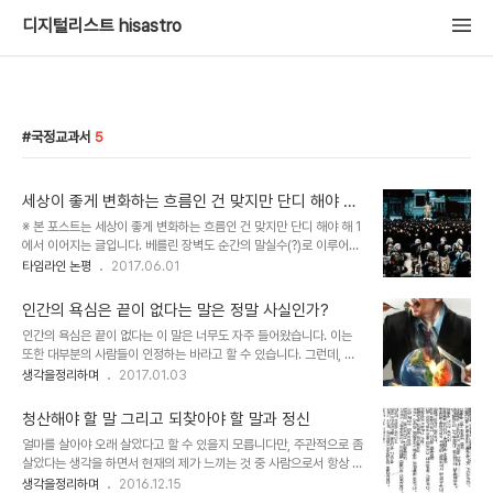
디지털리스트 hisastro
국정교과서
5
세상이 좋게 변화하는 흐름인 건 맞지만 단디 해야 해
2
※ 본 포스트는 세상이 좋게 변화하는 흐름인 건 맞지만 단디 해야 해 1
에서 이어지는 글입니다. 베를린 장벽도 순간의 말실수(?)로 이루어졌
다며... 세상의 변화는 우연처럼 오고 그것이 필연이라고 했던가요? 이
타임라인 논평
2017.06.01
를 우리의 예로 들 것 같으면 그 예는 박근혜 전 대통령의 치적을 길이
기려야 한다는 것에서 찾을 수 있을 겁니다. 적폐 일소의 발판을 마련
인간의 욕심은 끝이 없다는 말은 정말 사실인가?
했고, 1917년 이 땅에 온 박정희 100년에 바치려 했던 국정교과서 청
인간의 욕심은 끝이 없다는 이 말은 너무도 자주 들어왔습니다. 이는
산과 함께 시대를 구분 짓는 분기점의 이정표를 세웠으니까요. 우연 같
또한 대부분의 사람들이 인정하는 바라고 할 수 있습니다. 그런데, 언
지만 필연이라는 건 논리적으로 설명하기 어려운 어떤 흐름이 있음을
젠가부터 이 말에 대하여 의문이 들기 시작했습니다. 한편으로 "인간
생각을정리하며
2017.01.03
뜻하는 것이기도 합니다. 물론, 논리적으로 설명하기 어려울 뿐 흐름이
의 욕심이 끝이 없다"라는 건 역사를 바라보고 해석하는 현재까지의
존재하는 근거가 있을지도 모릅니다만, 중요한 건 그 흐름만은 확실하
헤게모니적 관점에서 기인한 건지 모르겠다는 생각과 함께 말이죠. 흔
고 그 대세는 쉽게 ..
청산해야 할 말 그리고 되찾아야 할 말과 정신
히 역사란 승자 독식이라고 하는 원칙을 교육이라는 제도를 활용하여
얼마를 살아야 오래 살았다고 할 수 있을지 모릅니다만, 주관적으로 좀
의식과 무의식을 좌우하는 도구로 활용되었다는 의구심 때문입니다.
살았다는 생각을 하면서 현재의 제가 느끼는 것 중 사람으로서 항상 견
바로 걱정교과서라 비아냥의 대상으로 전락하고만 현재의 위정자들이
지해야 할 태도는 "강요하지 말아야 한다"는 겁니다. 이렇게 말하는 것
생각을정리하며
2016.12.15
추진한 국정교과서는 아주 딱 맞는 예라고 할 수 있습니다. 그러한 차