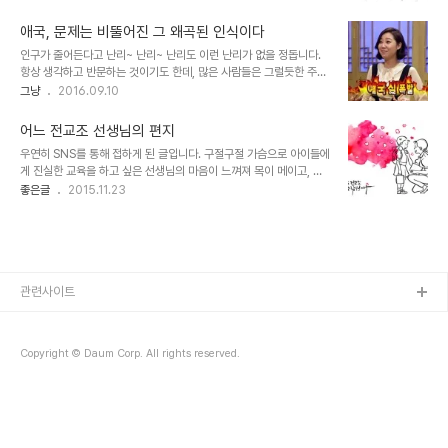
자체도 개인적인 의견일 뿐입니다. 물론.. 공감을 얻고자 하는 바램은
원에서의 역사 기술은 당연히 패권을 기준으로 할 수밖에 없다는 점에
있겠지만요. 개념과 정의는 정말 있는가? 이렇게 이야기하면 따라붙는
서 인간의 욕심은 본능으로 치부되기에 너무나 적절..
애국, 문제는 비뚤어진 그 왜곡된 인식이다
또 다른 여지가 있죠. 이는 어떤 생각을 도출해 내는데 장애가 되는 문
인구가 줄어든다고 난리~ 난리~ 난리도 이런 난리가 없을 정돕니다.
제라고 생각합니다. 말하자면 "강요하지 말아야 한다"는 것에도 예외
항상 생각하고 반문하는 것이기도 한데, 많은 사람들은 그럴듯한 주장
는 있다고나 할까요? 그렇긴 합니다. 필요에 따라서는 어떤 위기에서
에 대해 별 거부감 없이 받아들입니다. 아마도 세뇌를 시키는 건 그것
그냥
2016.09.10
구하고자 하는 경우라면...하지만 이 역시도 그 범위는 아주 한정되어
을 알고 있기 때문이라고 생각됩니다. 그럴듯한 것을 의심해서라기보
야 한다고 봅니다. 시대 변화.. 아니 변혁이라고 해야 맞는 것 같습니
다 그 진위 파악을 위해 최소한 그럴듯한 사실에 대한 근거를 살필 필
다. 어쩌면 그건 지금 ..
어느 전교조 선생님의 편지
요가 있다는 생각입니다. 이것이 엄한 상황을 미연에 방지하는 길이기
우연히 SNS를 통해 접하게 된 글입니다. 구절구절 가슴으로 아이들에
도 하고, 심지어는 재앙까지도 막을 수 있다고 생각합니다. 그럴듯하게
게 진실한 교육을 하고 싶은 선생님의 마음이 느껴져 목이 메이고, 마
포장된 사이비들로 인해 벌어진 그간의 일(사건, 사고, 참사)들을 생각
음 한켠이 아려옵니다. 삶의 구렁텅이 속에서 그저 살아가야 한다는 일
좋은글
2015.11.23
하면 경각심을 갖고서라도 반드시 그래야만 합니다. 우리에게 애국이
념으로 무엇이 옳고 그른지 조차 구분하지 못하고 잘 살겠다며 살아가
란 그런 것이라고 생각됩니다.인구가 준다고, 나라가 없어질 지 모른다
는 모습들이 결론적으로 세상을 이지경으로 만든 것이 아닌가 반성하
고… 침 튀겨가며 엄청난 일이 벌어진 양..
게 됩니다. 과연 나는 어떠한가?!! 저의 글이 아니라서 이렇게 올리는
것이 조금은 망설여지기도 했습니다만, 이런 글은 더 많은 이들이 읽어
야 한다는 판단으로 생각의 전파를 위한 작은 통로로써 이곳 블로그를
활용하고자 글 내용 전문을 옮깁니다. 글을 쓰신 선생님께서도 이해해
관련사이트
주시리라 생각하며... 또한 이렇게 글을 옮길 수 밖에 없는 건 글 내용
을 전교조 선생님이 썼기때문이 ..
Copyright © Daum Corp. All rights reserved.