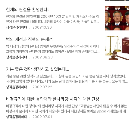
또는 인터넷을 통하여 보게 되는 일련의 최근 상황들은 답답함이 더욱
날레 작품전시를 자진 철거한 홍성담 화백의 작품 모 팟캐스트 방송에
가중되는 느낌입니다. 언제고 그 원칙이란 것을 지켰던 인물들이 아니
서 이를 두고 "대통령의 권한은 부모..
헌재의 판결을 환영한다!!
었음에도... 최소한의 양심이라면... 자신들이 내세웠던 논리는 짜 맞추
헌재의 판결을 환영한다!! 2004년 10월 21일 헌법 재판소가 수도 이
어야 하지 않나 싶은데...이마저도 너무 큰 바램이었을까요? 비즈니스
전에 대한 판결을 내립니다. 내용의 골자는 다들 아시듯, 관습헌법으로
프렌들리?... 말 할 것이 한둘이 아니지만, 이것 한가지는 꼬집고 넘어
써 서울은 불문률의 수도라는 논리로 수도 이전을 하면 안된다는 판결
생각을정리하며
2009.10.30
가야겠다는 생각이 들었습니다. 세종시 문제로 여야의 대립이 어쩌구
이었습니다. 물론, 이와는 반대로 노무현 대통령 탄핵에 대한 판결과
저쩌구하는 상황이 되는 것을 보면서, 최근 정부부처의 세종시 이전을
같이 논리는 같지만 반대 -약간은 애매한- 의 결정을 한 사안들도 있
전면 백지화 하겠다는 정부의..
법의 제정과 집행의 문제점
습니다. 그러니까... "뭐뭐 지만, 머머는 아니다" 식의... 어제(2009년
법 제정과 집행의 문제점 법이란 무엇일까? 인간주의적 관점에서 아니
10월 29일) 방송법 및 신문법에 대한 헌법 재판소의 판결이 있었습니
그렇게 거창하게 전제하지 않더라도 법이란 사람을 위해 존재한다고
다. 변함없는 형식의 판결... 이에 대하여 많은 사람들의 의견들이 있고
볼 때 과연 지금 우리나라의 법은 우리 국민들에게 어떤 의미일까요?
생각을정리하며
2009.08.23
다양한 풍자가 이어지고 있습니다. 그런데, 역설적이지만 저는 헌법 재
언젠가 TV인터뷰에서 어느 높으신 검사 나으리 분이 말씀하셨던 기억
판소의 판결을 환영합니다. 그 결정을 잘했다는 얘기가 아니라 앞으로
이 납니다. 검사란 범법자의 죄를 증명해 내어 처벌하도록 하는 것이
도 기대하지..
기분 좋은 것만 생각하고 싶었는데...
검사의 목적이며 이를 판결하는 것이 판사의 몫이라고... 그러나 분명
기분 좋은 것만 생각하고 싶었는데... 아침에 눈을 뜨면서 기분 좋은 일을 하나 생각했었다.
히 집고 넘어가야 할 것은 법 규범을 위배하는 행위라는 것을 옳고 그
세상이 그렇지 않다하더라도 내가 쓰는 글에 있어서는 현실과 다른 기분 좋은... 모두가 함께
름으로 구분 지을 수 있을 텐데... 그렇다면, 과연 그 법을 어기고 싶은
행복할 수 있는 세상을 그려 낼 수 있지 않을까? ... 그런데 그런 생각을 실천으로 옮기려 하
생각을정리하며
2009.07.22
사람이 있을까요? -그런 이유로 죄가 나쁘지 사람이 나쁘지는 않다는
는 마음을 누르는 오늘의 이슈는 씁쓸함... 답답함... 분노... 어릴적 기억 속에 공산당은 머리
말을 하는 건지도 모르겠습니다.- 만일 사람들이 법을 자주 어기거나
에 뿔이 달려있고 엉덩이에는 꼬리가 열두개는달린 그런 존재로 알고 있었다. 학교에서나...
어길 수 밖에 없는 그러한 상황..
비정규직에 대한 청와대와 한나라당 시각에 대한 단상
똘이장군이라는 만화영화와 같은 매체들을 접하게 되면서... 미디어법... 나는 법에 대해서 잘
비정규직에 대한 청와대와 한나라당 시각에 대한 단상 “고통받는 서민이 많을 수 밖에 없는
모르지만 법이 잘못 만들어짐에 따라 세상이 잘못될 수 있음은 안다. 미디어법의 막무가내식
비정규직 문제에 대해선 국회가 대승적차원에서 타협정치를 보여줄 것으로 기대했는데 매우
처리로 -들리는 말에 의하면 처리 과정이 적법하지 않은 것이..
아쉽다” 이것이 비정규직법 결렬에 대한 청와대의 공식논평이라고 합니다. 또한 한나라당에
생각을정리하며
2009.07.01
서도 비정규직 = 서민이라는 등식을 성립시키며 서민을 위한 법임을 언론을 통해 강조하고
있습니다. 그런데, 서민은 비정규직이어야 하는 겁니까? 그런 비정규직법이 있어야만 서민의
고통이 줄어드는 건가요? 강을 살린다고 천문학적인 숫자를 투입하려하면서... 사람에게는