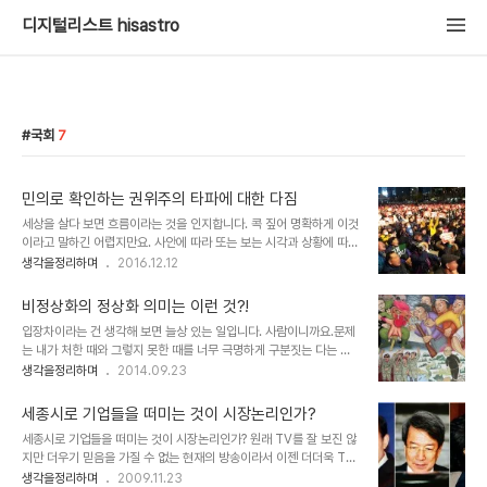
디지털리스트 hisastro
국회
7
민의로 확인하는 권위주의 타파에 대한 다짐
세상을 살다 보면 흐름이라는 것을 인지합니다. 콕 짚어 명확하게 이것
이라고 말하긴 어렵지만요. 사안에 따라 또는 보는 시각과 상황에 따라
이야기될 수 있는 수많은 흐름을 한마디로 어떻다. 정의한다는 것 자체
생각을정리하며
2016.12.12
가 말이 안 되는 것일 테니까요. 하지만 지금 우린 모두가 느끼는 어떤
흐름을 감지하고 있습니다. 아직 그 흐름이 가져올 결과에 대해 쉽게
비정상화의 정상화 의미는 이런 것?!
예단하지도 않지만, 어디로 흘러가야 하는지 향해야 할 방향에 대한 생
입장차이라는 건 생각해 보면 늘상 있는 일입니다. 사람이니까요.문제
각은 어느 정도 일치한다고 생각합니다. 그것은 다른 무엇보다 왜곡된
는 내가 처한 때와 그렇지 못한 때를 너무 극명하게 구분짓는 다는 겁
힘과 권위에 대한 청산에 있지 않을까 저는 확신합니다.민의의 함성으
니다. 그것도 본능적으로... 처절하게 겪지 못한 것이라서? 그렇기도
생각을정리하며
2014.09.23
로 대의민주주의에 있어 첫 번째 연결고리라 할 수 있는 국회는 대통령
하겠지만 사람으로써 도리는 해야 정상이 아닐까요? 대통령에 대한 모
에 대한 탄핵안 가결을 의결했다는 건 이를 입증합니다. 민의를 받들라
독이 도를 넘는다는 발언에 대해 말들이 많은 건 이와 맥락을 같이하기
는 거죠. 그런데, 국회 탄핵..
세종시로 기업들을 떠미는 것이 시장논리인가?
때문일 겁니다. 내가 했던 건 기억하지 못하는 게 정상은 아닙니다. 대
세종시로 기업들을 떠미는 것이 시장논리인가? 원래 TV를 잘 보진 않
통령으로써는 더더욱 그렇다고 생각합니다. 자신들 스스로 대통령에
지만 더우기 믿음을 가질 수 없는 현재의 방송이라서 이젠 더더욱 TV
대한 목욕의 기준을 제시했던 환생경제를 기억하지 못하는 걸까요? 닭
와 멀어지는 느낌입니다. 하지만, 어쩔 수 없이 들려오는 얘기라던가
생각을정리하며
2009.11.23
을 빗댄 별명은 진실? 그래서 당명도 새가 누린다는 뜻?? ▲ 광주비엔