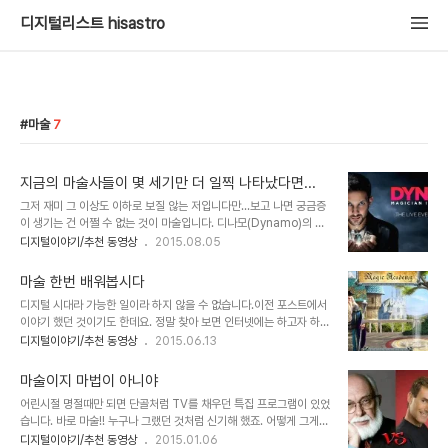
디지털리스트 hisastro
마술
7
지금의 마술사들이 몇 세기만 더 일찍 나타났다면...
그저 재미 그 이상도 이하로 보질 않는 저입니다만...보고 나면 궁금증
이 생기는 건 어쩔 수 없는 것이 마술입니다. 디나모(Dynamo)의 마
술은 특히 그렇죠. 논리적 생각의 틀이 잡히지 않은 어줍잖은 눈으로
디지털이야기/추천 동영상
2015.08.05
본다면... 그것도 과거의 시간으로 되돌려 최소한 몇 세기 전.. 아니 멀
리도 아닌 1세기 전으로만 돌아가서 사람들 앞에 지금과 같은 완벽한
마술 한번 배워봅시다
손놀림을 보여준다면... 예수의 기적... 사람들이 그를 신으로 믿게 한
디지털 시대라 가능한 일이라 하지 않을 수 없습니다.이전 포스트에서
이유기도 합니다. 이를 신성모독이라고 할지 모르지만 그 사실을 부인
이야기 했던 것이기도 한데요. 정말 찾아 보면 인터넷에는 하고자 하는
할 수 있을런지요?! 그것이 아니었다면 그를 신으로 믿었을 사람이 있
대부분의 참고할 만한 자료가 적잖이 존재합니다. 그것도 입맛에 따라
디지털이야기/추천 동영상
2015.06.13
을까요?! 목적 자체가 그것만을 두는 것이라고 할 수는 없겠으나 간증
고를 수도 있을 정돕니다. 생각한 대로 표현하는 재밌는 디지털 세상인
이란 것을 하는 이유도 사실 그 때문 아닌지... 다시말해...그러한 차원
터넷이 가장 유용하다고 생각되는 건... 말하고자 하는 것과는 좀 진지
에서 볼 때 ..
마술이지 마법이 아니야
한 내용인데... 잠시 참고로 언급하자면 15세 소년이 -잡스옹까지 잠
어린시절 명절때만 되면 단골처럼 TV를 채우던 특집 프로그램이 있었
들게 했던 그 무시 무시한- 췌장암 진단기를 개발했다는 소식이 있었
습니다. 바로 마술!! 누구나 그랬던 것처럼 신기해 했죠. 어떻게 그게
죠? 그 소년에 따르면 자기 자신이 단지 그냥 똑똑해서 개발할 수 있던
가능할까... 궁금해 하기도 하면서 한편으로는 그것이 실제일지 모른다
디지털이야기/추천 동영상
2015.01.06
것이 아니라 인터넷 검색을 통해 적절한 자료를 얻을 수 있었고... 네트