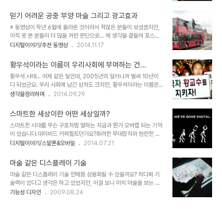
는 착각 아닌 착각도 했습니다. 그런데 실제 문제는 그것을 본 사람들
워크를 기반으로 한 사람들과의 소통이 만들어낸 결과라는 겁니다. 이
의 착각 보다 마술 행위를 한 이들의 -착각을 넘은- 망상에 있었습니
미지 출처: www.ga..
믿기 어려운 공중 부양 마술 그리고 광고효과
다. 마치 자신이 진짜 마법 또는 초능력을 지닌 것이라고 믿는...유리겔
※ 동영상이 작년 6월에 올라온 것이라서 적잖은 분들이 보셨겠지만,
라-라 쓰고 사기꾼이라 읽는-가 '초능력자 사냥꾼'으로 알려진 제임스
아직 못 본 분들이 더 많을 거란 판단으로... 제 생각을 곁들여 포스팅
랜디로부터 자신의 실체가 드러나기 전까지 초능력자로 행세했던 것
을 해 봅니다. 광고 전략에는 여러가지가 있겠지만, 얼마 전 포스팅했
디지털이야기/추천 동영상
2014.11.17
은 그 대표적인 예라고 할 수 있습니다. 지금은 커밍아웃을 하고 마술
던 "놀라지 않을 수 없는 버스 정류장 동영상"에서 보듯 펩시는 사람들
사로 전업?했다죠?! 이미지 출처:
로 하여금 어떤 각인 효과에 자사 제품을 기억하도록 하는 것을 기반으
esceptisismico.wordpress.com 이젠 대부분..
황우석이라는 이름이 우리사회에 부여하는 건...
로 하는 듯 합니다. 그러나 효과는 있을 것이라는 생각이 드는 건, 확실
황우석 사태... 어제 같은 일인데, 2005년의 일이니까 벌써 10년이
한 각인효과가 부여되는 이벤트?가 분명 있기 때문입니다. 이번 소개
다 되었군요. 우리 사회에 남긴 상처도 크지만, 황우석이라는 이름은
해 드리는 동영상 역시 그렇습니다. 보자마자 이걸 어떻게 연출할 수
아직까지도 진실 공방을 넘어 갈등의 선을 가르는 기준이 되고 있는 것
생각을정리하며
2014.09.29
있었을까... 궁금한 생각이 자연스럽게 이어지면서 다른 사람에게 전파
같습니다. 왜일까요? 이미지 출처: www.ohmynews.com 제가 기
하게 되거든요. 버스에 비춰진 그림자와 사람의 모습을 비교해 보면 뭔
억하는 황우석 사태는 다른 무엇보다 진실이란 무엇인가를 생각하게
가 좀 어색해 보이긴 합니..
스마트한 세상이란 어떤 세상일까?
한 계기였습니다. 식스 센스 같은 영화처럼 반전에 반전을 거듭했던 당
스마트한 시대를 무슨 구호처럼 말하는 지금과 뭔가 오버랩 되는 기억
시의 황우석 사태는 소수의 거짓말에 다수가 쉽게 현혹될 수 있음을 보
이 있습니다.데이비드 카퍼필트던가요?화려한 무대장치와 현란한 몸
여줬습니다. 그것도 몇 번씩이나... 이미지 출처: earlybird.kr 이보다
짓으로 사람들의 시선을 이끌던 최고의 마술사. 현실에서는 있을 수 없
디지털이야기/스맡폰&모바일
2014.07.21
먼 기억인 1984년 유리겔라가 대한민국을 방문하여 전 국민을 상대
는 현상들을 사실처럼 만들어 내던 신비로운 그의 모습을 볼때마다 바
로 사기를 쳤던 것을 떠올리면 그 이유를 알 것 같기도 합니다. 사람들
보같이 저는 제 눈만 의심하곤 했습니다. 그 마술이라는 현란한 몸짓
은 그럴듯..
마술 같은 디스플레이 기술
뒤에 숨겨진 치밀히 계획된 - 수많은 사람들의 역할과 장치들의- 각본
마술 같은 디스플레이 기술 언제쯤 상용화될 수 있을까요? 히다찌 기
이 있음을 알지 못했으니 대부분 사람들이 보였을 반응 역시 그랬을 겁
술력이 있다고 생각은 하고 있었지만, 이걸 보니 마치 마술을 보는 듯
니다. 마술이라는 말의 마술 속에 휩싸여 그 과정을 어느정도 알고 있
한 느낌을 받았습니다. 보이는 바로는 빔프로젝트에 탑재한 카메라를
기능성 디자인
2009.08.24
는 지금도 여전히 그 정도는 다를지 몰라도 어떻게 그랬을까 의문과 궁
통해 제스처를 하는 손과 같은 피사체의 거리를 측정하여 좌표값을 활
금증이 이는 건 마찬가집니다. 하지만 딱 거기까집니다. 마술이 보여준
용한 인식을 바탕으로 구현하는 것으로 보입니다. 이 기술은 향후 적용
신비로움만으로 나를 변화시키거나 세상을 ..
될 홀로그래픽 기술이 보편화될 전 단계가 정도가 되리라 생각합니다.