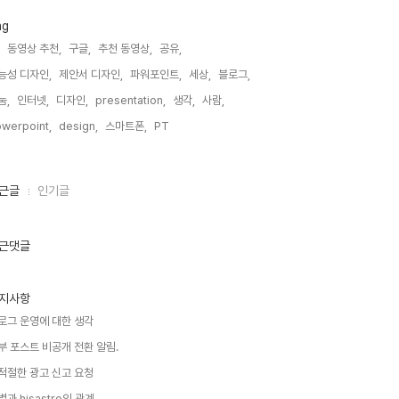
ag
동영상 추천,
구글,
추천 동영상,
공유,
능성 디자인,
제안서 디자인,
파워포인트,
세상,
블로그,
눔,
인터넷,
디자인,
presentation,
생각,
사람,
werpoint,
design,
스마트폰,
PT,
근글
인기글
근댓글
지사항
로그 운영에 대한 생각
부 포스트 비공개 전환 알림.
적절한 광고 신고 요청
별과 hisastro의 관계