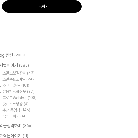
구독하기
log 칸칸
(2088)
지털이야기
(885)
스맡초보길잡이
(63)
스맡폰&모바일
(242)
소프트.하드
(101)
유용한생활정보
(97)
블로그Weblog
(108)
팟캐스트방송
(6)
추천 동영상
(146)
음악이야기
(48)
각을정리하며
(366)
가엮는이야기
(11)