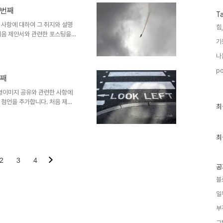
 한번 보시길 부탁드립니다. (_
섯번째
elift.com ▣ 멋진제안서 만들기
T
 배경에 좋은..
 사항에 대하여 그 취지와 설명
힘,
처음 제안서와 관련한 포스팅을
기
 생각했고, 저작권 등 여러 고
 배경에 좋은 이미지"라는 시리
나
제안서 배경에 좋은 고해상도 이
po
 한번 보시길 부탁드립니다. (_
번째
elift.com ▣ 멋진제안서 만들기
 배경에 좋은..
배경이미지 공유와 관련한 사항에
 첨언을 추가합니다. 처음 제안
최
최
게 되면서 이미지 공유를 생각했
근
 내용을 처음 "제안서 배경에 좋
글
과
면서 그 첫번째 글 "제안서 배경
인
최
습니다. 어떤 내용인지 한번 보시
기
처: interfacelift.com ▣
글
 ▣ ☆..
2
3
4
공
블
일
부
그