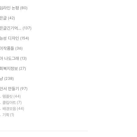
임라인 논평
(80)
은글
(42)
은글긴기억...
(137)
능성 디자인
(154)
이작품들
(36)
아 나도그래
(13)
회복지정보
(27)
냥
(238)
안서 만들기
(97)
템플릿
(44)
클립아트
(7)
배경모음
(44)
기획
(1)