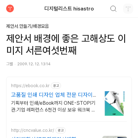
검색하기
디지털리스트 hisastro
티스토리
제안서 만들기/배경모음
제안서 배경에 좋은 고해상도 이
미지 서른여섯번째
그별
2009. 12. 12. 13:14
https://ebook.co.kr
광고
고품질 인쇄 디자인 업체 전문 디자이
너 1:1 매칭
기획부터 인쇄/eBook까지 ONE-STOP!기
관.기업 레퍼런스 6천건 이상 보유 워크북 업
무매뉴얼 전문디자인,제작
http://cncvalue.co.kr/
광고