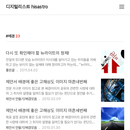
디지털리스트 hisastro
배경
23
다시 또 확인해야 할 뉴라이트의 정체!
친일의 또다른 모습 뉴라이트!! 이시대를 살아가고 있는 우리들을 지배
하고 있는 보이지 않는 실체에 대해 정리하고자 하는데... "뉴라이
트"는 그 중 하나라고 생각합니다... 이글은 몇 해 전 한겨레 한토마에
좋은글
2011.04.02
올라온 필명 "각골명심 님"의 글을 일부 추가 편집 및 수정하여 올리는
글입니다. 좋은 글을 더욱 많은 분들과 함께하고자 하는 마음으로... 변
제안서 배경에 좋은 고해상도 이미지 마흔네번째
신(變身)은 이 시대의 필연인가? 중도보수적이며 거기에 자유주의적
천문 지구본 이미지 참고로 본 배경이미지 공유와 관련한 사항에 대하
기질까지 다분했던 기존의 내 자신이 지난 한 해 동안 발 디디고 있는
여 그 취지와 설명을 알려드릴 필요가 있다는 판단으로 첨언을 추가합
이땅의 정치, 사회적 현실을 바라보며 그 암울함으로 인하여 결국 ‘선
니다. 처음 제안서와 관련한 포스팅을 주제로 설정하고 블로그에 글을
제안서 만들기/배경모음
2010.02.09
명한 진보주의자’로의 변신을 시도할 수 밖에 없다는 자못 나로서는 비
올리게 되면서 이미지 공유를 생각했고, 저작권 등 여러 고민되는 요소
장한 결론에 도달하게 되었음은 개인적으론 나의 불행입니다. 더불어
가 있었습니다. 이에 대한 내용을 처음 "제안서 배경에 좋은 이미지"라
이러한 나의 불행이 이 ..
제안서 배경에 좋은 고해상도 이미지 마흔세번째
는 시리즈 제목으로 이미지들을 올리기 시작하면서 그 첫번째 글 "제
목표 설정 표현에 좋은 도로 이미지 참고로 본 배경이미지 공유와 관련
안서 배경에 좋은 고해상도 이미지 하나"에서 저의 생각을 밝혀 놓았
한 사항에 대하여 그 취지와 설명을 알려드릴 필요가 있다는 판단으로
습니다. 어떤 내용인지 한번 보시길 부탁드립니다. (_ _) 내용은 그리
첨언을 추가합니다. 처음 제안서와 관련한 포스팅을 주제로 설정하고
제안서 만들기/배경모음
2010.01.30
길지 않습니다. ^^ 이미지 출처: interfacelift.com ▣ 멋진제안서