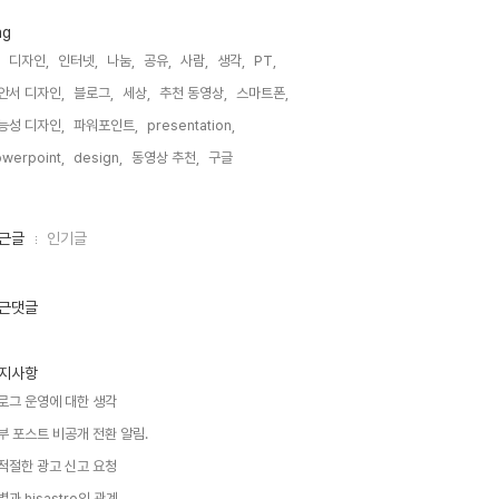
ag
디자인,
인터넷,
나눔,
공유,
사람,
생각,
PT,
안서 디자인,
블로그,
세상,
추천 동영상,
스마트폰,
능성 디자인,
파워포인트,
presentation,
werpoint,
design,
동영상 추천,
구글,
근글
인기글
근댓글
지사항
로그 운영에 대한 생각
부 포스트 비공개 전환 알림.
적절한 광고 신고 요청
별과 hisastro의 관계