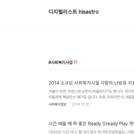
디지털리스트 hisastro
사회복지사업
11
2014 소규모 사회복지시설 사랑의 난방유 지
겨울이 되면, 자연스레 낭만이 떠올려지기도 합니다. 하지
이들에게 해당되는 얘기일 겁니다. 당장 추워지면 이 겨울
이 더 많은 것이 현실이니까요. 겨울이 되면 불우이웃돕기
사회복지정보
2014.10.10
기에 있다고 봅니다. 이제 겨울이 성큼 다가왔습니다. 한 
운데, 한 가족만이 아니라 누군가를 위해서 고민하는 경우라
니다. 규모가 어느정도 되고 지원금이 상대적으로 넉넉한 
시간 때울 때 딱 좋은 Ready Steady Play 
통적으로 하게되는 고민이라고 알고 있습니다. 때마침 겨울
재단이 소규모 사회복지 취약시설을 위한 난방유 지원사업
기다리는 시간 이나, 짬 내서 잠시 하기에 안성맞춤인...이