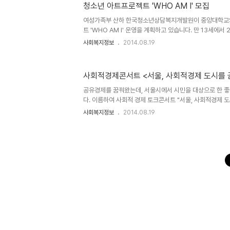
청소년 아트프로젝트 'WHO AM I' 모집
참여를 바랍니다. 사회복지 공모사업 정보 공유를 시작하며.
나무반모집공고문.hwp다운로드 2014꿈나무단원신청제
여성가족부 산하 한국청소년상담복지개발원이 중앙대학교
기준표.hwp
트 'WHO AM I' 운영을 계획하고 있습니다. 만 13세에
이번 프로그램은 사진, 영상, 음악, 문학 전문가 멘토링을
사회복지정보
2014.08.19
어집니다. 특히 학교 밖 청소년을 포함하고 있어 주위에 해
하도록 하면 좋을 듯 합니다. 청소년 아트프로젝트 'WHO 
개발원-중앙대학교에서 연계 청소년 아트프로젝트' WHO A
사회적경제콘서트 <서울, 사회적경제 도시를 
래의 일정을 참고하시어 문화예술에 관심있는 청소년의 많은
2014. 8. 12(화) ~ 9. 3(수)까지○ 교육기간: 2014. 10월 
공유경제를 꿈꿔왔는데, 서울시에서 시민을 대상으로 한 
다. 이름하여 사회적 경제 토크콘서트 "서울, 사회적경제 도
행되는 이번사회적 경제 토크콘서트 "서울, 사회적경제 도시
사회복지정보
2014.08.19
격주로 목요일 3호선 불광역 인근 서울시 사회적경제 지
다. 참여 인원이 한정되어 있고 시간이 얼마 남지 않아 서둘
공모사업 정보 공유를 시작하며...