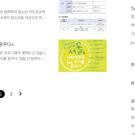
.. 다운로드 2014년하반기꿈
T
출서류.hwp다운로드 경제상황
와 협력하여 청소년 아트프로젝
힘,
서 24세의 청소년을 대상으로 하는
 활용한 융합교육을 중심으로 이루
제
당되는 청소년이 있을 경우 참여
기
AM I' 모집 한국청소년상담복지
M I'를 운영하고자 합니다.아
po
꿈꾸다>
 참여바랍니다. ○ 모집기간:
~ 2015. 2..
좋은 프로그램이 계획되고 있습니
시를 꿈꾸다" 8월 21일부터 진
최
를 꿈꾸다"는 11월 27일까지
최
근
원센터 스페이스류에서 진행됩니
글
러야 할 것 같습니다. 사회복지
과
인
최
기
글
1
2
공
블
일
부
그