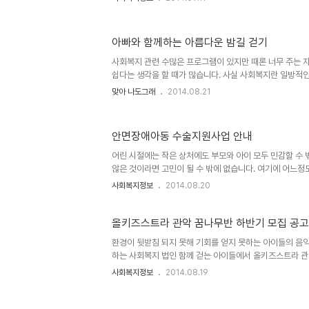
가지고 공연 보러가자!"라는 프로그램은 처음 보는 순간 
이 들었습니다. 표면적으로는 그저 간단히 캔 음식을 들고 
만 내용 속에 흐르는 순환적 나눔은 입가의 미소가 절로 나
아빠와 함께하는 아름다운 밤길 걷기
후원으로 끝나는 건 큰 그림에서보 볼 때 그리 바람직하지 
함을 복지적 나눔이 지닌 최고의 가치라고 하기도 합니다만
사회복지 관련 수많은 프로그램이 있지만 때론 너무 주는 자
상호적일 ..
쉽다는 생각을 할 때가 많습니다. 사실 사회복지란 일방적
용이어야 한다는 것이 저의 사회복지를 바라보는 기본 생각
맞아 나도그래
2014.08.21
동행이 기획한 "아빠와 함께 아름다운 밤길 걷기" 프로그램
없지만 아빠와 자녀.. 아니 가족이 함께 좋은 시간을 갖으
잔잔한 프로그램이라는 생각이 들었습니다. 서울 또는 인
안면장애아동 수술지원사업 안내
이 함께 참여하여 가을 밤 좋은 시간 될 수 있을 듯 합니다
기획하면 좋겠다는 생각을 더불어 해봅니다. 참여하고자 하
어린 시절에는 작은 상처에도 부모와 아이 모두 민감할 수 
시기 바랍니다..
않은 것이라면 고민이 될 수 밖에 없습니다. 여기에 어느정
됩니다. 이럴 때 사실 의료적 지원은 국가가 의료보험 제도
사회복지정보
2014.08.20
화라는 무시무시한 문제를 내놓고 있습니다. 어쨌든 사회
움이 필요한 가정과 아이들에게 큰 힘과 위안이 되리라 생각
려주시면 좋을 듯 합니다. 2014년 안면장애아동 수술지원
올키즈스트라 관악 꿈나무반 하반기 모집 공고
환경이 뒷받침 되지 못해 기회를 얻지 못하는 아이들의 음악
하는 사회복지 법인 함께 걷는 아이들에서 올키즈스트라 관
아래 내용을 보시고 해당되는 아이들이 참여하면 좋을 것 
사회복지정보
2014.08.19
나무반 모집 공고사회복지법인 [함께걷는아이들]의 음악사
기 연주에 재능과 열정이 있으나 재능을 펼칠 기회를 얻지 
반 모집을 아래와 같이 진행하고자 하오니, 음악에 대한 열