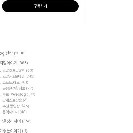
구독하기
log 칸칸
(2088)
지털이야기
(885)
스맡초보길잡이
(63)
스맡폰&모바일
(242)
소프트.하드
(101)
유용한생활정보
(97)
블로그Weblog
(108)
팟캐스트방송
(6)
추천 동영상
(146)
음악이야기
(48)
각을정리하며
(366)
가엮는이야기
(11)