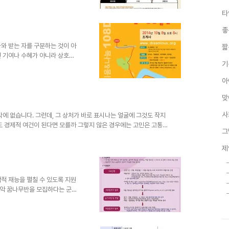
참신하고 좋은 아이디어라는 생각
타
가서 공연을 보는 것에 불과하지
게 만듭니다. 기업 후원이 단순한
좋
못합니다. 혹자는 댓가 없는 순수
 근본적으로 나눔이 지닌 힘은
와 받는 자를 구분하는 것이 아
짧
인 기여나 수혜가 아니라 상호작
기
입니다. 그런 면에서 아름다운
은 아주 획기적이라고 할 수는
아
면서 그 함께하는 것을 되새기는
근에 거주하시는 분들이라면 가족
맞
. 이런 프로그램 다른 지역에서도
시는 분들은 아래 내용을 참고하
사
밖에 없습니다. 그런데, 그 상처가 바로 표시나는 얼굴에 그것도 작지
도 경제적 여건이 된다면 모를까 그렇지 않은 경우에는 고민은 고통이
그
를 통해 모두 지원될 수 있어야 한다고 생각합니다만, 현실은 의료민영
복지사업을 수행하는 종교단체에서 이러한 지원사업을 펼치는 것은 도
제
합니다. 주변에 이러한 어려움을 겪고 있는 사연을 알고 계시다면 알
사업 목적선·후천성 안면장애 및 화상..
적 재능을 펼칠 수 있도록 지원
악 꿈나무반을 모집하다는 군요.
같습니다. 올키즈스트라 관악 꿈
업인 “올키즈스트라”에서는 악
못한 아이들을 위한 관악 꿈나무
정과 사랑을 가진 학생들의 많은