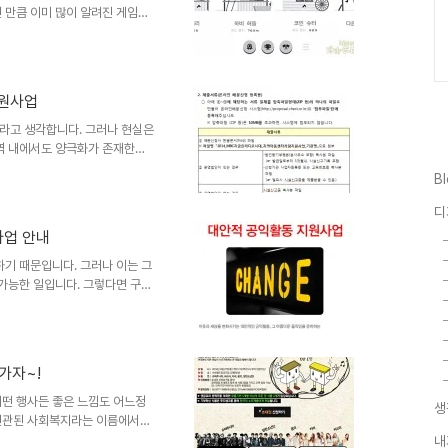
그런 만큼 이미 많이 알려진 게임이
과는 차별화 된 또다른 재미가 있
 게임이 지닌 재미의 비결은 단순한
 포함되어 있어 질리지 않는다는
니다. 그런데, 이걸 어떻게 표현
원사업
쉽지만 어려운 게임?? 줄여서 쉬
 게임..
라고 생각합니다. 그러나 현실은
영역 내에서도 양극화가 존재한다
해야 할 문제라고 봅니다. 표면
B
수 있는 지역아동센터가 그렇습니
 보조금이 지급되고 있다는 사실
디
다. 2004년 법제화가 되었음
사업 안내
도 적지 않구요. 물론 이는 지
라고 할 수 있을지는 모르겠습니
하기 때문입니다. 그러나 이는 그
 가능한 일입니다. 그렇다면 구조
이지 않는 속에 자기 희생을 마다
 지원 단체로써 이젠 성공 모델이
변화의시나리오 스폰서 프로그램
쓰는 사회복지를 포함한 시민사회
가자~!
복지 공모사업 정보 공유를 시작
으로 지원합니다) 2. 지원대상 ..
어떤 행사든 좋은 느낌도 어느정
생
 연관된 사회복지라는 이름에서는
 위한 프로그램으로 "캔 두 개
내