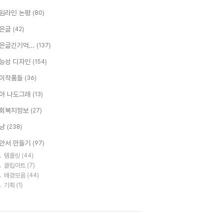
임라인 논평
(80)
은글
(42)
은글긴기억...
(137)
능성 디자인
(154)
이작품들
(36)
아 나도그래
(13)
회복지정보
(27)
냥
(238)
안서 만들기
(97)
템플릿
(44)
클립아트
(7)
배경모음
(44)
기획
(1)