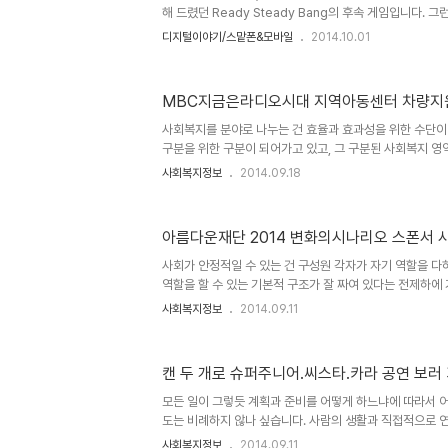
70만원으로 충분하..
해 드렸던 Ready Steady Bang의 후속 게임입니다. 
죠. 그만큼 재밌다는 것을 말씀드리는 겁니다. 그러나 전작
디지털이야기/스맡폰&모바일
2014.10.01
습니다. 게임 이름은 Ready Steady Play 입니다. 이
것이 첫번째이고, 게임 내에 3가지 서로 다른 미니 게임이
점과 전작과 마찬가지로 빠르게 진행된다는 점을 들 수 있습
MBC지금은라디오시대 지역아동센터 차량지
해야 할지 모르겠는데, 단순하지만 쉽다고 할 순 없습니다. 
어한 게임? ㅎ 게임 방법을 파악하기는 아주 간단하고 쉽지만
사회복지를 분야로 나누는 건 효율과 효과성을 위한 수단이
구분을 위한 구분이 되어가고 있고, 그 구분된 사회복지 
는 사실은 사회복지라고 하는 영역 내 구성원들 스스로 재고
사회복지정보
2014.09.18
적으로 뒤늦게 출발한 제도권의 사회복지 시설이라고 할 
다. 2인의 인건비를 포함한 운영비로 월 400만원 남짓의
은 이와 관련된 분들이 아니라면 잘 알려지지 않은 사실입니
아름다운재단 2014 변화의시나리오 스폰서 
에도 아직까지 지역아동센터가 어떤 곳인지 알지 못하는 이들
역아동센터와 관계된 이들의 보다 많은 노력이 필요한 것이
사회가 안정적일 수 있는 건 구성원 각자가 자기 역할을 다
다. 이미지 출처:..
역할을 할 수 있는 기본적 구조가 잘 짜여 있다는 전제하에
적으로 불안한 상태의 사회에서 이를 보조할 수 있는 건 보
사회복지정보
2014.09.11
하지 않는 분들의 기여를 빼놓을 수 없습니다. 민간모금 및
되었다고 할 수 있는 아름다운재단이 기획하고 시행하는 
은 아름다운재단이 걸어왔던 것처럼 좋은 세상을 위해 애
캔 두 개로 슈퍼주니어.씨스타.카라 공연 보러 
단체에 힘을 보태는 프로그램이라고 할 수 있습니다. 사회
하며... 1. 사업명 : 2014 변화의시나리오 스폰서 (1%기금
모든 일이 그렇듯 계획과 준비를 어떻게 하느냐에 따라서 
도는 비례하지 않나 싶습니다. 사람의 생활과 직접적으로
그만큼 더 하지 않을까 싶구요. 나눔에 대한 인식을 재고하기
사회복지정보
2014.09.11