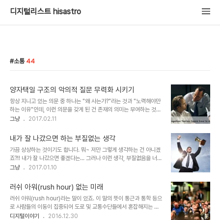
디지털리스트 hisastro
소통
44
양자택일 구조의 악의적 질문 무력화 시키기
항상 지니고 있는 의문 중 하나는 "왜 사는가?"라는 것과 "노력해야만
하는 이유"인데, 이런 의문을 갖게 된 건 존재의 의미는 부여하는 것에
있을 뿐 근원적 답을 얻을 수 없기 때문입니다. 정말로 열심히 산다고
그냥
2017.02.11
한다면 열심히 산다는 것에 대한 보편적 기준이 제시될 수 있어야 합니
다만, 어마 무시한 주장만 난무하는 것이 그간 봐온 현실입니다. 그 끝
내가 잘 나갔으면 하는 부질없는 생각
에 남는 건 힘 있는 이가 말한 한마디가 다라고 해도 무방합니다. 물론,
가끔 상상하는 것이기도 합니다. 뭐~ 저만 그렇게 생각하는 건 아니겠
나름의 관점까지 그렇다는 건 아닙니다. 꼭 그래서만은 아닙니다만, 관
죠?!! 내가 잘 나갔으면 좋겠다는… 그러나 이런 생각, 부질없음을 너무
점을 중시합니다. 그러지 않고는 소통할 수 없게 될 수도 있으니까요.
나 잘 알고 있다는 건 그야말로 함정입니다.또 한편으로 이렇게 생각하
그냥
2017.01.10
이는 배려와 관용으로 연결되는 것이기도 합니다. 그런데, 그럴 수 없
기도 합니다. 내가 정말 잘 나갔다면 많은 이들을 피곤하게 했음은 물
는 상황을 마주하기도 합니다. 의도적인 악의적 질문이 그렇습니다. 특
론이고, 나 역시도 좋지 않았을 거라고 말이죠. 지금과 같은 겸손치 못
정한 누군가로부..
러쉬 아워(rush hour) 없는 미래
한 마음가짐에서는 더더욱!! 이런 생각 끝에 그 상상은 도돌이표가 되
러쉬 아워(rush hour)라는 말이 있죠. 이 말의 뜻이 통근과 통학 등으
어 다시 제자리로 향하곤 합니다. "그래 내가 잘 나간다는 건 꿈도 꿀
로 사람들의 이동이 집중되어 도로 및 교통수단들에서 혼잡해지는 시
일이 아니다""내게 그런 일은 없다""다른 이들도 모두 잘 나가고 행복
간대라는 걸 모르는 이는 아마 없을 거라고 생각합니다. 하지만 이 말
디지털이야기
2016.12.30
할 때 나도 행복하다면 모를까!!"? 이런 생각이 외려 속 편하죠!!! 완전