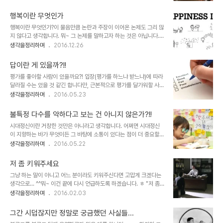
이 통용되는 그 원인에 관한 문제를 고민하는 이는 예나 지금이나 그리
득도한 건가요? 흐~아니 실제 그럴 것 같습니다. 그 생각이 진짜 내 생
많지 않아 보입니다. 더구나 지금은 하루하루가 변화의 연속이고, 그
각인지 아..
행복이란 무엇인가
변화는 생활 전반 모두를 뒤바꾸게 하리라는 것을 고려할 때 예전이었
행복이란 무엇인가?이 물음만큼 논란과 주장이 이어온 논제도 그리 많
다면 모를까 분명 생각해 볼 사안임에도 여전히 그렇다는 건 안타까운
지 않다고 생각합니다. 뭐~ 그 논제를 말하고자 하는 것은 아닙니다.
일이 아닐 수 앖습니다. 왜냐하면, 러쉬 아워(rush hour)라는 말이 사
혹, 그 관련 내용을 확인하고자 하신다면, 팟캐스트 방송 지대넓얕의
생각을정리하며
2016.12.26
라질 수밖에 없고, 그렇게 되는 미래를 지금부터라도 생각하고 사람으
깡샘께서 [생로병사] "생의 목적"편을 통해 과거 철학자와 석학들이
로서 어떻게 해야 하는지를 따져봐야 한다고 보기 때문입니다. 이미 우
주장하고 설파한 내용을 종합적으로 다뤘으니 들어보시길 권합니다.
리가 행하는 대부분의..
답이란 게 있을까?!!
^^; [지대넓얕] 126회 - 생의 목적 1[지대넓얕] 126회 - 생의 목적 2
평가를 좋아할 사람이 있을까요?! 입장(평가를 하느냐 받느냐)에 따라
개인적으로는 철학자 혹은 석학들이 제시한 행복에 대한 정의는 적잖
달라질 수는 있을 것 같긴 합니다만, 근본적으로 평가를 달가워할 사람
이 의문을 품고 있었습니다. 그들이 주장하는 배경의 전제하에서는 완
은 그리 많지 않을 거라 생각됩니다. 설사 어느 정도 그 필요성을 느낀
생각을정리하며
2016.05.23
벽할지 모르나 변화무쌍하고 다양한 상황과 조건을 모두 대입했을 때
다 하더라도 보다 깊이 평가의 본질을 따져보고 그 성격을 고민해 본다
는 그렇지 않다고 보이기 때문이었죠. 이는 실제로도 많은 반박이 이어
면 그 이전과 이후의 생각에는 분명 차이가 있을 것이라고 봅니다. 평
져 왔다고 앞서 언급한 바를 ..
불특정 다수를 악하다고 보는 건 아니지 않은가?!!
가라는 것에 대해 이러한 생각을 갖는 이유는 평가라는 것 자체가 어떤
시대정신이란 거창한 것만은 아니라고 생각합니다. 어쩌면 시대정신
일정한 틀과 같은 답을 요구하기 때문입니다. 그러나 많이들 경험하다
이 지향하는 바가 무엇이든 그 바탕에 소통이 있다는 점이 더 중요할지
시피 그 요구된 답이 정말 맞는 거냐는 생각 해 볼 문젭니다. 이미지 출
모릅니다. 이는 서로 다른 생각과 입장을 받어들이진 않는다고 해도 이
생각을정리하며
2016.05.22
처: fr.linkedin.com 아주 많은 날을 살았다고 할 순 없지만 현재까
해의 여지 또는 고려하고 배려할 수는 있어야 한다 것을 의미하기도 하
지 겪고 있는 삶 속의 현상들을 통틀어 확신하게 된 것 중 하나는 보편
죠. 그렇지 않다면 그 아무리 숭고한 시대정신이라 하더라도 그건 강요
적으로 요구되..
저 좀 키워주세요
가 될 뿐이고, 결론적으로 그건 시대정신이라 할 수 없습니다. 너무 많
그냥 하는 말이 아니고 어느 분이라도 키워주신다면 고맙게 크겠다는
은 슬픔과 어려움이 산적하여 그 어느 것도 쉬 공감하지 못하는 아이러
생각으로... ^^뭐~ 이건 끝에 다시 언급하도록 하겠습니다. ㅎ "저 좀
니가 팽배한 현실이지만… 그래도 최소한 아픔은 살피고 이해하려 노
키워주세요" 이 말은 빈도 수나 정도의 차이는 있을지 모르겠으나 과
생각을정리하며
2016.02.03
력해야 한다고 봅니다. 그건 남자나 여자를 구분하지 않는 것에서 출발
거로부터 현재까지 이 세상의 상하 수직적 관계가 어떠한지를 상징하
한다고 믿습니다. 다만, 현실 속 기울어진 기형적 수평의 추를 생각할
고 있다 하겠습니다. "키워준다" 이 말을 풀어 보면 기본과 번외로 나
때 최근 관심이 모아진 강남역 사건은..
그간 시덥잖지만 정말로 궁금했던 사실들...
눠 볼 수 있습니다. 한마디로 말해 기본이라 함은 부모와 자식 간에 이