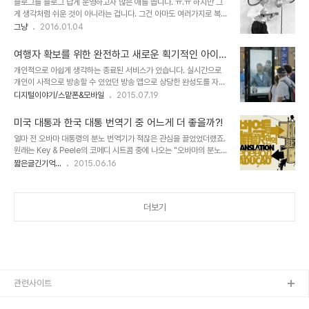
블로그를 블로그 답게 운영하고자 많은 애를 씁니다. ㅠ.ㅠ 하지만 그
어 받는 어떤 여건이나 환경에 따라 구분되는 것으로 요즘 회자되는
게 생각처럼 쉬운 것이 아니라는 겁니다. 그건 아마도 여러가지로 복잡
말, 금수저와 흙수저를 의미하기도 합니다. 그 중 금수저는 시민사회라
하게 얽힌 속에 애를 쓰는 것 만큼의 만족이 느껴지지 않는다는 점 때
그냥
2016.01.04
일컬어지는 21세기 대명천지에서도 귀족이나 왕족처럼 당연히 키워진
문일텐데요. 한편으로 블로그 포스팅을 남긴다는 건 -많은 이유들이
다고(혹은 키워져야 하고, 떠받들어야 한다고) 인식되는 현실입니다.
있겠으나- 개인적으로는 소통이 좋아서 인데, 그것이 제대로 이루어지
좀 황당하죠. 모두가 그렇다고 할..
여행자 확보를 위한 완전하고 새로운 획기적인 아이디
지 못하는 능력의 한계로 인해 느낄 수 밖에 없는 자괴감도 주요한 원
어
개인적으로 아쉽게 생각하는 종료된 서비스가 있습니다. 실시간으로
인입니다. 쉽지 않다는 게 말이죠. 생각은 많고, 생각되는 것 중 쓰고
개인이 사적으로 방송할 수 있었던 방송 앱으로 상당한 완성도를 자랑
싶고, 해보고 싶고... 또 해야할 일들은 참으로 많기만 한데.... 그것들
했던 Qik이 바로 그 주인공입니다. 현재는 MS가 인수한 스카이프에
디지털이야기/스맡폰&모바일
2015.07.19
을 모두다 할 수 있는 여건은 아니니까요. 이미지 출처:
흡수되어 새롭게 서비스 되고 있지만 그 존재 가치가 상실되었다고 생
infospace.ischool.syr.edu 주어진 시간과 투여할 열정이 하루 하
각됩니다. 정말 저에겐 요긴했고 또 그만큼 많은 이들에게 사용을 권장
나의 글을 올리는 것만..
미국 대통과 한국 대통 번역기 중 어느게 더 좋을까?!
하며 소개했던 앱이자 서비스였는데... 이 앱과 비슷한 서비스로 아프
얼마 전 오바마 대통령의 분노 번역기가 적잖은 관심을 끌었었더랬죠.
리카TV 또는 Ustream이 있긴 합니다만... 제 눈엔 여러모로 많이 부
원래는 Key & Peele의 코메디 시트콤 중에 나오는 "오바마의 분노
족해 보입니다. 그런데, 우연히 SNS를 통해 접한 동영상 하나가 눈길
번역기"로 오바마 대통령이 정치적 발언으로 정갈하게 이야기 하면 실
짧은글긴기억...
2015.06.16
을 잡아당겼습니다.이건 어떤 서비스를 통해 구현했을까?! Qik을 사용
제 본 뜻은 그게 아니라며 원색적인 단어들로 오바마 대통령이 실제로
했던 경험으론 그와 비슷한 형태로 이루어진 구조일 것이란 상상이 들
갖고 있는 분노의 마음이라면서 우스꽝스럽게 묘사했던 풍자물입니
긴 하는데... 지금 그 서비..
다. 이미지 출처: ishareimage.com 한번 보시죠. 그런데, 이를 본
더보기
오바마 대통령이 백악관 저녁만찬에 동영상에서 "분노 번역기" 역할
을 했던 출연자(Luther)를 불러와서 실제 처럼 연설을 하고 결국엔 본
인 스스로 폭발(?)해 버리는 상황을 연출해서 더욱 관심을 모으게 되었
던 것이라 생각됩니다. 이미지 출처: thegeneralidea.org 결국 미
국 대통령..
관련사이트