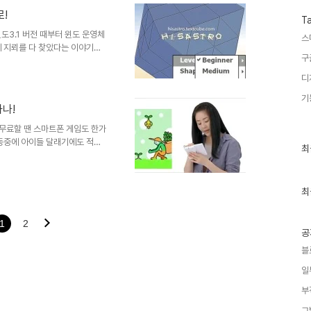
유사하게 터치만으로 즐기는 단순하
!
 것이기 때문에 자유롭게 즐기실
T
도3.1 버전 때부터 윈도 운영체
스
에 지뢰를 다 찾았다는 이야기가
구
재밌게 즐겼던 게임으로 기억됩니
 게임 이전에 소개해 드렸던 게임들
디
 소개해드릴... 요 지뢰게임은
기
재미있게 구성된 모습을 하고 있
나!
여러가지 형태로 게임을 하는 사
 ▲ 게임 3D형태 선택 ▲ 게..
혼자서 무료할 땐 스마트폰 게임도 한가
이동중에 아이들 달래기에도 적격
최
최
 스마트폰들의 게임 중 한가지를
근
들이 있을 거란 생각에서 ^^ 게
글
과
-비슷한 형태의 박자게임들은 여
인
최
건 별로 보질 못했습니다.- 제가
기
요즘들어 더욱 소외감이 드는 분
글
 ^^ ▲ 닌텐도..
1
2
공
블
일
부
그