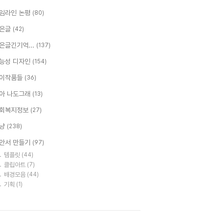
임라인 논평
(80)
은글
(42)
은글긴기억...
(137)
능성 디자인
(154)
이작품들
(36)
아 나도그래
(13)
회복지정보
(27)
냥
(238)
안서 만들기
(97)
템플릿
(44)
클립아트
(7)
배경모음
(44)
기획
(1)