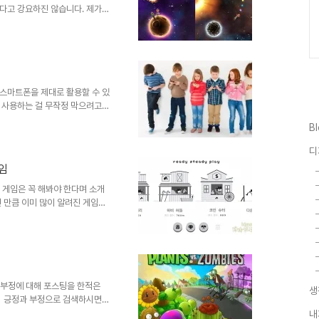
다고 강요하진 않습니다. 제가
은 사실 어떻게 접근하느냐의 문
고하시기 바랍니다. 긍정의 눈으
으면 안돼요~ 안돼! 여하튼, 예
에 들어와 다시 한번 해보다 보
laxy... 얼마 전 영화 인터스텔라
라에서 처럼 게임 Lit..
스마트폰을 제대로 활용할 수 있
 사용하는 걸 무작정 막으려고만
아이들이 활용할 무한한 가능성이
B
: www.edupad.com 어른
 나쁜 거라고만 생각하니 이보다
디
은 블로그 활용디지털 원주민의 미
게임
합적 교육도구! 그래서 이전 부터
었는데... 마침 시범적으..
런 게임은 꼭 해봐야 한다며 소개
그런 만큼 이미 많이 알려진 게임이
과는 차별화 된 또다른 재미가 있
 게임이 지닌 재미의 비결은 단순한
 포함되어 있어 질리지 않는다는
니다. 그런데, 이걸 어떻게 표현
쉽지만 어려운 게임?? 줄여서 쉬
 게임..
 부정에 대해 포스팅을 한적은
생
서 긍정과 부정으로 검색하시면
게임이라면 못 죽여 안달인지 의
내