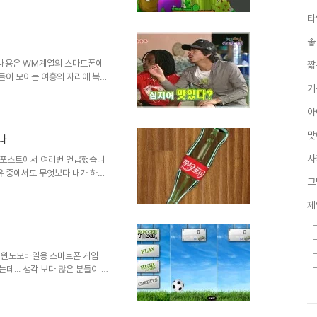
아보기 힘든 게임 셧다운제가 합
타
 모든 이들에게 무상교육을 제공
공부한다"라는 책에서 타고르의
좋
 한정 짓지 말라. 당신과 다른
 입장에서 아이들을 사랑하는 마
e ※ 본 내용은 WM계열의 스마트폰에
짧
람들이 모이는 여흥의 자리에 복불
기
2일과 같은 프로그램처럼 복불복
 만들어 내는 것은 어렵겠지만,
아
 함께했던 1박2일의 잠자리 복
이 스마트폰관련 사이트
맞
나
, 국내 개발자에 의해 만들어졌어
는 의미도 있습니다. 아주 ..
사
련된 포스트에서 여러번 언급했습니
유 중에서도 무엇보다 내가 하고
그
게임들을 3G로 받아서 할수 있긴
장선에서... 내용을 읽어 보시
제
 때문에 부담도 없습니다. ^^
 것이었다면, 지금 소개해드리는
 응용을 하면서 함께 즐길수 있
 아이폰을 비롯해 노키아의 심..
일 전 윈도모바일용 스마트폰 게임
었는데... 생각 보다 많은 분들이 보
 않을 만큼 재미?있다고 개인적
Cadence Jump Bot
 게임이었는데... 오늘 소개해드