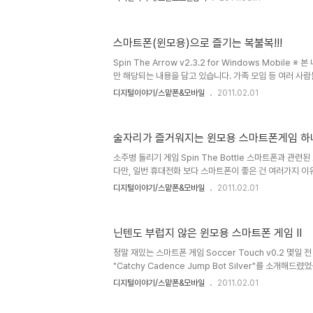
아합니다. 긍정의 힘을 믿는다면서요? 외국 사례에서도 찾
헌인 나라 빌 게이츠와 구글의 전폭적인 지원으로 전 세계
하고 있는 칸 아카데미의 창시자 살만 칸은 "나는 공짜로 
스마트폰(윈모용)으로 즐기는 복불복!!!
말을 인용하여 이렇게 말합니다. "아이를 당신이 아는 범위에
시대에 태어났다." 게임을 나쁘게 바라보는 시각에는 부모
Spin The Arrow v2.3.2 for Windows Mobil
음이 있기 때문..
만 해당되는 내용을 담고 있습니다. 가족 모임 등 여러 사
복 게임은 그 즐거움과 재미를 배가 시키기도 합니다. 1박
디지털이야기/스맡폰&모바일
2011.02.01
을 수행하기 위한 다양한 소품을 준비하거나 이를 생각하고
스마트폰이라면 간단하게 활용할 수 있습니다. ▲ 외국인과
불복 한 장면 이 글은 소개하고자 하는 본 게임 프로그램
술자리가 즐거워지는 윈모용 스마트폰게임 하
1800PocketPC.com에도 소개되었던 프로그램이지만
도 정작 우리나라에서는 많이 알려지지 않아 이를 알리고자 하
소주병 돌리기 게임 Spin The Bottle 스마트폰과 관
다만, 일번 휴대전화 보다 스마트폰이 좋은 건 여러가지 이
자 하는 것을 할 수 있다는 점일 겁니다. 물론 Wipi류의 
디지털이야기/스맡폰&모바일
2011.02.01
했지만, 그것과는 아무래도 차이가 있다고 생각합니다. 그 연
고 괜찮다 싶으시다면, 받아서 즐겨 보시기 바랍니다. 무료기
이전에 올려드렸던 스마트폰 게임들이 주로 혼자서 즐기는
닌텐도 부럽지 않은 윈모용 스마트폰 게임 II
게임은 술자리나 모임에서 여러 명이 동시에 이렇게 저렇게
는 간단한 소품 같은 게임입니다. 비슷한 류의 게임어플들이
정말 재밌는 스마트폰 게임 Soccer Touch v0.2 몇
"Catchy Cadence Jump Bot Silver"를 소개해드렸
셨던 것 같습니다. 닌텐도의 리듬게임과 비교해도 부족하지
디지털이야기/스맡폰&모바일
2011.02.01
으로는 생각했는데... 어떠셨는지 모르겠습니다. 그 Catchy 
Silver라는 게임이 박자와 리듬에 맞춰 터치하면서 즐기는