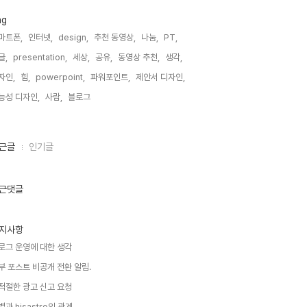
ag
마트폰,
인터넷,
design,
추천 동영상,
나눔,
PT,
글,
presentation,
세상,
공유,
동영상 추천,
생각,
자인,
힘,
powerpoint,
파워포인트,
제안서 디자인,
능성 디자인,
사람,
블로그,
근글
인기글
근댓글
지사항
로그 운영에 대한 생각
부 포스트 비공개 전환 알림.
적절한 광고 신고 요청
별과 hisastro의 관계