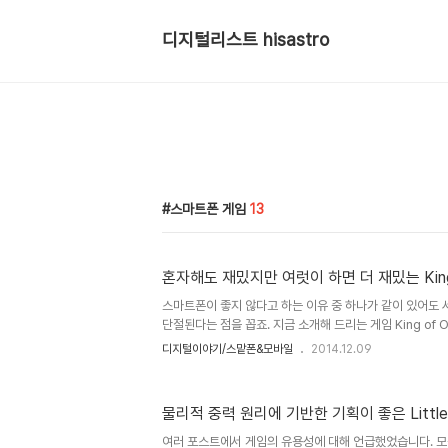
디지털리스트 hisastro
스마트폰 게임
13
혼자해도 재밌지만 여럿이 하면 더 재밌는 King 
스마트폰이 좋지 않다고 하는 이유 중 하나가 같이 있어도
단절된다는 점을 꼽죠. 지금 소개해 드리는 게임 King of 
만- 여럿이(최대 4명까지) 함께 즐길 수 있는 게임이라서
디지털이야기/스맡폰&모바일
2014.12.09
각을 무색하게 만듭니다. 스마트폰을 어떻게 활용하느냐가
까요? ^^ 게임은 방법은 그간 소개해드린 게임들과 마찬가
서 이건 뭐지? 하는 면도 없지않지만, 간단히 스폿라이트를
물리적 중력 원리에 기반한 기획이 좋은 Little 
이 전부(또는 스폿라이트를 차지하는 것이)죠. 단, 내 위치
로 이동하고 떼면 멈추는데, 멈춘 상태에서 캐릭터는 회전을
여러 포스트에서 게임의 유용성에 대해 언급했었습니다. 모