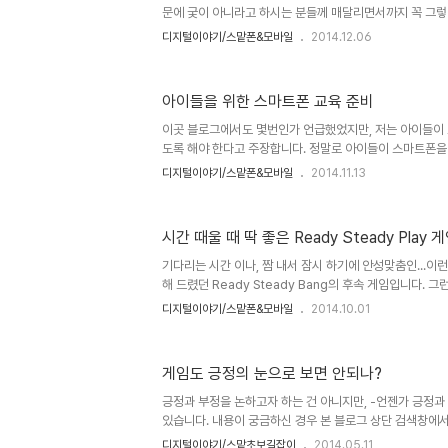
을..
문에 궂이 아니라고 하시는 분들께 매달리면서까지 꼭 그렇
게임이 여러 모로 좋다고 보는 것 중 아이들의 교육적 측면
디지털이야기/스맡폰&모바일
2014.12.06
제였습니다. 이에 대한 자세한 저의 생각은 아래 링크를 참
로 보면 게임은 종합적 교육도구!디지털 원주민의 미래를 막
전 받아 놓았던 게임인데, 문득 스맡폰을 만지작 거리다 눈
아이들을 위한 스마트폰 교육 준비
니... 포스팅해야겠다는 생각에 글을 작성합니다. Little Ga
의 이야기 중심 배경에 중력에 대한 내용이 있었지요. 인터스텔
이곳 블로그에서도 몇번인가 언급했었지만, 저는 아이들이 
도록 해야 한다고 주장합니다. 정말로 아이들이 스마트폰을
하는 건 좀 심하게 말해 너무도 무식한 처신입니다. 그건 
디지털이야기/스맡폰&모바일
2014.11.13
있는 중요한 한 가지를 빼앗는 것이기 때문입니다. 이미지 출처
스스로 잘 모르는 건 생각하지 않고, 단편적으로 그저 그냥
더 큰 문제도 없지 싶은 겁니다. 아이들 교육과 성장에 좋
시간 때울 때 딱 좋은 Ready Steady Play 
래를 막으면 안돼요~ 안돼! 긍정의 눈으로 보면 게임은 종
아이들과 학부모를 위한 스마트폰 교육을 진행해야겠다 생각했
기다리는 시간 이나, 짬 내서 잠시 하기에 안성맞춤인...이
해 드렸던 Ready Steady Bang의 후속 게임입니다. 
죠. 그만큼 재밌다는 것을 말씀드리는 겁니다. 그러나 전작
디지털이야기/스맡폰&모바일
2014.10.01
습니다. 게임 이름은 Ready Steady Play 입니다. 이
것이 첫번째이고, 게임 내에 3가지 서로 다른 미니 게임이
점과 전작과 마찬가지로 빠르게 진행된다는 점을 들 수 있습
게임도 긍정의 눈으로 보면 안되나?
해야 할지 모르겠는데, 단순하지만 쉽다고 할 순 없습니다. 
어한 게임? ㅎ 게임 방법을 파악하기는 아주 간단하고 쉽지만
긍정과 부정을 논하고자 하는 건 아니지만, -언젠가 긍정과
있습니다. 내용이 궁금하신 경우 본 블로그 상단 검색창에
보실 수 있을 겁니다.- 그렇게 긍정을 좋아하는 나라에서 
디지털이야기/스맡초보길잡이
2014.05.11