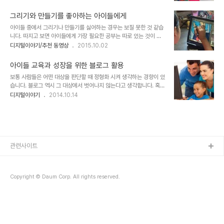
안간힘을 쓰는데... 끔쩍도 하지 않을 뿐만 아니라 잡아 끌어내면 끌어
나마 남겨 놓았다는 것도 그렇게 반가울 수가 없습니다. 아이들을 위하
낼수록 오히려 더 안쪽으로 들어가더란 겁니다. 그 모습을 지켜보던 소
여 이보다 더한 교육이 따로 없다는 ..
그리기와 만들기를 좋아하는 아이들에게
를 키워본 어느 경험 많은 이가 안타까운 마음에 다가가 조언 하듯 몸
아이들 중에서 그리기나 만들기를 싫어하는 경우는 보질 못한 것 같습
소 소를 쉽게 우리 밖으로 나오게 하는 방법을 알려주었고 소를 밖으로
니다. 따지고 보면 아이들에게 가장 필요한 공부는 따로 있는 것이 아
나오게 할 수 있었다고 합니다. 그 방법은 다름 아닌 소가 좋아하는 여
니라 그리기와 만들기를 하면서 체득하는 것이 거의 다라고 해도 과언
디지털이야기/추천 동영상
2015.10.02
물을 한웅큼 입가에 먹을 수 있을 듯 말 듯 내어주면서 조금씩 밖으로
은 아니죠. 그런 면에서 아이들에게 그리기와 만들기를 위한 지지는 부
나오도록 하는 것이었다고... 예는 예에 그저 불과하겠으나 제대로 상
모가 해야할 중요한 몫이라고 생각합니다. 물론, 그리기와 만들기가 따
황에 맞게 ..
아이들 교육과 성장을 위한 블로그 활용
로 분리된 영역이라고 볼 것도 아닙니다. 오히려 동질적 요소도 많을
보통 사람들은 어떤 대상을 판단할 때 정형화 시켜 생각하는 경향이 있
뿐 아니라 그로부터 연결되는 수많은 갖가지 분야와 소재들은 아이들
습니다. 블로그 역시 그 대상에서 벗어나지 않는다고 생각합니다. 혹,
의 재능 발달과 성장을 촉진시키는 자양분이라 할 수 있습니다. 더구나
블로그에 대해 어렴풋이 아시고 계셨거나 잘 모르셨다면 잠시 한번 생
디지털이야기
2014.10.14
시대가 시대인 만큼 쉽게 접할 수 있는 다양한 정보와 하고자 한다면
각해 보시기 바랍니다. 블로그란 뭘까요? 블로그란 어떤 정형적인 성
어렵지 않게 할 수 있는 디지털 환경은 그리기와 만들기를 좋아하는 아
격으로 말할 순 없습니다. 그러나 머리 속에 즉흥적으로 어떤 단편적
이들에게는 더 없이 좋은 도구입니다. ..
형태가 떠올랐다면, 그건 단지 보여지고, 경험했던 바에 따라 그냥 그
런가 보다 했기 때문입니다. 보통 우리네 환경에서 블로그라고 하면,
네이버나 다음 블로그 티스토리 등등 이런 정도가 구체화되지 않을까
요? 많이들 아시는 것처럼 블로그란 Web과 Log로 만들어진 합성어
관련사이트
입니다.그냥 풀어 말하면 인터넷에 남기는 기록을 뜻합니다. 이미지 출
처: supportblogging.co..
Copyright © Daum Corp. All rights reserved.