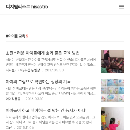
디지털리스트 hisastro
아이들 교육
5
소란스러운 아이들에게 효과 좋은 교육 방법
세상이 변했다는 건 아이들 교육에서도 느낄 수 있습니다. 물론 세상이
변했기 때문인지 인식이 변하여 교육 방식도 변한 건지는 알 수 없습니
다만... 아이들 교육과 관련한 동영상을 보고 다시금 그런 생각이 들었
디지털이야기/추천 동영상
2017.05.30
습니다. 이렇게 몸소 실천하는, 생각 깊은 부모와 어른들로부터 상황에
대한 판단을 체득한 아이들이라면 미래 세상은 더욱 좋아지지 않을까?
아이의 그림으로 확인하는 성장의 기록
라고 말이죠. 얼마 전 추천 동영상으로 소개했던 "장난꾸러기들을 위
세월 참 빠르다는 말을 가장 실감하는 건 아이들이 커가는 모습을 확인
한 최고의 수업"이라는 영상과도 연결되는 좋은 교육의 표본으로 참고
할 때입니다. 하루하루가 모여 어느 순간 지난날의 사진 속에서 지금과
할만하다고 생각됩니다. 서두는 이 정도로 하고 먼저 아래 동영상을 보
다른 아이들의 모습을 볼 때면 어느새 이렇게 컸나 놀라기도 합니다.
아이작품들
2016.03.10
셔야 할 것 같습니다. 대체 아래 동영상이 말해주는 건 무엇을 의미하
이곳 블로그에도 아이들에 대한 기록이 남겨져 있지요. 블로그의 대표
는지... ^^ 뭐~ 사실 이미 답은 다 드린 것이나 다름없습니다만... ㅎ 무
주제는 아니더라도 시간의 흐름 속에서 기억될 만한 -기억하고자 하
엇이 느껴지시나요?대체..
아이들이 하고 싶어하는 걸 막는 건 능사가 아냐
는- 이야기.. 특히 아이들이 좋아하고, 즐겼던 그림과 만들기가 주요
하지 못하게 한다고 안하는 것도 아니니까... 아는 것과 모르는 것... 그
소재였습니다. 그런데, 그 기록들로 시간적 간격은 있지만, 현재를 기
저 산이 아니고 그저 물이 아님을 아는 것과 비유할 수 있을 듯 합니다.
준으로 아이들이 커온 모습들이 녹아 있음을 확인하게 됩니다. 또한,
언젠가 들었던 이야긴데요.. 옛날 어느 사람이 소를 우리에서 꺼내려고
그냥
2015.11.06
지금에선 우연이라 생각되는 아이의 어릴 적 그린 그림들을 사진으로