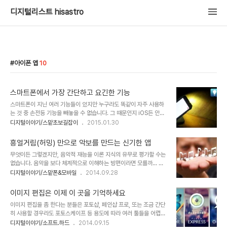
디지털리스트 hisastro
아이폰 앱
10
스마트폰에서 가장 간단하고 요긴한 기능
스마트폰이 지닌 여러 기능들이 있지만 누구라도 똑같이 자주 사용하
는 것 중 손전등 기능을 빼놓을 수 없습니다. 그 때문인지 iOS든 안드
로이드든 너나없이 기본적으로 탑재하고 있는 기능이기도 하죠. 하지
디지털이야기/스맡초보길잡이
2015.01.30
만 손전등 기능은 좀 더 빠르고 쉽게 사용하는 것이 좋은데, 기본으로
탑재된 기능으로는 적어도 두번의 손동작이 필요합니다. 그래서 앱을
흥얼거림(허밍) 만으로 악보를 만드는 신기한 앱
한번 터치하면 바로 켜지는 초간단 손전등 앱을 소개하려고 합니다. 이
무엇이든 그렇겠지만, 음악적 재능을 이론 지식의 유무로 평가할 수는
미 많은 분들이 사용하고 계시겠지만... ^^; 뚜렷한 기능 하나만을 목표
없습니다. 음악을 보다 체계적으로 이해하는 방편이라면 모를까... 실
로 하기 때문에 앱자체가 가볍고 간단합니다. 따라서 별도의 설명 조차
제로 유명한 음악인들 중에는 음악 이론적 배경 없이 감각만으로 훌륭
디지털이야기/스맡폰&모바일
2014.09.28
필요하지 않습니다. 아이폰을 사용하신다면 'Quick Flash'라는 앱을
하게 음악활동을 한 이들이 적지 않습니다. 비틀즈 맴버들이 그랬고,
추천하며, 안드로이드를 사용하신다면... 이름도 재밌는 '졸라빠른 손
동시대 음악인 카를로스 산타나가 그랬죠. 그러나 물론, 기록은 중요하
전등' 을 추천합니다...
이미지 편집은 이제 이 곳을 기억하세요
다고 생각합니다. 소리로 녹음하는 것도 기록이라고 할 수 있지만 이는
이미지 편집을 좀 한다는 분들은 포토샵, 페인샵 프로, 또는 조금 간단
최근에 와서야 가능해진 일입니다. 그러니까 고대로부터 현재까지 이
히 사용할 경우라도 포토스케이프 등 용도에 따라 여러 툴들을 어렵지
어온 악보의 역사가 그냥 존재하는 건 아닐 겁니다. 유럽의 경우는 오
않게 잘 사용할 겁니다. 하지만 익숙하지 않은 이들에겐 쉽지 않을 뿐
디지털이야기/소프트.하드
2014.09.15
래 전 부터 악보가 단순히 음율을 기억을 위한 수단이라는 소극적 시각