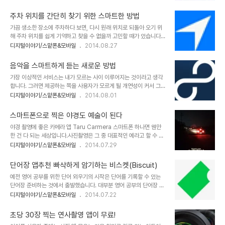
더러 비용이 들어가기도 하고, 설치를 해야 하는 어려움과 번거로움까
이 아닌 새로운 음악 창작의 바탕으로 이해하고 있다는 사실에서 악보
지... 그래서 조금 간단한 방법 한가지를 소개할까 합니다. 사실 소개해
가 지닌 성격을 좀 더 이해할 수 있습..
주차 위치를 간단히 찾기 위한 스마트한 방법
드리는 방법은 이미 많이 알려져 있고, 이미지 편집을 좀 한다는 분들
가끔 생소한 장소에 주차하다 보면, 다시 원래 위치로 되돌아 오기 위
도 자주 애용하는 것으로 압니다. 저역시 -좀 한다는 축에 끼진 못하지
해 주차 위치를 쉽게 기억하고 찾을 수 없을까 고민할 때가 있습니다.
만- 이미지 편집을 자주 하는 입장에서 간단히 이 방법으로 해결하는
대부분의 스마트폰에서 사용하는 지도 서비스 앱이라면 이렇게 저렇
디지털이야기/스맡폰&모바일
2014.08.27
경우가 종종 있습니다. 쉽게 해결하는 이미지 편집 방법...결론부터 말
게 응용해서 활용할 수 있지만 아이폰을 사용하신다면, 아이폰 기본 네
씀드리면, Pixlr(픽슬러)라는 이름만 기억하시면 됩니다. 스마트폰이
비만으로도 이를 보다 쉽고 편하게 해결 할 수 있습니다. 아이폰에서
든 PC든 무료로 쉽게..
음악을 스마트하게 듣는 새로운 방법
기본 지도앱으로 주차위치 기록하기 1아이폰에서 기본 지도앱을 열고
가장 이상적인 서비스는 내가 모르는 사이 이루어지는 것이라고 생각
이렇게 생긴 단추를 터치하여 현재 위치를 확인한 다음 현재 위치를 기
합니다. 그러면 제공하는 쪽을 사용자가 모르게 될 개연성이 커서 그런
록하기 위한 준비로 표시된 지점을 살짝 꾸~욱 눌러줍니다. 2상기 이
서비스를 누가 할까라는 생각이 들기도 하죠? 너무 받는 쪽의 입장만
디지털이야기/스맡폰&모바일
2014.08.01
미지 우측에 표시된 "현재 위치를 터치하고, 책갈피 추가를 선택한 후
생각하는 것 아니냐란 생각과 함께 말입니다. 제 답은 그건 지금 당장
기억하고자 하는 현재 주차위치를 입력하고 저장합니다. 저는 아래 이
생각하지 않아도 될뿐더러 그만큼의 뭔가가 있으니까 서비스하는 곳
미지와 같이 "삼성동 주차위치"로 저장..
스마트폰으로 찍은 야경도 예술이 된다
들은 많은 겁니다. 대표적으로 인터넷 관련 기업들이 그렇죠. 어쩌면
야경 촬영에 좋은 카메라 앱 Taru Carmera 스마트폰 하나면 웬만
오히려 그들이 어떻게 수익을 창출하는지 주의 깊게 알아야 할 필요가
한 건 다 되는 세상입니다.사진촬영은 그 중 대표적인 예라고 할 수 있
있다고 생각합니다. 암튼 그건 그렇구요. 유튜브 사용법 안내를 통해
습니다. 하지만 그럼에도 스마트폰으로 야경을 찍는 건 성능의 문제로
디지털이야기/스맡폰&모바일
2014.07.29
스마트한 음악 듣기 방법의 일환으로 맛보기 정도로 포스팅을 했었습
잘 찍히지 않을 거라 생각하는 분들이 의외로 많습니다. 그러나 그건
니다. 스마트 시대 음악을 즐기는 새로운 방법 1, 2 그런데, 유튜브는
스마트폰의 특성을 모르기 때문입니다. 앱 하나면 스마트폰으로 찍는
음악만을 대상으로 하지 않습니다. 오..
단어장 앱추천 빠삭하게 암기하는 비스켓(Biscuit)
야경도 예술이 됩니다. 괜찮은 앱 하나만 설치해 사용해도 사진 결과물
예전 영어 공부를 위한 단어 외우기의 시작은 단어를 기록할 수 있는
이 달라지는 걸 아는 이들은 좋은 카메라 앱을 찾아 모으고 특성에 맞
단어장 준비하는 것에서 출발했습니다. 대부분 영어 공부의 단어장 만
게 활용하기도 합니다. 저 역시 가장 많이 보유한 앱이 사진 관련 앱입
들기는 아래 이미지와 같았을 겁니다. 이미지 출처: 공부의 신
디지털이야기/스맡폰&모바일
2014.07.22
니다. 아래는 석달 전 쯤 Taru Camera 앱으로 촬영한 어느 시골 마
gongsin.com 그런데, 공신닷컴 강성태 대표가 지금도 추천하는 단
을 주변의 야경입니다. 촬영한 앱은 iOS용 Taru Camera라고 하는
어장 만드는 법을 보면 참 좋은 방법이란 생각을 하게 됩니다. 이미지
2.99달러 ..
초당 30장 찍는 연사촬영 앱이 무료!
출처: 공부의 신 gongsin.com 하지만, 지금은 스마트 시대입니다.