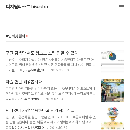
디지털리스트 hisastro
인터넷 검색
6
구글 검색만 써도 왕초보 소린 면할 수 있다
그냥 하는 소리가 아닙니다. 많은 사람들이 사용한다고 다 좋은 건 아
니거든요. 국내 인터넷 검색엔진 시장 점유율을 볼 때 네x버는 정말 네
버 할 정돕니다. 하지만 아는 이들은 다 아는 사실인데, 검색 품질이 좋
디지털이야기/스맡초보길잡이
2016.08.30
으냐... 것도 아닙니다. 헐뜯고자 쓰는 글이 아니기에 톤을 달리해 말씀
드리면, 말 그대롭니다. 만일 스스로 디지털에 익숙하지 않지만 좀 잘
마술 한번 배워봅시다
쓰고 싶다는 생각을 하신다면 검색을 잘 활용하시란 말씀을 먼저 드립
디지털 시대라 가능한 일이라 하지 않을 수 없습니다.이전 포스트에서
니다. 그 자세한 내용은 아래 링크에 남겨 두었습니다. 스마트폰 왕초
이야기 했던 것이기도 한데요. 정말 찾아 보면 인터넷에는 하고자 하는
보를 벗어나고 싶다면 이것만은 꼭!! 검색 활용을 잘 하기 위해서는 어
대부분의 참고할 만한 자료가 적잖이 존재합니다. 그것도 입맛에 따라
디지털이야기/추천 동영상
2015.06.13
디서 검색해야 하는지의 결정... 과 그에 따른 습관이 아주 중요합니다.
고를 수도 있을 정돕니다. 생각한 대로 표현하는 재밌는 디지털 세상인
마치 좋은 요리를 하기 위해 적절한 도구가 필요한 것처럼 말이죠. 그
터넷이 가장 유용하다고 생각되는 건... 말하고자 하는 것과는 좀 진지
인터넷 검색을 ..
인터넷이 가장 유용하다고 생각되는 건...
한 내용인데... 잠시 참고로 언급하자면 15세 소년이 -잡스옹까지 잠
인터넷이 활성화 된 환경이 좋은 건 여러가지.. 아니 수를 헤아릴 수 없
들게 했던 그 무시 무시한- 췌장암 진단기를 개발했다는 소식이 있었
을 만큼 많습니다. 물론, 이를 아직 제대로 받아들이려 하지 않고 폐해
죠? 그 소년에 따르면 자기 자신이 단지 그냥 똑똑해서 개발할 수 있던
가 더 많다고 생각하는 경우도 있을 테지만... 정보의 교류, 소통... 이
디지털이야기/스맡초보길잡이
2014.10.29
것이 아니라 인터넷 검색을 통해 적절한 자료를 얻을 수 있었고... 네트