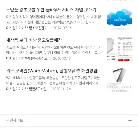
모든 건 무언가 알고 깨닫는 과정이라고 할 수 있습니다. 인터넷이 없
워크를 기반으로 한 사람들과의 소통이 만들어낸 결과라는 겁니다. 이
었던 시대로 보자면 뭔가 알고 싶어도 혼자서 어떻게 할 수 없는 상황
미지 출처: www.ga..
스맡폰 왕초보를 위한 클라우드서비스 개념 뽀개기
이 대부분이었을 겁니다. 또한 알고 싶다고 해서 아무나 범접하기 힘든
디지털의 시작이 영어권이다 보니 대부분의 용어가 영어일 수 밖에 없
것이 더 많았습니다. 하지만 인터넷이 활성화된 지금은 마음 먹기에 따
고, 그것이 디지털에 대한 접근을 가로막는 요인이 되기도 합니다. 스
라 누구나 쉽게 알 수 있고 접근 가능해 진 것이 정말 많습니다. 세계
마트폰 왕초보인 경우라면 더더욱 그렇습니다. 매번 노파심에 말씀드
디지털이야기/스맡초보길잡이
2014.07.16
유수의 대학에서 공개적으로 강의를 인터넷에 올리고 어느 누구라도
립니다만, 스마트폰 왕초보라는 말에 오해는 없으셨으면 합니다. ^^;
들을 수 있도록 하고 있는 것은 그 한가지 예라고 할 수 있습니다.과거
클라우드서비스(Cloud Service)라는 것이 보편화된지도 꽤 오랜
엔 상상 조차 ..
새상품 보다 비싼 중고알뜰매장
시간이 흐른 것 같습니다. 하지만 일반적으로 대부분의 사람들이 그 개
중고를 살때도 시세는 꼭! 확인하세요!! 이런 것도 유용한 상식이어야
념을 명확하게 이해했는지는 별개의 문제입니다. 디지털 IT에 조금이
하나라는 생각이 듭니다만, 누구나 겪을 수 있는 일이란 점에서 -특히
라도 관심이 있는 분들이라면 대부분 알고 있을 내용일테지만, 그렇지
절약이 몸에 익숙하신 부모님들께- 저의 부모님께서 당할? 뻔한 경험
디지털이야기/유용한생활정보
2010.10.19
않은 경우라면 좀 막연하게 알랑말랑 한 정도이지 않을까요? 이미지
담을 말씀드리려고 합니다. 다음은 얼마 전 주말, 본가엘 다녀오면서
출처: hookflash.com 용어의 이해 클라우드서비스라는 것도 디지
실제 겪었던 내용의 일부입니다. 이름만 알뜰매장? 본가에 찾은 저에
털 용어입니다. 그런데, 클라우드..
워드 모바일(Word Mobile), 실행오류時 해결방법!
게 어머님께서는 그간 어머님의 일상에서 경험하신 일들을 말씀을 하
Word Mobile, 실행오류時 해결방법!! 조만간 윈도7 처럼 7이라는
시면서 자연스럽게 작은 빨래감들을 간단히 해결할 수 있는 미니 세탁
이름이 명명된 윈도 모바일7이 선보일 예정이라고 하면서 여러모로
기가 필요했고, 이틀 전인가 적당한 제품을 인근 알뜰매장에서 찾았고
개선된 모습일 것임을 MS가 시사하고 있긴 합니다만... 어느정도의 획
디지털이야기/스맡폰&모바일
2010.01.26
하셨습니다. 어머님 딴엔 내심 좋은 물건 싸게 구매할 수 있게 되었다
기적인 모습이 될지... 그래서 아이폰이나 안드로이드에 얼마나 비견될
고 생각하셨던 것 같았습니다. 저도 그렇게 말씀하시는 어머님의 말씀
수 있을지 기대 아닌 기대를 가지고 있습니다. 워낙 윈도 모바일 6.5
에 특별히 문제가 있을 것이란 생각은 하..
까지 실망스러운 모습이었기에... ▲ 윈도 모바일 7의 로고로 알려진
이미지현재, 저의 옴냐에도 이 로고를 사용하고 있습니다. ^^ 현재 윈
도 모바일용 스마트폰 사용자들이 생각하는 윈도 모바일의 가장 큰 공
통된 문제인식 중 하나는 메모리 부족일 겁니다. MS가 데스크탑에서
관련사이트
의 메모리 문제는 결국 양으로 승부를 걸고, 제조사들이 따라와주면서
그만큼 효과를 보았지만,..