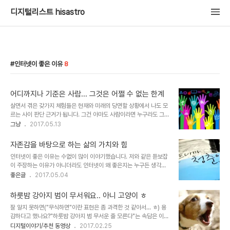
디지털리스트 hisastro
인터넷이 좋은 이유
8
어디까지나 기준은 사람... 그것은 어쩔 수 없는 한계
살면서 겪은 갖가지 체험들은 현재와 미래의 당면할 상황에서 나도 모
르는 사이 판단 근거가 됩니다. 그건 아마도 사람이라면 누구라도 그럴
것이라고 생각합니다. 여기서 체험이란 그 형태와 종류 혹은 성격들이
그냥
2017.05.13
다양하여 어떤 것을 체험이라 하고 아니다를 구분하긴 어렵다고 생각
합니다. 이를 테면 "체험하러 간다"라는 말에서 느껴지는 그런 것만이
자존감을 바탕으로 하는 삶의 가치와 힘
체험이라고 할 수는 없다는 겁니다. 또한 구분하자면 끝이 없을 테구
인터넷이 좋은 이유는 수없이 많이 이야기했습니다. 저와 같은 듣보잡
요. 직간접적이라는 말을 붙여 사용할 땐 그 범위는 산정하기 어려울
이 주장하는 이유가 아니더라도 인터넷이 왜 좋은지는 누구든 생각할
만큼 확대됩니다. 지식정보 사회라고 하는 인터넷을 대명사로 하는 현
수 있을 겁니다. 그런데, 이런 건 좀 다른 측면이라고 생각합니다. 일반
좋은글
2017.05.04
재의 네트워크 환경에서는 더더욱 그렇습니다. 지식정보 사회...되돌아
적으로 뭐~ 한 척한다고 할까요? 그런 게 있다 하더라도 대부분의 경
보면 한마디로 단정 짓긴 어려워도 인류 역사는 수많은 형태로 이어온
우 직접적이지 않기 때문에 어떤 사안들을 감정이 개입되지 않으면서
지식과 정보의 기록이라고 할 수 있습니..
하룻밤 강아지 범이 무서워요.. 아니 고양이 ㅎ
도 받아들일 수 있다는 점입니다. 특히 참고하고자 하는 경우 정말 좋
잘 알지 못하면("무식하면"이란 표현은 좀 과격한 것 같아서... ㅎ) 용
다고 생각합니다. 단, 그러기 위해서는 충동구매처럼 휘둘리는 마음이
감하다고 했나요?"하룻밤 강아지 범 무서운 줄 모른다"는 속담은 이를
어서는 안 된다는 겁니다. 이것이 쉽지 않은 게 인터넷이라는 공간이,
비유하는 말이기도 할 겁니다. 개가 짖는 이유에 대해 저만 그렇게 느
디지털이야기/추천 동영상
2017.02.25
아니 현 세상이 지닌 구조적 문제가 사람을 혹하게 만드는 성향이 많아