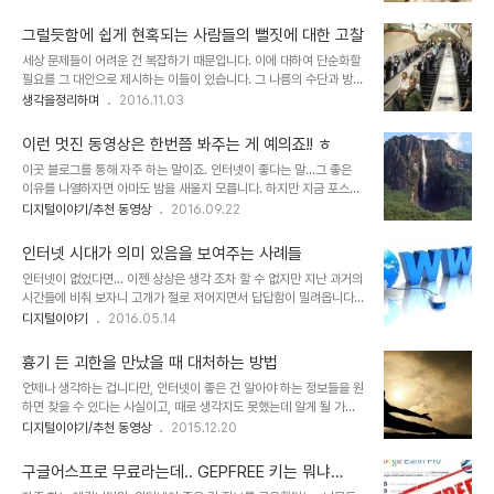
끼는 건지 모르겠으나 반려견과 함께 생활하는 분들 혹은 그냥 개를 키
서 뭔가 있어 보이고 따라 해야만 할 것 같은, 그러지 않으면 뭔가 잘
우거나 가까이서 관심 있게 보셨다면 그런 생각이 드셨을지도 모르겠
못 될지 모른다고 하는 강박이나 ..
그럴듯함에 쉽게 현혹되는 사람들의 뻘짓에 대한 고찰
습니다. 많은 경우에 개가 짖는 건 맞닥뜨린 상황을 무서워하기 때문이
세상 문제들이 어려운 건 복잡하기 때문입니다. 이에 대하여 단순화할
라고 말이죠. 뭐~ 이걸 모든 개가 그래서 짖는다고 일반화시킬 순 없을
필요를 그 대안으로 제시하는 이들이 있습니다. 그 나름의 수단과 방안
것이고, 그런 이유를 설명하려고 하는 건 더더욱 아닙니다. 인터넷이
제시로 받아들이는 것이라면 모를까 복잡한 문제를 단순화하는 것이
생각을정리하며
2016.11.03
좋은 건 무엇보다 정보를 접하고, 접한 그 정보를 내 구미에 맞게 수취
능사라는 듯 그럴듯한 논리와 예를 제시하는 이들의 주장은 받아들이
선택하여 활용할 수 있다는 점이라고 생각합니다. 특별한 의미는 없지
기 힘듭니다. 무엇보다 그것이 자칫 왜곡을 불러올 수 있다는 점 때문
만 하룻밤 강아지라는 걸..
이런 멋진 동영상은 한번쯤 봐주는 게 예의죠!! ㅎ
입니다. 경험주의적 관점은 아니지만 많은 문제의 출발은 잘못된 이해
이곳 블로그를 통해 자주 하는 말이죠. 인터넷이 좋다는 말...그 좋은
에서 비롯된다는 것이 살면서 체득한 한 가지 중요한 사실입니다. 그중
이유를 나열하자면 아마도 밤을 새울지 모릅니다. 하지만 지금 포스팅
하나가 (제가 자주 언급하는 것입니다만) 사람들은 그럴듯한 것을 사
을 하면 한 가지 확실한 건 내가 보고 싶은 동영상을 마음껏 찾아볼 수
디지털이야기/추천 동영상
2016.09.22
실로 받아들이는 오류에 잘 빠지더라는 겁니다. 그리고 때때로 아주 심
있다는 점 역시 인터넷이 좋은 이유 중 빼놓을 수 없는 요소라고 생각
각한 일까지 벌어지곤 하죠. 이미지 출처: CIO.com 이제 인류는 새
합니다. 이미지 출처: www.bbc.com 예전 같으면 직접 가서 보질
로운 포스트 기계화(기존 기계와는 엄..
인터넷 시대가 의미 있음을 보여주는 사례들
않는다면 방송에서 보여줘야만 볼 수 있고, 그것도 그 시간이 허락되었
인터넷이 없었다면... 이젠 상상은 생각 조차 할 수 없지만 지난 과거의
을 때나 가능했던 얘깁니다. 물론, 인터넷이 보편화 되기 전 좀 앞서간
시간들에 비춰 보자니 고개가 절로 저어지면서 답답함이 밀려옵니다.
다는(?) 이들이 괜찮은 방송 프로그램을 시간대에 맞춰 비디오 녹화라
지금도 여전해 보이긴 하나 과거와 비교해 정보의 상호작용이 일방향
디지털이야기
2016.05.14
는 기술로 비디오 테잎에 저장해 두었다가 보긴 했었지만 그럴 수 있는
에서 다방향으로 변화되었고, 그 흐름이 소수가 아닌 다수 대(vs) 다수
이들은 소수에 불과했고, 그렇게 볼 수 있는 영상의 수 또한 많지 않았
라는 건 앞으로 더 많은 변화를 예상케 합니다. 물론 긍정적 방향으로
습니다. 하지만 ..
흉기 든 괴한을 만났을 때 대처하는 방법
말이죠. 이미지 출처: www.meetup.com 인터넷 시대 이전과 비교
언제나 생각하는 겁니다만, 인터넷이 좋은 건 알아야 하는 정보들을 원
해 가장 큰 변화라고 하면 상호작용에 의한 권위의 중화 또는 진정한
하면 찾을 수 있다는 사실이고, 때로 생각지도 못했는데 알게 될 가능
권위의 출현이라고 생각합니다. 집중된 소수의 의견, 그것도 일방적으
성이 많다는 점입니다. 아마도 지금 소개해 드리는 동영상도 그런 예가
디지털이야기/추천 동영상
2015.12.20
로 전파되던 시절에 비해 다수의 논리가 다방향에 동시 다발적으로 이
되지 않을까 합니다. ^^ 이미지 출처: bobbyrubio.blogspot.com
루어지는 지금의 인터넷 환경이 그저 그럴듯한 주장만으로는 쉽게 통
이미지 출처: www.budointernational.org 제목 그대로입니다.
할 수 없도록 만들었기 때문입..
구글어스프로 무료라는데.. GEPFREE 키는 뭐냐
칼을 든 괴한을 만났을 때 대처하는 방법... 그것도 무예 고수가 전수하
고??!