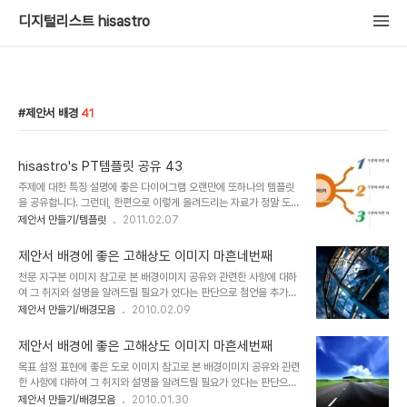
디지털리스트 hisastro
제안서 배경
41
hisastro's PT템플릿 공유 43
주제에 대한 특징 설명에 좋은 다이어그램 오랜만에 또하나의 템플릿
을 공유합니다. 그런데, 한편으로 이렇게 올려드리는 자료가 정말 도움
이 될까? 회의가 들기도 합니다. 분명 페이지뷰를 확인해 보면 그 수치
제안서 만들기/템플릿
2011.02.07
가 적지 않음에도... 템플릿 및 제안서 배경에 대한 포스트들에는 댓글
등 그 소통의 결과가 그리 많지 않다는 점에 있어서... 별 시덥지 않은
제안서 배경에 좋은 고해상도 이미지 마흔네번째
자료이기에 그냥 왔다가 보고 별거 아니군 하고 떠나 버렸기 때문은 아
천문 지구본 이미지 참고로 본 배경이미지 공유와 관련한 사항에 대하
닌가 싶기도 하고... 이런 생각을 갖으면 안되는데... ^^ 그러나 어느 분
여 그 취지와 설명을 알려드릴 필요가 있다는 판단으로 첨언을 추가합
들께는 도움이 분명될 것이라는 생각을 하면서도... 살~짝 그 소통에
니다. 처음 제안서와 관련한 포스팅을 주제로 설정하고 블로그에 글을
제안서 만들기/배경모음
2010.02.09
대한 욕심이 생기는 건 아무래도 블로깅을 하는 이유 중 그것이 작지는
올리게 되면서 이미지 공유를 생각했고, 저작권 등 여러 고민되는 요소
않을 것이기 때문입니다. 혹, 자료를 보시고 괜찮다 싶어 가실때, 작은
가 있었습니다. 이에 대한 내용을 처음 "제안서 배경에 좋은 이미지"라
응원의 한..
제안서 배경에 좋은 고해상도 이미지 마흔세번째
는 시리즈 제목으로 이미지들을 올리기 시작하면서 그 첫번째 글 "제
목표 설정 표현에 좋은 도로 이미지 참고로 본 배경이미지 공유와 관련
안서 배경에 좋은 고해상도 이미지 하나"에서 저의 생각을 밝혀 놓았
한 사항에 대하여 그 취지와 설명을 알려드릴 필요가 있다는 판단으로
습니다. 어떤 내용인지 한번 보시길 부탁드립니다. (_ _) 내용은 그리
첨언을 추가합니다. 처음 제안서와 관련한 포스팅을 주제로 설정하고
제안서 만들기/배경모음
2010.01.30
길지 않습니다. ^^ 이미지 출처: interfacelift.com ▣ 멋진제안서