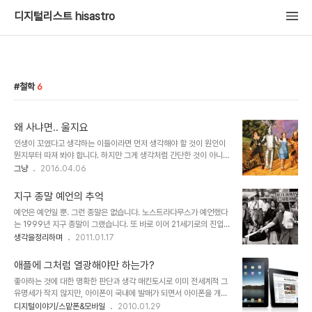
디지털리스트 hisastro
철학
6
왜 사냐면.. 울지요
인생이 꼬였다고 생각하는 이들이라면 먼저 생각해야 할 것이 원인이
뭔지부터 따져 봐야 합니다. 하지만 그게 생각처럼 간단한 것이 아니어
서 자칫 엄한 것을 원인이라 지목하기도 합니다. 그건 또다른 문제로
그냥
2016.04.06
비화될 수도 있죠. 그래서일까요? 세상살이가 힘들다 생각하는 이들
다수가 원인으로 지목하는 건 금전적인 것에 있습니다. 때문에 흙수저
지구 종말 예언의 추억
입장에서 금수저는 그저 부러운 대상입니다. 그러나 금수저가 행복한
예언은 예언일 뿐. 그런 종말은 없습니다. 노스트라다무스가 예언했다
지의 문제는 달리 볼 사안인 것 같습니다. 뭐~ 여건적으로야 흙수저라
는 1999년 지구 종말이 그랬습니다. 또 바로 이어 21세기로의 진입
생각하는 이들 보다 훨씬 더 행복할 것 같아 보이는 건 분명한 사실입
에 따른 컴퓨터 버그에서 파생될 여러 문제들을 묶어 당장이라도 어찌
생각을정리하며
2011.01.17
니다만... 이걸 웃기다고 해야할지 모르겠으나.. 뭐~ 우선 웃기다고 치
될 듯했던 Y2K(2천 년)의 기억도 그랬구요. 10년의 세월도 더 지난
고, 알수 없는 것이 있습니다. 그 행복할 것 같은데.. 도통 행복해 보이
지금에서 그때 일들을 돌아보면 우습기도 하고 기분 묘하게 착잡해지
지 않는 금수저들.. 그들의 ..
애플에 그처럼 열광해야만 하는가?
기도 합니다. 물론 사회적으로 표면화되어 일어났던 일들뿐만 아니라
좋아하는 것에 대한 명확한 판단과 생각 매킨토시로 이미 전세계적 그
소소하게 웃지 못할 촌극으로 종결된 사이비 종교들의 사건들도 우리
유명세가 작지 않지만, 아이폰이 국내에 발매가 되면서 아이폰을 개발
가 모르는 사이에 적잖이 있었을 겁니다. 끝없이 이어지는 종말 예언
하여 판매하는 기업 애플에 대한 관심 또한 더욱 높아졌습니다. 더우기
디지털이야기/스맡폰&모바일
2010.01.29
1992년, 다미신인가 다미선인가라고 하는 일부 기독교 종파 -기독교