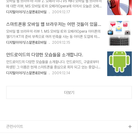
모바일 웹 브라우저! 리뷰 2. 오페라 미니 v5 베타 모바일 웹 브라우저
련된 내용들은 글로 표현하기 보단 그냥 그대로 이미지와 실제로 보실
에 대한 리뷰, MS 모바일 IE와 오페라Opera에 이어서 오늘은 오페
수 있도록 링크를 걸도록 하겠습니다. 그리고 또 구글에서 보내온
라 미니와 도로시Dorothy 모바일 웹 브라우저를 사용했던 경험과 느
디지털이야기/스맡폰&모바일
2009.12.17
SMS... 이건 지난 11월 진행했던 구글 검색대회 참가상이라는 티셔츠
낌을 바탕으로 글을 올리도록 하겠습니다. 아무래도 지난번 포스트 보
를 보내주기 위한 문자 확인 문자로 이미 알았던 것이긴 하지만, 그저
다는 글이 많이 간결해지지 않을까 생각하는데, 모르겠습니다. ^^ 오페
흐믓한 마음이 듭니다. 잊지..
스마트폰용 모바일 웹 브라우저는 어떤 것들이 있을
라 미니 Opera mini 현재까지 확인된 바로 옴니아2의 경우엔 웹서
까?
모바일 웹 브라우저 리뷰 1. MS 모바일 IE와 오페라Opera 아이폰의
핑 프로그램을 실행하면 로딩 중에 오페라 미니라는 로고가 확실하게
열기가 KT의 준비 부족으로 여러 빈축을 사는 등 아이폰 도입에 따른
보입니다. 따라서 옴니아2에 설치되어 있는 웹서핑은 "오페라 미
관심 만큼 그 불협화음도 적지 않았던 것 같습니다. 하지만, 아이폰에
디지털이야기/스맡폰&모바일
2009.12.15
니"구나라는 것을 알 수 있습니다. 하지만, 지난번 리뷰의 나니님 댓글
기다리며 극적으로 맞이하게 된 매니아층의 아이폰에 대한 사랑은 식
을 통해서도 알수 있듯이 옴니아에 있는 웹서핑의 경우는 이전 wipi플
을 줄 모르는 듯 합니다. 그리고 이제 그 열기는 여타의 나라들에서 그
렛폼에서 프로그램을 만..
안드로이드의 다양한 모습들을 소개합니다.
랬듯이 서서히 우리나라도 스마트폰의 대중화라는 방향으로 이어지고
안드로이드의 다양한 모습들을 소개합니다. 안드로이드, 구글로부터
있어 보입니다. ▲ 과거 데스크탑 PC에서 하던 모든 일을 이제는 모
파생된 그 이름은 현재 스마트폰을 중심으로 회자 되고 있는 중입니다.
바일로 한다! 그렇습니다. 이제 스마트폰이 중심이 되는 모바일 시대가
하지만, 얼마 전 "안드로이드가 가져올 사회변혁!"이라는 포스트에서
디지털이야기/스맡폰&모바일
2009.12.14
시작되고 있는 겁니다. 그렇다면, 모바일 시대의 핵심적 도구가 될 스
언급했듯이 안드로이드는 다양한 모습으로 우리들에게 다가올 것이
마트폰에서 중심이 되는 기능으로써 그 사용의 빈도가 가장 많을 것으
며, 시작은 안드로이드라는 이름으로 시작되었지만, 진정한 인간 중심
로 예상되는 것으로 가장 첫..
의 공존과 공유로써 함께하는 세상의 바탕이 되리라 생각하고 있습니
더보기
다. ▲ Android 공식 Logo 및 마스코트 재밌는 사실은 이미 벌써
안드로이드와 관련된 여러 다양성에 대한 이야기들이 기사화되고 있
으며, 그 다양한 안드로이드의 모습에 대한 기본 로고를 수많은 사람들
이 변형된 모습으로 안드로이드의 로고 및 마스코트를 편집에 편집을
거듭하여 나름대로의 귀엽고 재밌는 모습으로 매일..
관련사이트