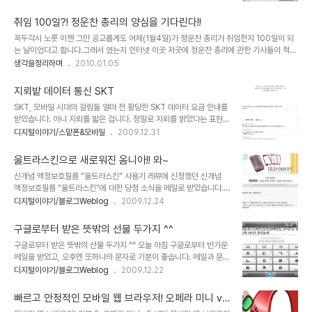
그 및 카페 게시판들의 html 에디터에서도 기본적으로 특수기호 입력
참 괜찮은 생각이 아닌가 합니다. 그런데, 문제는 달력을 만든다는 것
이 가능하도록 대부분 되어 있어서 별다른 어려움 없이 사용할 수 있기
이 우선 어렵지 않을까 생각을..
취임 100일?! 정운찬 총리의 양심을 기다린다!!
도 합니다. 하지만, 간혹 문서 프로그램 이외에 또는 웹상에서의 이러
꼭두각시 노릇 이젠 그만 공교롭게도 어제(1월4일)가 정운찬 총리가 취임한지 100일이 되
한 기능을 제공 -그렇다고 해서 웹상의 html에디터가 (특히 블로그
는 날이었다고 합니다.그래서 였는지 인터넷 이곳 저곳에 정운찬 총리에 관한 기사들이 적지
글쓰기 에디터... 텍스트큐브 포함) 만족할만한 수준의 특수기호 들을
않았던 것이었나 봅니다.그리고 그 "100"이라는 숫자와 연계한 세종시 문제는 이제 정운찬
생각을정리하며
2010.01.05
제공하지는 않기 때문에 웹상의 글 또는 블로그의 포스트 편집에 있어
총리의 트레이드마크가 된 듯 보입니다. 연일 정부의 대변자로 최일선에서 고군분투하는 그
서도 아주 유용하게 사용될 수 있습니다.- 하지 않는 때에는 특수기호
의 모습을 보면, 헤세의 소설에서 데미안의 어린시절 어리석었던 일면을 보는 듯 하기도 하
를 입력하고자 하는데, 그 방법을 몰라서 ..
지뢰밭 데이터 통신 SKT
고, 수많은 과거 속에서 배반을 한 자가 새로운 반대의 세상에서 보다 인정 받기 위해 그러지
SKT, 모바일 시대의 걸림돌 얼마 전 황당한 SKT 데이터 요금 안내를
않아도 될 모습까지 하며 오버하는 것 같기도 합니다.마치 자신이 엄청난 힘을 지니게 될 것
받았습니다. 아니 지뢰를 밟은 겁니다. 정말로 지뢰를 밝았다는 표현이
이나 아니면, 그러고자 하는 의지가 있기 때문에 그런 것인지 약간은 안쓰러워 보입니다...
딱 들어 맞는다는 생각입니다. 약 3분가량 사용하고 데이터 통화 사용
디지털이야기/스맡폰&모바일
2009.12.31
금액이 4만원이 넘었다는 문자메시지를 받았으니... -데이터 량을 생
각할 수 있는 상황도 아니라서... 그 용량에 대한 건 생각하지 못함.-
울트라스킨으로 새로워진 옴니아!! 와~
그것도 내가 사용한 건지도 모른채로... 그렇게... ▲ 3분가량 사용하
신개념 액정보호필름 "울트라스킨" 사용기 레뷰에 신청했던 신개념
고 청구된 4만6천원 가량의 과금에 대해 철회를 요구하여 해결된 데
액정보호필름 "울트라스킨"에 대한 당첨 소식을 메일로 받았습니다.
이터 요금 잘못 청구되거나 부당한 과금에 대해서는 철저하게 대응하
그리고 몇일 후 등기로 도착해 있더군요. ^^ 기분이 너무 좋았습니다.
디지털이야기/블로그Weblog
2009.12.24
고 요구해야 합니다!!! 물론 고객센터에 전화를 걸어 다행히도 큰 문제
정말로... ^^ 처음에 사진을 보고서 생각했던 것과는 조금 달랐습니다.
없이 지뢰를 잘 제거할 수 있었습니다만, 이를 모르고 그냥 당연히 그
기존의 보호필름 보다 두깨가 두꺼울 것이라고 생각했었는데... 그냥
래야만 하는 줄 알..
구글로부터 받은 뜻밖의 선물 두가지 ^^
투명했던 기존의 보호필름에 디자인이 가미된 제품임을 알았습니다.
구글로부터 받은 뜻밖의 선물 두가지 ^^ 오늘 아침 구글로부터 반가운
▲ 레뷰로부터 받은 신개념 액정보호필름 "울트라스킨" 4종 이미지
메일을 받았고, 오후엔 또하나의 문자로 기분이 좋습니다. 메일과 문자
컷 그래도 기존 보호필름을 제거하고 울트라스킨을 부착하니 밋밋했
는 저뿐만 아니라 많은 분들이 받으셨으리라 생각 합니다. 이미 몇분의
디지털이야기/블로그Weblog
2009.12.22
던 옴니아가 새로워진 느낌입니다. 아래 이미지를 첨부해 봅니다. 기존
포스트가 올라오고 있는 것을 보면... 메일의 선물에 대한 내용은 구글
의 제 옴니아와 울트라스킨을 적용한 옴니아를 한번 비교해보시고어
애드센스와 관련있어 보이며, 사회적인 기부문화의 연쇄적 반응에 기
떤지를 직접 판단해 보시지요. ▲ 울트라스킨 ..
빠르고 안정적인 모바일 웹 브라우저! 오페라 미니 v5
여하고자 하는 뜻?이 담겨 있는 듯 합니다. 구글에서 보내온 선물과 관
베타!!