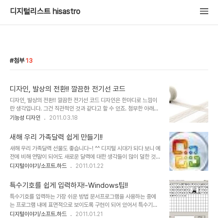
디지털리스트 hisastro
첨부
13
디자인, 발상의 전환!! 깔끔한 전기선 코드
디자인, 발상의 전환!! 깔끔한 전기선 코드 디자인은 한마디로 느낌이
란 생각입니다. 그건 직관적인 것과 같다고 할 수 있죠. 첨부한 아래의
디자인 이미지들만 보더라도 어떻게 적용되는지 바로 감이 옵니다. 그
기능성 디자인
2011.03.18
야말로 디자인의 힘이라고 할 수 있는 아주 좋은 예가 아닌가 싶습니
다. 이 디자인을 잘만 응용하면 컴퓨터 주위의 온통 지저분하니 너저분
새해 우리 가족달력 쉽게 만들기!!
하게 널려진 전기선들도 그냥 한번에 깔끔히 정리될 수도 있겠다는 생
새해 우리 가족달력 선물도 좋습니다~! ^^ 디지털 시대가 되다 보니 예
각이 들었습니다. 생각과 발상의 전환이라는 건 진정으로 이런 것이 아
전에 비해 연말이 되어도 새로운 달력에 대한 생각들이 많이 덜한 것은
닐까 합니다. 형광등의 발전과정을 보면서 최근 가정에 설치되는 삼파
사실입니다. 하지만, 노무현 대통령 기념 달력이라던지, 무한도전 등
디지털이야기/소프트.하드
2011.01.22
장 뿐만아니라 요즘 일반 형광등이 설치된 형태와 과거 갓이 씌어져 있
방송 프로그램을 통해 판매되는 의미가 있는 달력에 대한 관심과 인기
던 형광등의 차이를 보면 과연 그 발전이란 적절한 시간이 반드시 필요
는 적지 않아 보입니다. 또한 예전과는 다르게 나만의 달력이랄까요?
한 건지 모른다는 생각을 하지 않을 ..
특수기호를 쉽게 입력하자!-Windows팁!!
색다른 멋과 재미를 가지고 새해 달력을 만들고자 하는 마음들은 과거
특수기호를 입력하는 가장 쉬운 방법 문서프로그램을 사용하는 중에
보다 더하지 않나 생각됩니다. 그래서 요즘은 달력도 맞춤형으로 제작
는 프로그램 내에 표면적으로 보이도록 구현이 되어 있어서 특수기호
해주는 곳들이 많이 있지요. 하지만 이렇게 별도의 돈을 들이는 것 말
를 입력하는데 별다른 어려움이 없습니다. 또한 대부분의 웹상의 블로
디지털이야기/소프트.하드
2011.01.21
고 직접 달력을 만들어 가족 친지들에게 작은 선물로 나누어 주는 것도