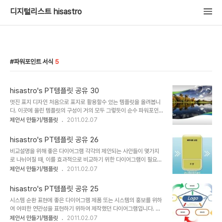
디지털리스트 hisastro
파워포인트 서식
5
hisastro's PT템플릿 공유 30
멋진 표지 디자인 처음으로 표지로 활용할수 있는 템플릿을 올려봅니
다. 이곳에 올린 템플릿의 구성이 거의 모두 그렇듯이 순수 파워포인트
로 제작되었기 때문에 도형서식에서 채우기의 그림 또는 질감채우기
제안서 만들기/템플릿
2011.02.07
를 통하여 배경 이미지를 언제든 바꾸어 가면서 변화된 표지로 활용하
실 수 있습니다. 얼마 전 "토샵의 펜촉툴 기능을 파워포인트에서 사용
hisastro's PT템플릿 공유 26
하자"라는 글에서 설명드렸던 점편집을 통하여 부드럽고 자연스러운
비교설명을 위해 좋은 다이어그램 각각의 제안되는 사안들이 몇가지
곡선을 표현할 수 있었습니다. 대부분 이러한 형태의 작업은 포토샵에
로 나뉘어질 때, 이를 효과적으로 비교하기 위한 다이어그램이 필요한
서 해결을 하고 파워포인트에서는 그림으로 불러와 붙이는 형태였는
경우가 종종있습니다. 그런 경우 사용하면 좋은 다이어그램 템플릿입
제안서 만들기/템플릿
2011.02.07
데... 파워포인트에서 한번에 작업을 끝내고 용량도 보다 작게 할 수 있
니다. 상업용이 아니라면 마음껏 사용하셔도 좋습니다. 그렇지만, 따뜻
다는 면에서 효율성 제고에 많은 도움이 된다는 생각입니다. 제목 등
한 댓글(또는 트랙백).. 남겨주시길... ^^ 템플릿의 배포는 원칙적으로
표기해야할 위치에 대해서는 일부러 삽입을 하지 않았..
hisastro's PT템플릿 공유 25
이곳 블로그에서만 하도록 하겠습니다. 물론 hisastro's 템플릿의 주
시스템 순환 표현에 좋은 다이어그램 제품 또는 시스템의 홍보를 위하
소를 링크로 알려주신다면, 소통 차원으로 감사히 생각하겠습니다.변
여 어떠한 연관성을 표현하기 위하여 제작했던 다이어그램입니다. 그
형된 형태로 수정하시는 경우에 있어서는 되도록 재공유를 부탁드리
동안 이곳에 올렸던 제안서 템플릿을 보신 분들은 아시겠지만 제안서
제안서 만들기/템플릿
2011.02.07
며, 템플릿의 출발에 대한 명시를 해주시길 부탁드립니다. ※ 참고로 템