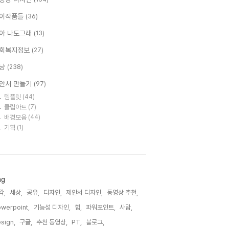
이작품들
(36)
아 나도그래
(13)
회복지정보
(27)
냥
(238)
안서 만들기
(97)
템플릿
(44)
클립아트
(7)
배경모음
(44)
기획
(1)
ag
각,
세상,
공유,
디자인,
제안서 디자인,
동영상 추천,
werpoint,
기능성 디자인,
힘,
파워포인트,
사람,
sign,
구글,
추천 동영상,
PT,
블로그,