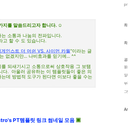
pr
최
한가지를 말씀드리고자 합니다.
☺
최
근
글
나는 소통과 나눔의 전파입니다.
과
고 할 수 도 있습니다.
인
최
기
게인스트 더 머쉰 VS. 사이먼 카월
"이라는 글
글
없겠지만... 나비효과를 믿기에... ^^
공
미를 되새기시고 소통으로써 상호작용 그 보탬
블
니다. 아울러 공유하는 이 템플릿들이 좋은 의
일
하는데 방법적 도구가 된다면 이보다 좋을 수는
부
그
Ar
tro's PT템플릿 링크 썸네일 모음
▣