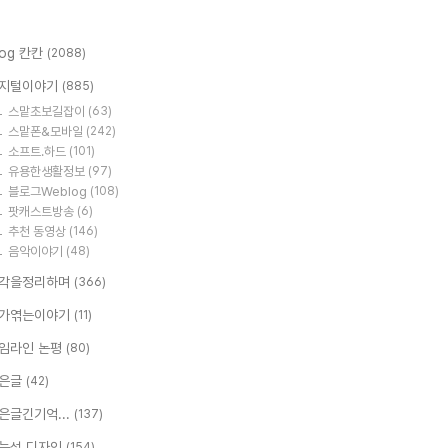
log 칸칸
(2088)
지털이야기
(885)
스맡초보길잡이
(63)
스맡폰&모바일
(242)
소프트.하드
(101)
유용한생활정보
(97)
블로그Weblog
(108)
팟캐스트방송
(6)
추천 동영상
(146)
음악이야기
(48)
각을정리하며
(366)
가엮는이야기
(11)
임라인 논평
(80)
은글
(42)
은글긴기억...
(137)
능성 디자인
(154)