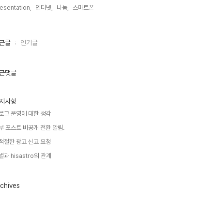
esentation,
인터넷,
나눔,
스마트폰,
근글
인기글
근댓글
지사항
로그 운영에 대한 생각
부 포스트 비공개 전환 알림.
적절한 광고 신고 요청
별과 hisastro의 관계
chives