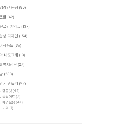
임라인 논평
(80)
은글
(42)
은글긴기억...
(137)
능성 디자인
(154)
이작품들
(36)
아 나도그래
(13)
회복지정보
(27)
냥
(238)
안서 만들기
(97)
템플릿
(44)
클립아트
(7)
배경모음
(44)
기획
(1)