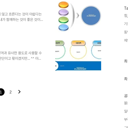
. 남겨주시길... ^^ 템플릿의
 hisastro's 템플릿의 주소
T
니다.변형된 형태로 수정하..
지 않고 흐른다는 것이 아쉽다는
힘,
 내가 함께하는 것이 좋은 것이다
기
 많은 요즘이다 보니... 여유는
나 여겨집니다. 제안서의 작성에
동
 그런데! 주위를 돌아 보면... 참
제
 됩니다. 버려지는 광고 전단지를
거~ 이거 괜찮겠네?!!" 싶은 것
는데...
성격과 유사한 용도로 사용할 수
단이고 몫이겠지만... ^^ 아무
최
최
 상업용이 아니라면 마음껏 사용하
근
시길... ^^ 템플릿의 배포는 원
글
과
stro's 템플릿의 주소를 링크로
인
최
된 형태로 수정하시는 경우에 있
기
 명시를 해주시길 부탁드립니다.
글
을 사용하시는 분들이..
1
2
공
블
일
부
그