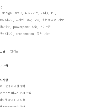
ag
design,
블로그,
파워포인트,
인터넷,
PT,
능성 디자인,
디자인,
생각,
구글,
추천 동영상,
사람,
영상 추천,
powerpoint,
나눔,
스마트폰,
안서 디자인,
presentation,
공유,
세상,
근글
인기글
근댓글
지사항
로그 운영에 대한 생각
부 포스트 비공개 전환 알림.
적절한 광고 신고 요청
별과 hisastro의 관계