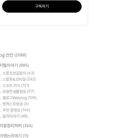
구독하기
log 칸칸
(2088)
지털이야기
(885)
스맡초보길잡이
(63)
스맡폰&모바일
(242)
소프트.하드
(101)
유용한생활정보
(97)
블로그Weblog
(108)
팟캐스트방송
(6)
추천 동영상
(146)
음악이야기
(48)
각을정리하며
(366)
가엮는이야기
(11)