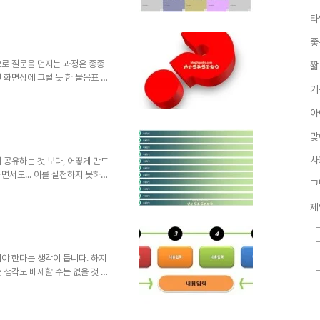
작아서 좀 복잡해 보이지만 실제
타
이아웃만으로도 사용할 만한 디자
 모두에게 도움이 되는 자료였으
좋
 그렇지만, 따뜻한 댓글(또는 트
이곳 블로그에서만 하도록 하겠습니
로 질문을 던지는 과정은 종종
짧
 화면상에 그럴 듯 한 물음표 하
기
 만들었던 3D Question
파일을 이리저리 뜯어 보시면,
아
겁니다. 상업용이 아니라면 마음
. 남겨주시길... ^^ 템플릿의
맞
 hisastro's 템플릿의 주소
니다.변형된 형태로 수정하..
사
 공유하는 것 보다, 어떻게 만드
면서도... 이를 실천하지 못하는
그
은 제안서를 작성할 때 표현하고
를 갖추고 있습니다. 상업용이 아
제
는 트랙백).. 남겨주시길...
습니다. 물론 hisastro's
사히 생각하겠습니다.변형된 형태
 템플릿의 출발에 대한 명..
야 한다는 생각이 듭니다. 하지
 생각도 배제할 수는 없을 것 같
데... 너무 큰 욕심일까요? 제
 활용여하에 따라서는 추가 삭제
합니다. 상업용이 아니라면 마음