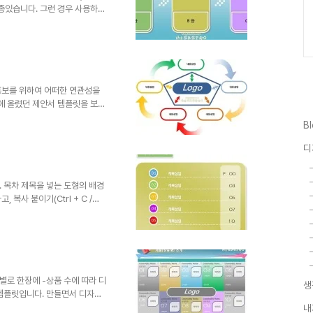
종있습니다. 그런 경우 사용하면
사용하셔도 좋습니다. 그렇지만,
배포는 원칙적으로 이곳 블로그에서
를 링크로 알려주신다면, 소통 차원
우에 있어서는 되도록 재공유를
립니다. ※ 참고로 템플릿 파일이
 사용할 수 없다고 생각하실지
홍보를 위하여 어떠한 연관성을
에 올렸던 제안서 템플릿을 보신
많이 고려하여 제작하곤 합니다.
B
는 경우 색상의 변화가 연결되는
키는 효과를 얻도록 합니다. 하
디
 있음을 주지하고자 합니다. ^^
뜻한 댓글(또는 트랙백).. 남
에서만 하도록 하겠습니다. 물론
. 목차 제목을 넣는 도형의 배경
복사 붙이기(Ctrl + C /
통하여 상황에 따라 목차 페이지를
 아니라면 마음껏 사용하셔도 좋
. ^^ 템플릿의 배포는 원칙적으
's 템플릿의 주소를 링크로 알려
형태로 수정하시는 경우에 있어서
를 해주시길 부..
별로 한장에 -상품 수에 따라 디
생
템플릿입니다. 만들면서 디자인
이곳 저곳의 눈동냥을 통해 괜찮
내