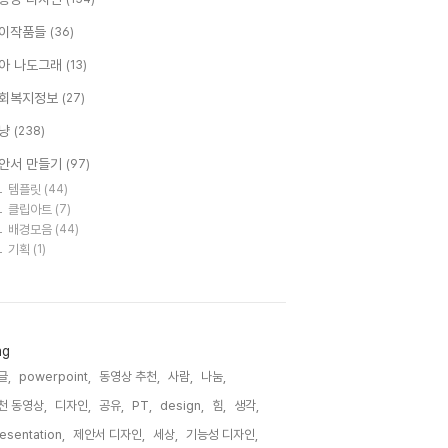
이작품들
(36)
아 나도그래
(13)
회복지정보
(27)
냥
(238)
안서 만들기
(97)
템플릿
(44)
클립아트
(7)
배경모음
(44)
기획
(1)
ag
글,
powerpoint,
동영상 추천,
사람,
나눔,
천 동영상,
디자인,
공유,
PT,
design,
힘,
생각,
esentation,
제안서 디자인,
세상,
기능성 디자인,