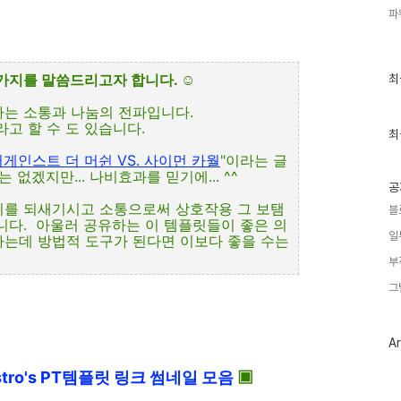
파
최
한가지를 말씀드리고자 합니다.
☺
최
근
글
나는 소통과 나눔의 전파입니다.
과
고 할 수 도 있습니다.
인
최
기
게인스트 더 머쉰 VS. 사이먼 카월
"이라는 글
글
없겠지만... 나비효과를 믿기에... ^^
공
미를 되새기시고 소통으로써 상호작용 그 보탬
블
니다. 아울러 공유하는 이 템플릿들이 좋은 의
일
하는데 방법적 도구가 된다면 이보다 좋을 수는
부
그
Ar
tro's PT템플릿 링크 썸네일 모음
▣