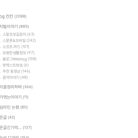
log 칸칸
(2088)
지털이야기
(885)
스맡초보길잡이
(63)
스맡폰&모바일
(242)
소프트.하드
(101)
유용한생활정보
(97)
블로그Weblog
(108)
팟캐스트방송
(6)
추천 동영상
(146)
음악이야기
(48)
각을정리하며
(366)
가엮는이야기
(11)
임라인 논평
(80)
은글
(42)
은글긴기억...
(137)
능성 디자인
(154)