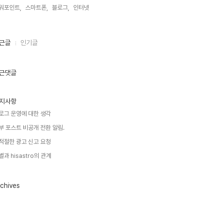
워포인트,
스마트폰,
블로그,
인터넷,
근글
인기글
근댓글
지사항
로그 운영에 대한 생각
부 포스트 비공개 전환 알림.
적절한 광고 신고 요청
별과 hisastro의 관계
chives